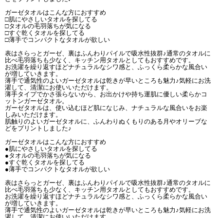
ガーゼタオルはこんな方におすすめ
□肌にやさしいタオルを探してる
□タオルの毛羽落ちが気になる
□すぐ乾くタオルを探してる
□薄手でコンパクトなタオルが欲しい
表はさらっとガーゼ、裏はふんわりパイルで吸水性抜群♪通常のタオルに
比べ毛羽落ちも少なく、キッチン用タオルとしてもおすすめです。
お洗濯を繰り返すほどナチュラルなシワ感と、ふっくら柔らかな風合い
が増していきます。
薄手で通気性のよいガーゼタオルは乾きが早いところも魅力♪気軽にお洗
濯して、清潔にお使いいただけます。
薄手タイプでかさ張らないから、お出かけや持ち運肌に優しい柔らかコ
ットンガーゼタオル。
ガーゼタオルは、使い込むほど肌になじみ、ナチュラルな風合いをお楽
しみいただけます。
肌触りのよいガーゼタオルに、ふんわりぬくもりのある月やオリーブな
どをプリントしました♪
ガーゼタオルはこんな方におすすめ
●肌にやさしいタオルを探してる
●タオルの毛羽落ちが気になる
●すぐ乾くタオルを探してる
●薄手でコンパクトなタオルが欲しい
表はさらっとガーゼ、裏はふんわりパイルで吸水性抜群♪通常のタオルに
比べ毛羽落ちも少なく、キッチン用タオルとしてもおすすめです。
お洗濯を繰り返すほどナチュラルなシワ感と、ふっくら柔らかな風合い
が増していきます。
薄手で通気性のよいガーゼタオルは乾きが早いところも魅力♪気軽にお洗
濯して、清潔にお使いいただけます。