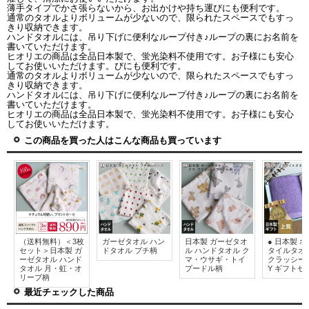
薄手タイプでかさ張らないから、お出かけや持ち運びにも便利です。
通常のタオルよりボリュームが少ないので、限られたスペースでもすっ
きり収納できます。
ハンドタオルには、吊り下げに便利なループ付き♪ループの裏にお名前を
書いていただけます。
ヒオリエの商品は全品日本製で、蛍光染料不使用です。お子様にも安心
してお使いいただけます。びにも便利です。
通常のタオルよりボリュームが少ないので、限られたスペースでもすっ
きり収納できます。
ハンドタオルには、吊り下げに便利なループ付き♪ループの裏にお名前を
書いていただけます。
ヒオリエの商品は全品日本製で、蛍光染料不使用です。お子様にも安心
してお使いいただけます。
この商品を買った人はこんな商品も買っています
（送料無料）＜3枚
ガーゼタオル ハン
日本製 ガーゼタオ
● 日本製 
セット＞日本製 ガ
ドタオル プチ柄
ル ハンドタオル ク
タイルタオ
ーゼタオル ハンド
マ・ウサギ・トイ
クラッシー C
タオル 月・虹・オ
プードル柄
Y ギフトセ
リーブ柄
最近チェックした商品