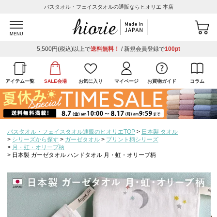
バスタオル・フェイスタオルの通販ならヒオリエ 本店
MENU
5,500円(税込)以上で
送料無料！
/ 新規会員登録で
100pt
アイテム一覧
SALE会場
お気に入り
マイページ
お買物ガイド
コラム
バスタオル・フェイスタオル通販のヒオリエTOP
日本製 タオル
シリーズから探す
ガーゼタオル
プリント柄シリーズ
月・虹・オリーブ柄
日本製 ガーゼタオル ハンドタオル 月・虹・オリーブ柄