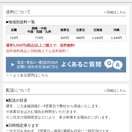
送料について
> 詳細はこちら
■地域別送料一覧
関東・中部
近畿
南東北
北東北
北海道
沖縄
中国・四国・九州
715円
770円
825円
880円
1,430円
1,430円
通常5,500円(税込)以上ご購入で、送料無料!
送料無料商品と同時購入でも送料無料！
＞＞よくある質問はこちら
配送について
> 詳細はこちら
■配送の目安
通常、ご入金確認後2～4営業日で弊社から発送いたします。
※休業日をはさむ場合お時間をいただきます。
※ご注文の混雑状況などにより、多少前後する場合がございます。
■日時指定承ります
ご注文日を含めず、2営業日～最長1週間を目安にご指定頂けます。