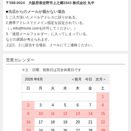
〒598-0024 大阪府泉佐野市上之郷1943
株式会社 丸中
■当店からのメールが届かない場合
1.ご入力頂いたメールアドレスに誤りがある。
2.携帯アドレスでドメイン指定を設定されている。
（→info@hiorie.comを許可してください。）
3.「迷惑メールフォルダー」に入ってしまっている。
などの原因が考えられます。
上記1、2 に該当する場合、メールにてご連絡ください。
営業カレンダー
※土・日曜、祝祭日は完全休業日です
2026 年8月
＜前月
今日
次月＞
日
月
火
水
木
金
土
1
2
3
4
5
6
7
8
9
10
11
12
13
14
15
16
17
18
19
20
21
22
23
24
25
26
27
28
29