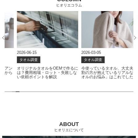
ヒオリエコラム
2026-06-15
2026-03-05
2
タオル調査
タオル調査
ン
オリジナルタオルをOEMで作るに
今使っているタオル、大丈夫？6
ら
は？費用相場・ロット・失敗しな
割の方が抱えているリアルな「タ
い依頼ポイントを解説
オルのお悩み」はこれでした
ABOUT
ヒオリエについて