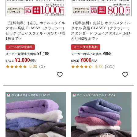
（送料無料）お試し ホテルスタイル
（送料無料）お試し ホテルスタイル
タオル 高級 CLASSY（クラッシー）
タオル 高級 CLASSY（クラッシー）
ビッグ フェイスタオル＜おひとり様
スタンダード フェイスタオル＜おひ
1枚まで＞
とり様2枚まで＞
メール便送料無料
メール便送料無料
¥
1,188
¥
858
メーカー希望小売価格
メーカー希望小売価格
¥
1,000
¥
800
SALE
税込
SALE
税込
5.00
（
1
）
4.72
（
221
）