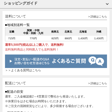
ショッピングガイド
送料について
> 詳細はこちら
■地域別送料一覧
関東・中部
近畿
南東北
北東北
北海道
沖縄
中国・四国・九州
715円
770円
825円
880円
1,430円
1,430円
通常5,500円(税込)以上ご購入で、送料無料!
送料無料商品と同時購入でも送料無料！
＞＞よくある質問はこちら
配送について
> 詳細はこちら
■配送の目安
通常、ご入金確認後2～4営業日で弊社から発送いたします。
※休業日をはさむ場合お時間をいただきます。
※ご注文の混雑状況などにより、多少前後する場合がございます。