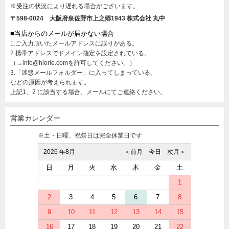
※受注の状況により遅れる場合がございます。
〒598-0024 大阪府泉佐野市上之郷1943
株式会社 丸中
■当店からのメールが届かない場合
1.ご入力頂いたメールアドレスに誤りがある。
2.携帯アドレスでドメイン指定を設定されている。
（→info@hiorie.comを許可してください。）
3.「迷惑メールフォルダー」に入ってしまっている。
などの原因が考えられます。
上記1、2 に該当する場合、メールにてご連絡ください。
営業カレンダー
※土・日曜、祝祭日は完全休業日です
2026 年8月
＜前月
今日
次月＞
日
月
火
水
木
金
土
1
2
3
4
5
6
7
8
9
10
11
12
13
14
15
16
17
18
19
20
21
22