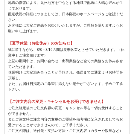
地震の影響により、九州地方を中心とする地域で配送に大幅な遅れが生
じております。
配送状況の詳細につきましては、日本郵便のホームページをご確認くだ
さい。
お客様には大変ご迷惑をお掛けいたしますが、ご理解を賜りますようお
願い申し上げます。
【夏季休業（お盆休み）のお知らせ】
誠に勝手ながら、8/8～8/16の間は夏季休業とさせていただきます。（休
業中もご注文頂けます）
上記の期間中は、お問い合わせ・出荷業務など全ての業務をお休みさせ
ていただきます。
休業明けは大変混み合うことが予想され、発送までに通常よりお時間を
頂戴し、
また、お届け日指定のご希望に添えない場合がございます。予めご了承
下さい。
【ご注文内容の変更・キャンセルをお受けできません】
ご注文確定後のご注文内容の変更・キャンセル等を一切お受けすること
ができません。
またご注文時に注文内容の変更のご要望を備考欄に記入されましてもお
受けすることができませんので、ご了承ください。
ご注文の際は、送付先・支払い方法・ご注文内容（カラーや数量など）