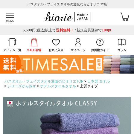
バスタオル・フェイスタオルの通販ならヒオリエ 本店
MENU
5,500円(税込)以上で
送料無料！
/ 新規会員登録で
100pt
アイテム一覧
SALE会場
お気に入り
マイページ
お買物ガイド
コラム
バスタオル・フェイスタオル通販のヒオリエTOP
日本製 タオル
シリーズから探す
ホテルスタイルタオル
上質タイプ