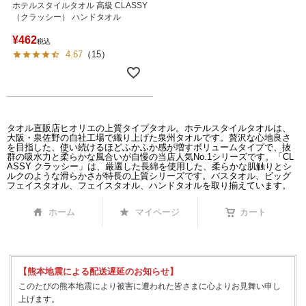
ホテルスタイルタオル 高級 CLASSY
（クラッシー） ハンドタオル
¥
462
税込
4.67
（
15
）
タオル直販店ヒオリエの上質タイプタオル。ホテルスタイルタオルは、
大阪・泉佐野の自社工場で織り上げた泉州タオルです。贅沢な心地良さ
を目指した、使い続けるほどふかふか感が増すボリュームタイプで、抜
群の吸水力と柔らかな風合いが自慢の当店人気No.1シリーズです。「CL
ASSY クラッシー」は、厳選した長綿を使用した、柔らかな肌触りとシ
ルクのような滑らかさが特長の上質シリーズです。バスタオル、ビッグ
フェイスタオル、フェイスタオル、ハンドタオルを取り揃えています。
ホーム
マイページ
カート
【熊本地震による配送遅延のお知らせ】
このたびの熊本地震により被害に遭われた皆さまに心よりお見舞い申し
上げます。