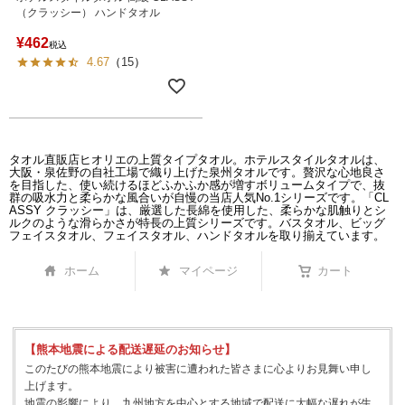
（クラッシー） ハンドタオル
¥
462
税込
4.67
（
15
）
タオル直販店ヒオリエの上質タイプタオル。ホテルスタイルタオルは、
大阪・泉佐野の自社工場で織り上げた泉州タオルです。贅沢な心地良さ
を目指した、使い続けるほどふかふか感が増すボリュームタイプで、抜
群の吸水力と柔らかな風合いが自慢の当店人気No.1シリーズです。「CL
ASSY クラッシー」は、厳選した長綿を使用した、柔らかな肌触りとシ
ルクのような滑らかさが特長の上質シリーズです。バスタオル、ビッグ
フェイスタオル、フェイスタオル、ハンドタオルを取り揃えています。
ホーム
マイページ
カート
【熊本地震による配送遅延のお知らせ】
このたびの熊本地震により被害に遭われた皆さまに心よりお見舞い申し
上げます。
地震の影響により、九州地方を中心とする地域で配送に大幅な遅れが生