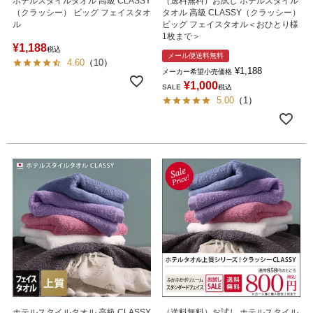
ホテルスタイルタオル 高級 CLASSY
（送料無料）お試し ホテルスタイル
（クラッシー） ビッグ フェイスタオ
タオル 高級 CLASSY（クラッシー）
ル
ビッグ フェイスタオル＜おひとり様
1枚まで＞
¥
1,188
税込
メール便送料無料
4.60
（
10
）
¥
1,188
メーカー希望小売価格
¥
1,000
SALE
税込
5.00
（
1
）
ホテルスタイルタオル 高級 CLASSY
（送料無料）お試し ホテルスタイル