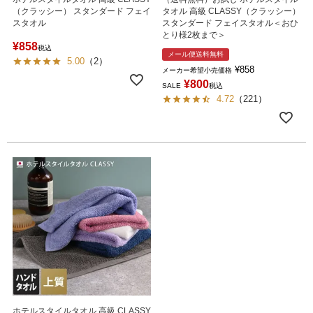
（クラッシー） スタンダード フェイ
タオル 高級 CLASSY（クラッシー）
スタオル
スタンダード フェイスタオル＜おひ
とり様2枚まで＞
¥
858
税込
メール便送料無料
5.00
（
2
）
¥
858
メーカー希望小売価格
¥
800
SALE
税込
4.72
（
221
）
ホテルスタイルタオル 高級 CLASSY