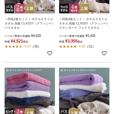
＜同色2枚セット＞ ホテルスタイル
＜同色4枚セット＞ ホテルスタイル
タオル 高級 CLASSY（クラッシー）
タオル 高級 CLASSY（クラッシー）
バスタオル
スタンダード フェイスタオル
¥
4,620
¥
3,432
メーカー希望小売価格
メーカー希望小売価格
¥
4,521
¥
3,355
特価
税込
特価
税込
4.67
（
36
）
4.90
（
31
）