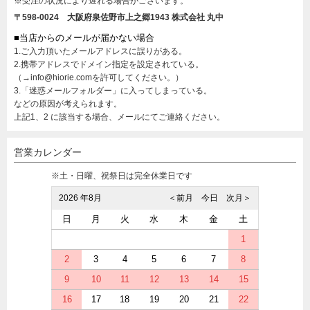
※受注の状況により遅れる場合がございます。
〒598-0024 大阪府泉佐野市上之郷1943
株式会社 丸中
■当店からのメールが届かない場合
1.ご入力頂いたメールアドレスに誤りがある。
2.携帯アドレスでドメイン指定を設定されている。
（→info@hiorie.comを許可してください。）
3.「迷惑メールフォルダー」に入ってしまっている。
などの原因が考えられます。
上記1、2 に該当する場合、メールにてご連絡ください。
営業カレンダー
※土・日曜、祝祭日は完全休業日です
2026 年8月
＜前月
今日
次月＞
日
月
火
水
木
金
土
1
2
3
4
5
6
7
8
9
10
11
12
13
14
15
16
17
18
19
20
21
22