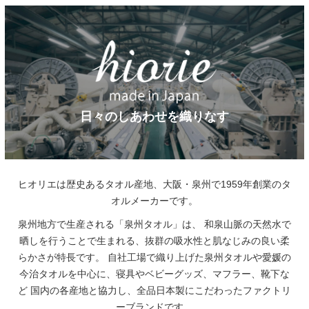
日々のしあわせを織りなす
ヒオリエは歴史あるタオル産地、大阪・泉州で1959年創業のタ
オルメーカーです。
泉州地方で生産される「泉州タオル」は、
和泉山脈の天然水で
晒しを行うことで生まれる、抜群の吸水性と肌なじみの良い柔
らかさが特長です。
自社工場で織り上げた泉州タオルや愛媛の
今治タオルを中心に、寝具やベビーグッズ、マフラー、靴下な
ど
国内の各産地と協力し、全品日本製にこだわったファクトリ
ーブランドです。