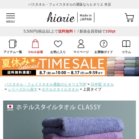
バスタオル・フェイスタオルの通販ならヒオリエ 本店
MENU
5,500円(税込)以上で
送料無料！
/ 新規会員登録で
100pt
アイテム一覧
SALE会場
お気に入り
マイページ
お買物ガイド
コラム
バスタオル・フェイスタオル通販のヒオリエTOP
日本製 タオル
シリーズから探す
ホテルスタイルタオル
上質タイプ