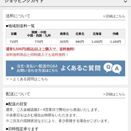
ショッピングガイド
送料について
> 詳細はこちら
■地域別送料一覧
関東・中部
近畿
南東北
北東北
北海道
沖縄
中国・四国・九州
715円
770円
825円
880円
1,430円
1,430円
通常5,500円(税込)以上ご購入で、送料無料!
送料無料商品と同時購入でも送料無料！
＞＞よくある質問はこちら
配送について
> 詳細はこちら
■配送の目安
通常、ご入金確認後2～4営業日で弊社から発送いたします。
※休業日をはさむ場合お時間をいただきます。
※ご注文の混雑状況などにより、多少前後する場合がございます。
■日時指定承ります