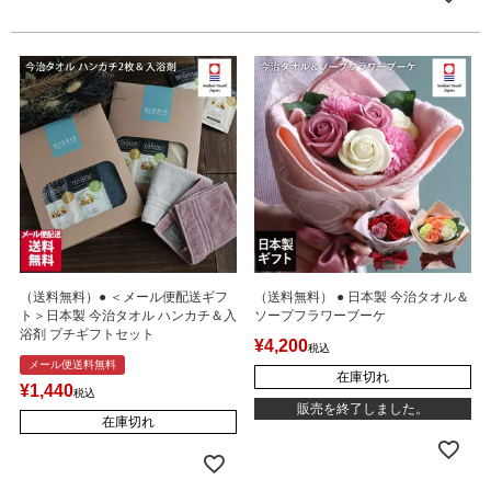
（送料無料）● ＜メール便配送ギフ
（送料無料） ● 日本製 今治タオル＆
ト＞日本製 今治タオル ハンカチ＆入
ソープフラワーブーケ
浴剤 プチギフトセット
¥
4,200
税込
メール便送料無料
在庫切れ
¥
1,440
税込
販売を終了しました。
在庫切れ