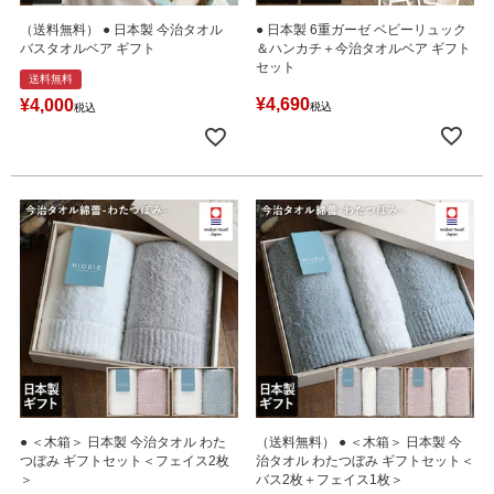
（送料無料） ● 日本製 今治タオル
● 日本製 6重ガーゼ ベビーリュック
バスタオルベア ギフト
＆ハンカチ＋今治タオルベア ギフト
セット
送料無料
¥
4,690
¥
4,000
税込
税込
● ＜木箱＞ 日本製 今治タオル わた
（送料無料） ● ＜木箱＞ 日本製 今
つぼみ ギフトセット＜フェイス2枚
治タオル わたつぼみ ギフトセット＜
＞
バス2枚＋フェイス1枚＞