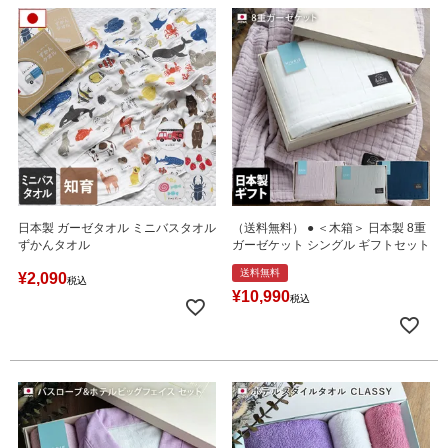
日本製 ガーゼタオル ミニバスタオル
（送料無料） ● ＜木箱＞ 日本製 8重
ずかんタオル
ガーゼケット シングル ギフトセット
送料無料
¥
2,090
税込
¥
10,990
税込