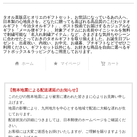
タオル直販店ヒオリエのギフトセット。お世話になっているあの人へ、
日本製の心地良さを。どなたに贈っても喜ばれる高品質のこだわりタオ
ルギフト「今治タオルギフト」、ポスト投函でお届けするカジュアルな
ギフト「メール便ギフト」、対象アイテムにお名前やイニシャルを無料
で刺繍可能な「名入れ刺繍アイテム」など、さまざまな気持ちやシーン
に合わせたとっておきのタオルギフトを取り揃えました。お誕生日プレ
ゼント、出産祝い、内祝い、お中元、お歳暮、プチギフトなどでぜひご
利用ください。ギフトセット以外にも、お好きな商品を自由に選べるギ
フトボックス＆ラッピングもご用意しております。
ホーム
マイページ
カート
【熊本地震による配送遅延のお知らせ】
このたびの熊本地震により被害に遭われた皆さまに心よりお見舞い申し
上げます。
地震の影響により、九州地方を中心とする地域で配送に大幅な遅れが生
じております。
配送状況の詳細につきましては、日本郵便のホームページをご確認くだ
さい。
お客様には大変ご迷惑をお掛けいたしますが、ご理解を賜りますようお