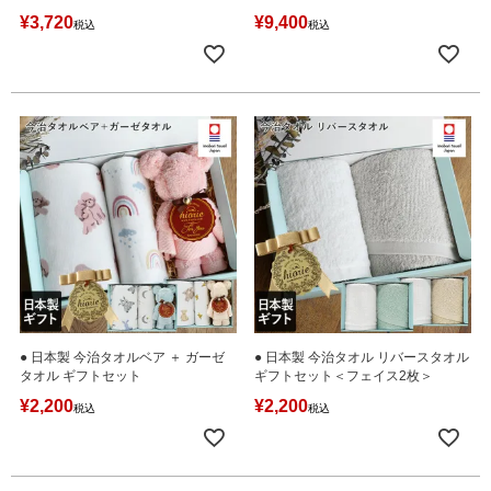
¥
3,720
¥
9,400
税込
税込
● 日本製 今治タオルベア ＋ ガーゼ
● 日本製 今治タオル リバースタオル
タオル ギフトセット
ギフトセット＜フェイス2枚＞
¥
2,200
¥
2,200
税込
税込