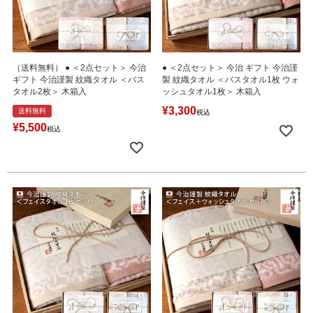
（送料無料） ● ＜2点セット＞ 今治
● ＜2点セット＞ 今治 ギフト 今治謹
ギフト 今治謹製 紋織タオル ＜バス
製 紋織タオル ＜バスタオル1枚 ウォ
タオル2枚＞ 木箱入
ッシュタオル1枚＞ 木箱入
¥
3,300
送料無料
税込
¥
5,500
税込