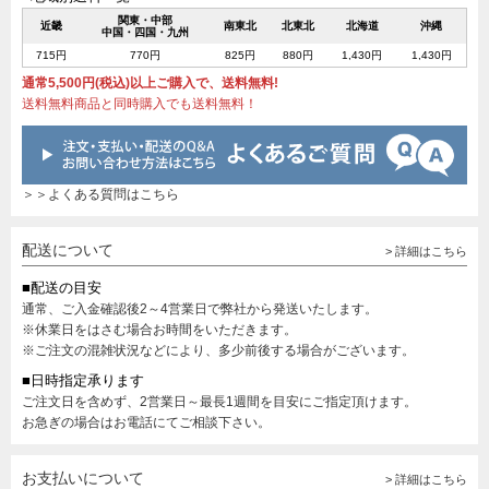
関東・中部
近畿
南東北
北東北
北海道
沖縄
中国・四国・九州
715円
770円
825円
880円
1,430円
1,430円
通常5,500円(税込)以上ご購入で、送料無料!
送料無料商品と同時購入でも送料無料！
＞＞よくある質問はこちら
配送について
> 詳細はこちら
■配送の目安
通常、ご入金確認後2～4営業日で弊社から発送いたします。
※休業日をはさむ場合お時間をいただきます。
※ご注文の混雑状況などにより、多少前後する場合がございます。
■日時指定承ります
ご注文日を含めず、2営業日～最長1週間を目安にご指定頂けます。
お急ぎの場合はお電話にてご相談下さい。
お支払いについて
> 詳細はこちら