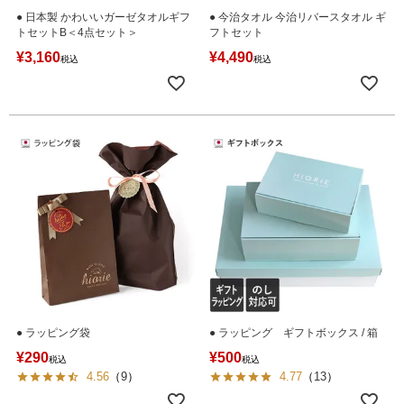
● 日本製 かわいいガーゼタオルギフ
● 今治タオル 今治リバースタオル ギ
トセットB＜4点セット＞
フトセット
¥
3,160
¥
4,490
税込
税込
● ラッピング袋
● ラッピング ギフトボックス / 箱
¥
290
¥
500
税込
税込
4.56
（
9
）
4.77
（
13
）