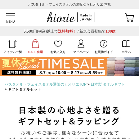
バスタオル・フェイスタオルの通販ならヒオリエ 本店
MENU
5,500円(税込)以上で
送料無料！
/ 新規会員登録で
100pt
アイテム一覧
SALE会場
お気に入り
マイページ
お買物ガイド
コラム
バスタオル・フェイスタオル通販のヒオリエTOP
日本製 タオルギフト
ギフトタオルセット