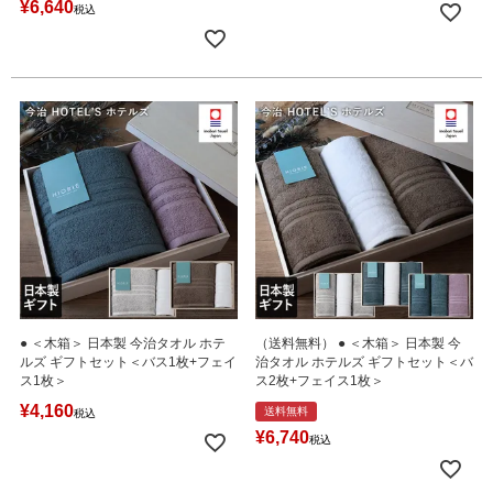
¥
6,640
税込
● ＜木箱＞ 日本製 今治タオル ホテ
（送料無料） ● ＜木箱＞ 日本製 今
ルズ ギフトセット＜バス1枚+フェイ
治タオル ホテルズ ギフトセット＜バ
ス1枚＞
ス2枚+フェイス1枚＞
¥
4,160
送料無料
税込
¥
6,740
税込