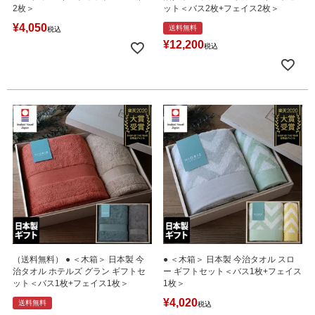
2枚＞
ット＜バス2枚+フェイス2枚＞
¥
4,050
送料無料
税込
¥
12,200
税込
（送料無料） ● ＜木箱＞ 日本製 今
● ＜木箱＞ 日本製 今治タオル スロ
治タオル ホテルズ グラン ギフトセ
ー ギフトセット＜バス1枚+フェイス
ット＜バス1枚+フェイス1枚＞
1枚＞
¥
4,020
送料無料
税込