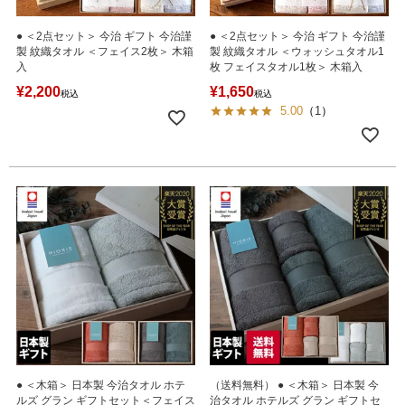
● ＜2点セット＞ 今治 ギフト 今治謹
● ＜2点セット＞ 今治 ギフト 今治謹
製 紋織タオル ＜フェイス2枚＞ 木箱
製 紋織タオル ＜ウォッシュタオル1
入
枚 フェイスタオル1枚＞ 木箱入
¥
2,200
¥
1,650
税込
税込
5.00
（
1
）
● ＜木箱＞ 日本製 今治タオル ホテ
（送料無料） ● ＜木箱＞ 日本製 今
ルズ グラン ギフトセット＜フェイス
治タオル ホテルズ グラン ギフトセ