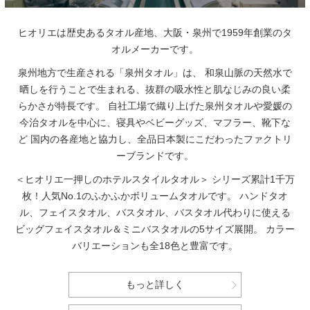
ヒオリエは歴史あるタオル産地、大阪・泉州で1959年創業のタ
オルメーカーです。
泉州地方で生産される「泉州タオル」は、
和泉山脈の天然水で
晒しを行うことで生まれる、抜群の吸水性と肌なじみの良い柔
らかさが特長です。
自社工場で織り上げた泉州タオルや愛媛の
今治タオルを中心に、寝具やベビーグッズ、マフラー、靴下な
ど
国内の各産地と協力し、全品日本製にこだわったファクトリ
ーブランドです。
＜ヒオリエ一押しのホテルスタイルタオル＞
シリーズ累計1千万
枚！人気No.1のふかふかボリュームタオルです。
ハンドタオ
ル、フェイスタオル、バスタオル、バスタオル代わりに使える
ビッグフェイスタオル＆ミニバスタオルの5サイズ展開。
カラー
バリエーションも全18色と豊富です。
もっと詳しく