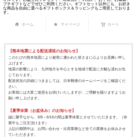
プチギフトなどでぜひご利用ください。ギフトセット以外にも、お好き
な商品を自由に選べるギフトボックス＆ラッピングもご用意しておりま
す。
ホーム
マイページ
カート
【熊本地震による配送遅延のお知らせ】
このたびの熊本地震により被害に遭われた皆さまに心よりお見舞い申し
上げます。
地震の影響により、九州地方を中心とする地域で配送に大幅な遅れが生
じております。
配送状況の詳細につきましては、日本郵便のホームページをご確認くだ
さい。
お客様には大変ご迷惑をお掛けいたしますが、ご理解を賜りますようお
願い申し上げます。
【夏季休業（お盆休み）のお知らせ】
誠に勝手ながら、8/8～8/16の間は夏季休業とさせていただきます。（休
業中もご注文頂けます）
上記の期間中は、お問い合わせ・出荷業務など全ての業務をお休みさせ
ていただきます。