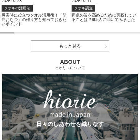
2026-07-23
2026-07-17
タオルの活用法
タオル調査
災害時に役立つタオル活用術！「簡
睡眠の質を高めるために実践してい
易おむつ」の作り方と知っておきた
ることは？805人に聞いてみました
いポイント
もっと見る
ABOUT
ヒオリエについて
日々のしあわせを織りなす