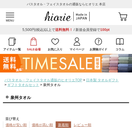
バスタオル・フェイスタオルの通販ならヒオリエ 本店
MENU
5,500円(税込)以上で
送料無料！
/ 新規会員登録で
100pt
アイテム一覧
SALE会場
お気に入り
マイページ
お買物ガイド
コラム
バスタオル・フェイスタオル通販のヒオリエTOP
日本製 タオルギフト
ギフトタオルセット
泉州タオル
泉州タオル
並び替え
価格が安い順
価格が高い順
新着順
レビュー順