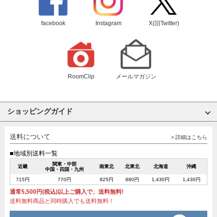
facebook
Instagram
X(旧Twitter)
RoomClip
メールマガジン
ショッピングガイド
送料について
> 詳細はこちら
■地域別送料一覧
関東・中部
近畿
南東北
北東北
北海道
沖縄
中国・四国・九州
715円
770円
825円
880円
1,430円
1,430円
通常5,500円(税込)以上ご購入で、送料無料!
送料無料商品と同時購入でも送料無料！