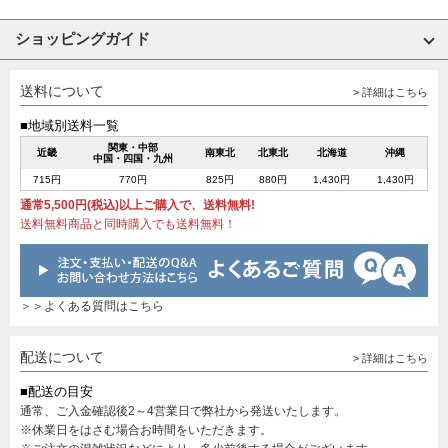
ショッピングガイド
送料について
> 詳細はこちら
■地域別送料一覧
関東・中部
近畿
南東北
北東北
北海道
沖縄
中国・四国・九州
715円
770円
825円
880円
1,430円
1,430円
通常5,500円(税込)以上ご購入で、送料無料!
送料無料商品と同時購入でも送料無料！
＞＞よくある質問はこちら
配送について
> 詳細はこちら
■配送の目安
通常、ご入金確認後2～4営業日で弊社から発送いたします。
※休業日をはさむ場合お時間をいただきます。