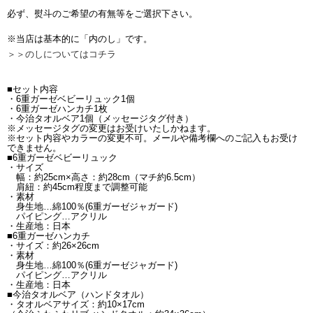
必ず、熨斗のご希望の有無等をご選択下さい。
※当店は基本的に「内のし」です。
＞＞のしについてはコチラ
■セット内容
・6重ガーゼベビーリュック1個
・6重ガーゼハンカチ1枚
・今治タオルベア1個（メッセージタグ付き）
※メッセージタグの変更はお受けいたしかねます。
※セット内容やカラーの変更不可。メールや備考欄へのご記入もお受け
できません。
■6重ガーゼベビーリュック
・サイズ
幅：約25cm×高さ：約28cm（マチ約6.5cm）
肩紐：約45cm程度まで調整可能
・素材
身生地…綿100％(6重ガーゼジャガード)
パイピング…アクリル
・生産地：日本
■6重ガーゼハンカチ
・サイズ：約26×26cm
・素材
身生地…綿100％(6重ガーゼジャガード)
パイピング…アクリル
・生産地：日本
■今治タオルベア（ハンドタオル）
・タオルベアサイズ：約10×17cm