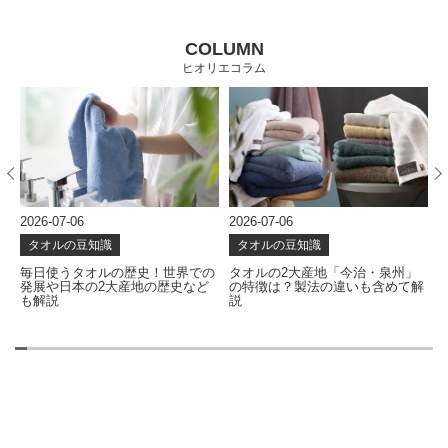
COLUMN
ヒオリエコラム
2026-07-06
2026-07-06
2
タオルの豆知識
タオルの豆知識
な
毎日使うタオルの歴史！世界での
タオルの2大産地「今治・泉州」
発展や日本の2大産地の歴史など
の特徴は？製法の違いも含めて解
も解説
説