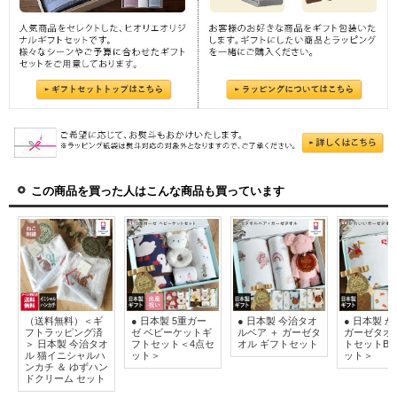
この商品を買った人はこんな商品も買っています
（送料無料）＜ギ
● 日本製 5重ガー
● 日本製 今治タオ
● 日本製 
フトラッピング済
ゼ ベビーケットギ
ルベア ＋ ガーゼタ
ガーゼタオ
＞ 日本製 今治タオ
フトセット＜4点セ
オル ギフトセット
トセットB＜
ル 猫イニシャルハ
ット＞
ット＞
ンカチ ＆ ゆずハン
ドクリーム セット