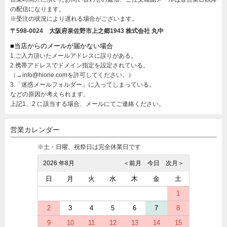
の配信になります。
※受注の状況により遅れる場合がございます。
〒598-0024 大阪府泉佐野市上之郷1943
株式会社 丸中
■当店からのメールが届かない場合
1.ご入力頂いたメールアドレスに誤りがある。
2.携帯アドレスでドメイン指定を設定されている。
（→info@hiorie.comを許可してください。）
3.「迷惑メールフォルダー」に入ってしまっている。
などの原因が考えられます。
上記1、2 に該当する場合、メールにてご連絡ください。
営業カレンダー
※土・日曜、祝祭日は完全休業日です
2026 年8月
＜前月
今日
次月＞
日
月
火
水
木
金
土
1
2
3
4
5
6
7
8
9
10
11
12
13
14
15