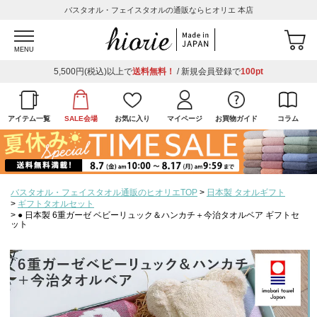
バスタオル・フェイスタオルの通販ならヒオリエ 本店
MENU
5,500円(税込)以上で
送料無料！
/ 新規会員登録で
100pt
アイテム一覧
SALE会場
お気に入り
マイページ
お買物ガイド
コラム
バスタオル・フェイスタオル通販のヒオリエTOP
日本製 タオルギフト
ギフトタオルセット
● 日本製 6重ガーゼ ベビーリュック＆ハンカチ＋今治タオルベア ギフトセ
ット