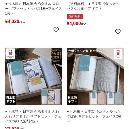
● ＜木箱＞ 日本製 今治タオル スロ
（送料無料） ● 日本製 今治タオル
ー ギフトセット＜バス1枚+フェイス
バスタオルベア ギフト
1枚＞
送料無料
¥
4,020
税込
¥
4,000
税込
● ＜木箱＞ 日本製 今治タオル ふわ
● ＜木箱＞ 日本製 今治タオル わた
ふわリブタオル ギフトセット＜フェ
つぼみ ギフトセット＜フェイス2枚
イス2枚+入浴剤2個＞
＞