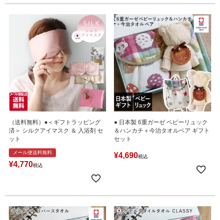
（送料無料）●＜ギフトラッピング
● 日本製 6重ガーゼ ベビーリュック
済＞ シルクアイマスク ＆ 入浴剤 セ
＆ハンカチ＋今治タオルベア ギフト
ット
セット
メール便送料無料
¥
4,690
税込
¥
4,770
税込