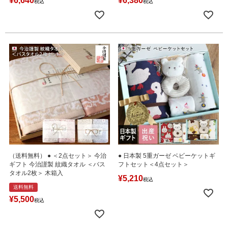
¥
6,640
¥
6,380
税込
税込
（送料無料） ● ＜2点セット＞ 今治
● 日本製 5重ガーゼ ベビーケットギ
ギフト 今治謹製 紋織タオル ＜バス
フトセット＜4点セット＞
タオル2枚＞ 木箱入
¥
5,210
税込
送料無料
¥
5,500
税込