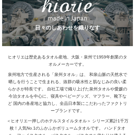
日々のしあわせを織りなす
ヒオリエは歴史あるタオル産地、大阪・泉州で1959年創業のタ
オルメーカーです。
泉州地方で生産される「泉州タオル」は、
和泉山脈の天然水で
晒しを行うことで生まれる、抜群の吸水性と肌なじみの良い柔
らかさが特長です。
自社工場で織り上げた泉州タオルや愛媛の
今治タオルを中心に、寝具やベビーグッズ、マフラー、靴下な
ど
国内の各産地と協力し、全品日本製にこだわったファクトリ
ーブランドです。
＜ヒオリエ一押しのホテルスタイルタオル＞
シリーズ累計1千万
枚！人気No.1のふかふかボリュームタオルです。
ハンドタオ