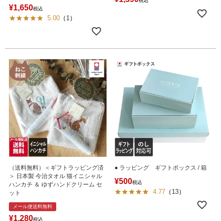
税込
¥
1,650
税込
5.00
（
1
）
（送料無料）＜ギフトラッピング済
● ラッピング ギフトボックス / 箱
＞ 日本製 今治タオル 猫イニシャル
¥
500
税込
ハンカチ ＆ ゆずハンドクリーム セ
4.77
（
13
）
ット
メール便送料無料
¥
1,280
税込