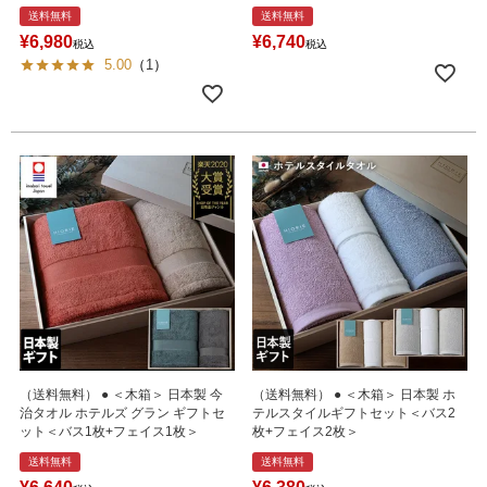
送料無料
送料無料
¥
6,980
¥
6,740
税込
税込
5.00
（
1
）
（送料無料） ● ＜木箱＞ 日本製 今
（送料無料） ● ＜木箱＞ 日本製 ホ
治タオル ホテルズ グラン ギフトセ
テルスタイルギフトセット＜バス2
ット＜バス1枚+フェイス1枚＞
枚+フェイス2枚＞
送料無料
送料無料