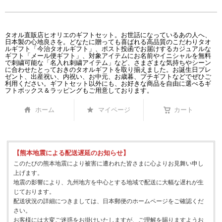
タオル直販店ヒオリエのギフトセット。お世話になっているあの人へ、
日本製の心地良さを。どなたに贈っても喜ばれる高品質のこだわりタオ
ルギフト「今治タオルギフト」、ポスト投函でお届けするカジュアルな
ギフト「メール便ギフト」、対象アイテムにお名前やイニシャルを無料
で刺繍可能な「名入れ刺繍アイテム」など、さまざまな気持ちやシーン
に合わせたとっておきのタオルギフトを取り揃えました。お誕生日プレ
ゼント、出産祝い、内祝い、お中元、お歳暮、プチギフトなどでぜひご
利用ください。ギフトセット以外にも、お好きな商品を自由に選べるギ
フトボックス＆ラッピングもご用意しております。
ホーム
マイページ
カート
【熊本地震による配送遅延のお知らせ】
このたびの熊本地震により被害に遭われた皆さまに心よりお見舞い申し
上げます。
地震の影響により、九州地方を中心とする地域で配送に大幅な遅れが生
じております。
配送状況の詳細につきましては、日本郵便のホームページをご確認くだ
さい。
お客様には大変ご迷惑をお掛けいたしますが、ご理解を賜りますようお