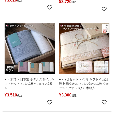
¥
3,820
税込
¥
3,720
税込
● ＜木箱＞ 日本製 ホテルスタイルギ
● ＜2点セット＞ 今治 ギフト 今治謹
フトセット＜バス1枚+フェイス1枚
製 紋織タオル ＜バスタオル1枚 ウォ
＞
ッシュタオル1枚＞ 木箱入
¥
3,510
¥
3,300
税込
税込