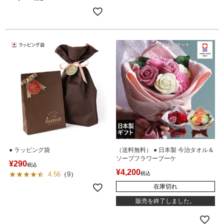
● ラッピング袋
（送料無料） ● 日本製 今治タオル＆
ソープフラワーブーケ
¥
290
税込
¥
4,200
4.56
（
9
）
税込
在庫切れ
販売を終了しました。