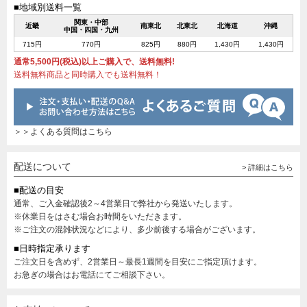
■地域別送料一覧
関東・中部
近畿
南東北
北東北
北海道
沖縄
中国・四国・九州
715円
770円
825円
880円
1,430円
1,430円
通常5,500円(税込)以上ご購入で、送料無料!
送料無料商品と同時購入でも送料無料！
＞＞よくある質問はこちら
配送について
> 詳細はこちら
■配送の目安
通常、ご入金確認後2～4営業日で弊社から発送いたします。
※休業日をはさむ場合お時間をいただきます。
※ご注文の混雑状況などにより、多少前後する場合がございます。
■日時指定承ります
ご注文日を含めず、2営業日～最長1週間を目安にご指定頂けます。
お急ぎの場合はお電話にてご相談下さい。