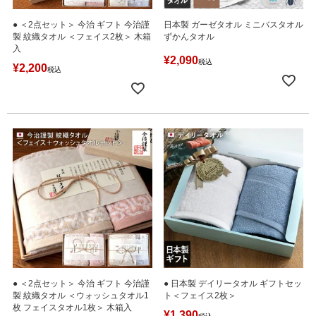
● ＜2点セット＞ 今治 ギフト 今治謹
日本製 ガーゼタオル ミニバスタオル
製 紋織タオル ＜フェイス2枚＞ 木箱
ずかんタオル
入
¥
2,090
税込
¥
2,200
税込
● ＜2点セット＞ 今治 ギフト 今治謹
● 日本製 デイリータオル ギフトセッ
製 紋織タオル ＜ウォッシュタオル1
ト＜フェイス2枚＞
枚 フェイスタオル1枚＞ 木箱入
¥
1,390