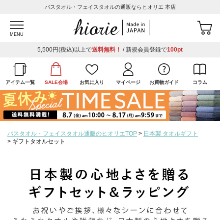
バスタオル・フェイスタオルの通販ならヒオリエ 本店
MENU
5,500円(税込)以上で
送料無料！
/ 新規会員登録で
100pt
アイテム一覧
SALE会場
お気に入り
マイページ
お買物ガイド
コラム
バスタオル・フェイスタオル通販のヒオリエTOP
日本製 タオルギフト
ギフトタオルセット