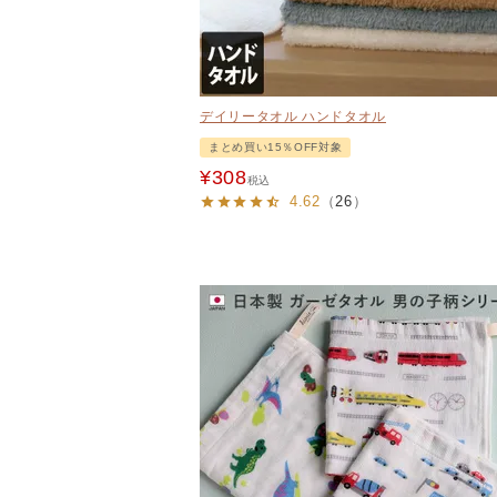
デイリータオル ハンドタオル
まとめ買い15％OFF対象
¥
308
税込
4.62
（
26
）