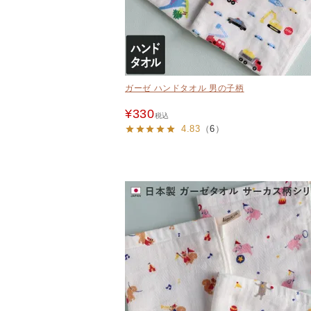
ガーゼ ハンドタオル 男の子柄
¥
330
税込
4.83
（
6
）