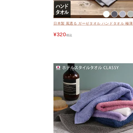
日本製 風透る ガーゼタオル ハンドタオル 極薄
¥
320
税込