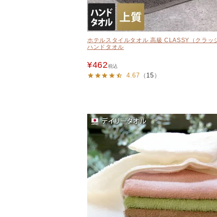
ホテルスタイルタオル 高級 CLASSY（クラッ
ハンドタオル
¥
462
税込
4.67
（
15
）