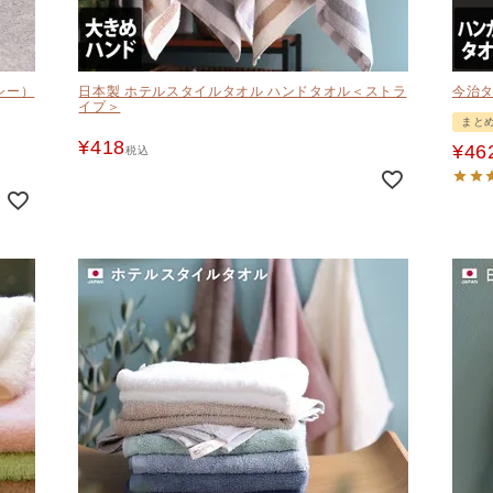
シー）
日本製 ホテルスタイルタオル ハンドタオル＜ストラ
今治タ
イプ＞
まとめ
¥
418
¥
46
税込