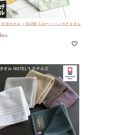
 今治タオル ＜SLOW スロー＞ ハンカチタオル
5
税込