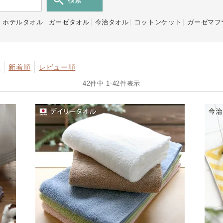
検索
ホテルタオル
ガーゼタオル
今治タオル
コットンケット
ガーゼマフ
順
新着順
レビュー順
42
件中
1
-
42
件表示