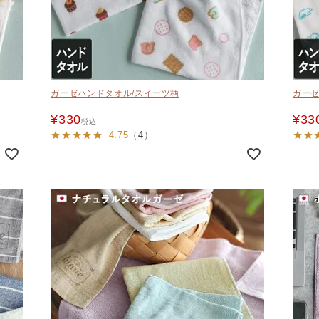
ガーゼハンドタオル/スイーツ柄
ガーゼ
¥
330
¥
33
税込
4.75
（
4
）