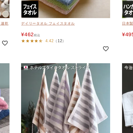
 速乾
デイリータオル フェイスタオル
日本製
¥
462
¥
49
税込
4.42
（
12
）