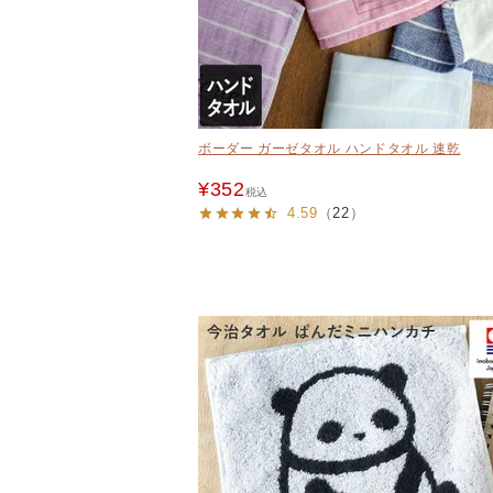
ボーダー ガーゼタオル ハンドタオル 速乾
¥
352
税込
4.59
（
22
）