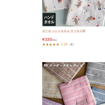
ガーゼ ハンドタオル サーカス柄
¥
330
税込
5.00
（
4
）