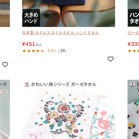
日本製 ホテルスタイルタオル ハンドタオル
ガーゼ
¥
451
¥
33
税込
4.61
（
38
）