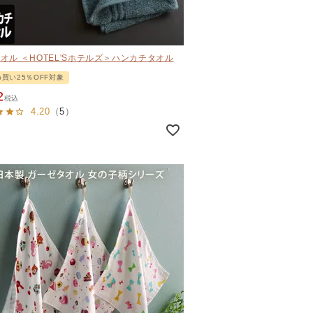
オル ＜HOTEL'Sホテルズ＞ハンカチタオル
買い25％OFF対象
2
税込
4.20
（
5
）