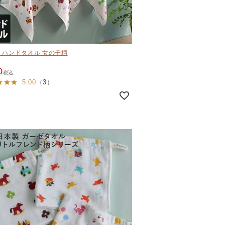
 ハンドタオル 女の子柄
0
税込
5.00
（
3
）