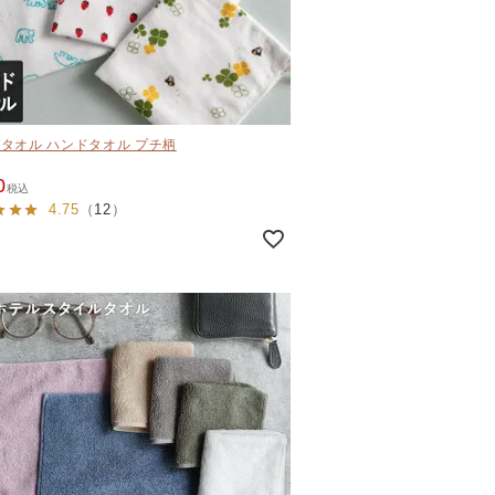
タオル ハンドタオル プチ柄
0
税込
4.75
（
12
）