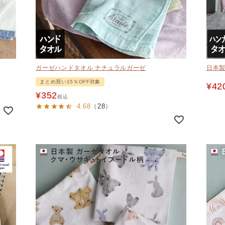
ガーゼハンドタオル ナチュラルガーゼ
日本製
まとめ買い15％OFF対象
¥
42
¥
352
税込
4.68
（
28
）