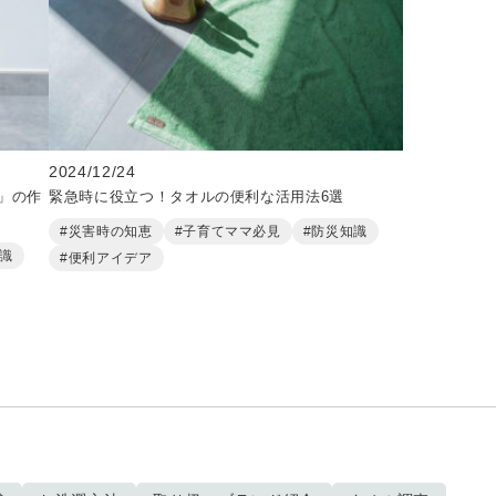
2024/12/24
」の作
緊急時に役立つ！タオルの便利な活用法6選
#災害時の知恵
#子育てママ必見
#防災知識
知識
#便利アイデア