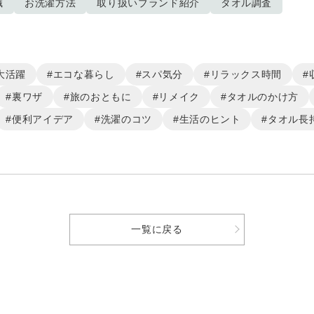
識
お洗濯方法
取り扱いブランド紹介
タオル調査
大活躍
#エコな暮らし
#スパ気分
#リラックス時間
#
#裏ワザ
#旅のおともに
#リメイク
#タオルのかけ方
#便利アイデア
#洗濯のコツ
#生活のヒント
#タオル長
一覧に戻る