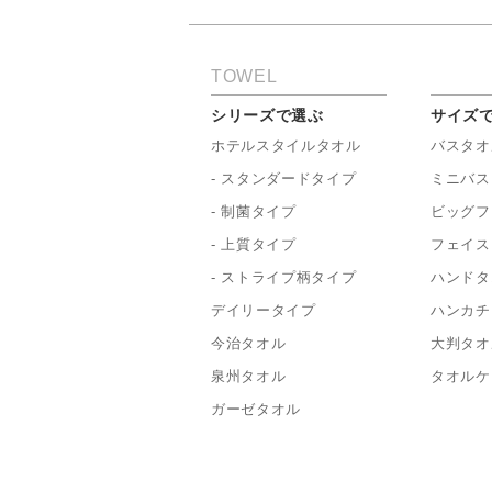
TOWEL
シリーズで選ぶ
サイズ
ホテルスタイルタオル
バスタオ
- スタンダードタイプ
ミニバス
- 制菌タイプ
ビッグフ
- 上質タイプ
フェイス
- ストライプ柄タイプ
ハンドタ
デイリータイプ
ハンカチ
今治タオル
大判タオ
泉州タオル
タオルケ
ガーゼタオル