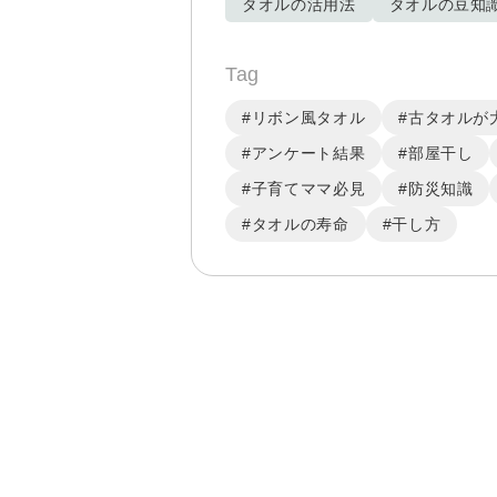
タオルの活用法
タオルの豆知
Tag
#リボン風タオル
#古タオルが
#アンケート結果
#部屋干し
#子育てママ必見
#防災知識
#タオルの寿命
#干し方