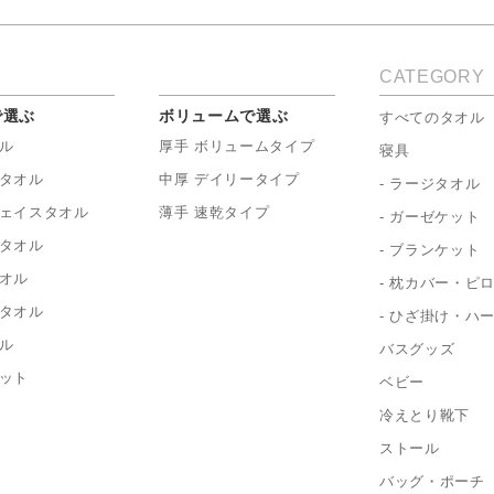
CATEGORY
で選ぶ
ボリュームで選ぶ
すべてのタオル
ル
厚手 ボリュームタイプ
寝具
タオル
中厚 デイリータイプ
- ラージタオル
ェイスタオル
薄手 速乾タイプ
- ガーゼケット
タオル
- ブランケット
オル
- 枕カバー・ピ
タオル
- ひざ掛け・ハ
ル
バスグッズ
ット
ベビー
冷えとり靴下
ストール
バッグ・ポーチ