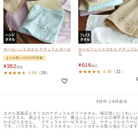
ガーゼハンドタオル ナチュラルガーゼ
ガーゼフェイスタオル ナチュラ
ゼ
まとめ買い15％OFF対象
¥
616
¥
352
税込
税込
4.45
（
11
）
4.68
（
28
）
6
件中
1
-
6
件表示
タオル直販店ヒオリエのナチュラルカラータオル。毎日使いにうれしい
ーゼタオル。表はさらっとガーゼ、裏はふんわりパイルの薄手タオルは
かさばりません。「ナチュラルガーゼタオル」は、ナチュラルカラーに
です。バスタオル、フェイスタオル、ハンドタオルを取り揃えています