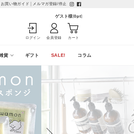
お買い物ガイド
メルマガ登録/停止
ゲスト様
[
0
pt
]
ログイン
会員登録
カート
雑貨
ギフト
SALE!
コラム