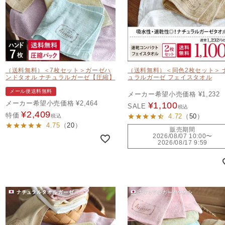
（送料無料）＜7枚セット＞ガーゼハ
（送料無料）＜同色2枚セット＞ 
ンドタオル ナチュラルガーゼ【圧縮】
ュラルガーゼ フェイスタオル
メール便送料無料
メーカー希望小売価格
¥
1,232
メーカー希望小売価格
¥
2,464
¥
1,100
SALE
税込
¥
2,409
特価
4.72
（
50
）
税込
4.75
（
20
）
販売期間
2026/08/07 10:00
〜
2026/08/17 9:59