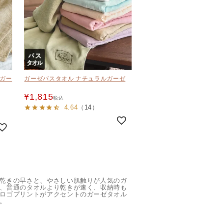
ルガー
ガーゼバスタオル ナチュラルガーゼ
¥
1,815
税込
4.64
（
14
）
乾きの早さと、やさしい肌触りが人気のガ
、普通のタオルより乾きが速く、収納時も
ロゴプリントがアクセントのガーゼタオル
。