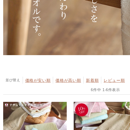
並び替え
価格が安い順
価格が高い順
新着順
レビュー順
6
件中
1
-
6
件表示