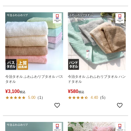
今治タオル ふわふわリブタオル バス
今治タオル ふわふわリブタオル ハン
タオル
ドタオル
¥
3,100
¥
580
税込
税込
5.00
（
1
）
4.40
（
5
）