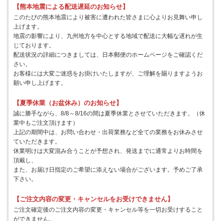
【熊本地震による配送遅延のお知らせ】
このたびの熊本地震により被害に遭われた皆さまに心よりお見舞い申し
上げます。
地震の影響により、九州地方を中心とする地域で配送に大幅な遅れが生
じております。
配送状況の詳細につきましては、日本郵便のホームページをご確認くだ
さい。
お客様には大変ご迷惑をお掛けいたしますが、ご理解を賜りますようお
願い申し上げます。
【夏季休業（お盆休み）のお知らせ】
誠に勝手ながら、8/8～8/16の間は夏季休業とさせていただきます。（休
業中もご注文頂けます）
上記の期間中は、お問い合わせ・出荷業務など全ての業務をお休みさせ
ていただきます。
休業明けは大変混み合うことが予想され、発送までに通常よりお時間を
頂戴し、
また、お届け日指定のご希望に添えない場合がございます。予めご了承
下さい。
【ご注文内容の変更・キャンセルをお受けできません】
ご注文確定後のご注文内容の変更・キャンセル等を一切お受けすること
ができません。