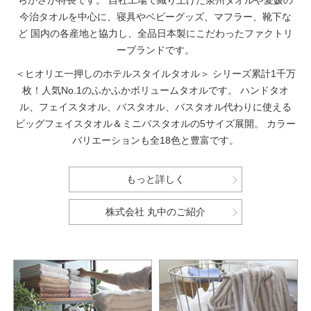
らかさが特長です。
自社工場で織り上げた泉州タオルや愛媛の
今治タオルを中心に、寝具やベビーグッズ、マフラー、靴下な
ど
国内の各産地と協力し、全品日本製にこだわったファクトリ
ーブランドです。
＜ヒオリエ一押しのホテルスタイルタオル＞
シリーズ累計1千万
枚！人気No.1のふかふかボリュームタオルです。
ハンドタオ
ル、フェイスタオル、バスタオル、バスタオル代わりに使える
ビッグフェイスタオル＆ミニバスタオルの5サイズ展開。
カラー
バリエーションも全18色と豊富です。
もっと詳しく
株式会社 丸中のご紹介