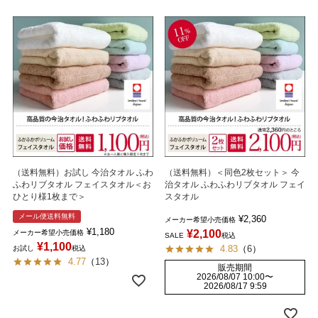
（送料無料）お試し 今治タオル ふわ
（送料無料）＜同色2枚セット＞ 今
ふわリブタオル フェイスタオル＜お
治タオル ふわふわリブタオル フェイ
ひとり様1枚まで＞
スタオル
メール便送料無料
¥
2,360
メーカー希望小売価格
¥
1,180
¥
2,100
メーカー希望小売価格
SALE
税込
¥
1,100
4.83
（
6
）
お試し
税込
4.77
（
13
）
販売期間
2026/08/07 10:00
〜
2026/08/17 9:59