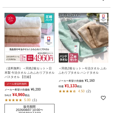
（送料無料）＜同色2枚セット＞日
＜同色2枚セット＞今治タオル ふわ
本製 今治タオル ふわふわリブタオル
ふわリブタオル ハンドタオル
バスタオル 【圧縮】
¥
1,160
メーカー希望小売価格
メール便送料無料
¥
1,133
特価
税込
¥
6,200
メーカー希望小売価格
4.50
（
2
）
¥
4,960
SALE
税込
5.00
（
1
）
販売期間
2026/08/07 10:00
〜