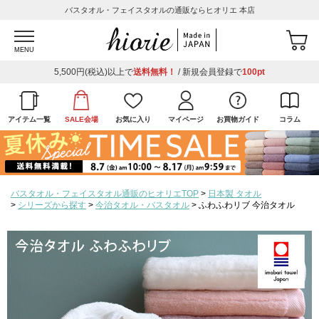
バスタオル・フェイスタオルの通販ならヒオリエ 本店
MENU
5,500円(税込)以上で
送料無料！
/ 新規会員登録で
100pt
アイテム一覧
SALE会場
お気に入り
マイページ
お買物ガイド
コラム
バスタオル・フェイスタオル通販のヒオリエTOP
日本製 タオル
シリーズから探す
今治タオル・バスタオル
ふわふわリブ 今治タオル