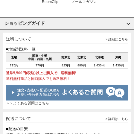
RoomClip
メールマガジン
ショッピングガイド
送料について
> 詳細はこちら
■地域別送料一覧
関東・中部
近畿
南東北
北東北
北海道
沖縄
中国・四国・九州
715円
770円
825円
880円
1,430円
1,430円
通常5,500円(税込)以上ご購入で、送料無料!
送料無料商品と同時購入でも送料無料！
＞＞よくある質問はこちら
配送について
> 詳細はこちら
■配送の目安