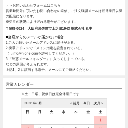
＞＞お問い合わせフォームはこちら
営業時間外に頂いたお問い合わせの返信、ご注文確認メールは翌営業日以降
の配信になります。
※受注の状況により遅れる場合がございます。
〒598-0024 大阪府泉佐野市上之郷1943
株式会社 丸中
■当店からのメールが届かない場合
1.ご入力頂いたメールアドレスに誤りがある。
2.携帯アドレスでドメイン指定を設定されている。
（→info@hiorie.comを許可してください。）
3.「迷惑メールフォルダー」に入ってしまっている。
などの原因が考えられます。
上記1、2 に該当する場合、メールにてご連絡ください。
営業カレンダー
※土・日曜、祝祭日は完全休業日です
2026 年8月
＜前月
今日
次月＞
日
月
火
水
木
金
土
1