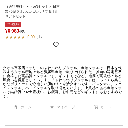
（送料無料） ● ＜5点セット＞ 日本
製 今治タオル ふわふわリブタオル
ギフトセット
送料無料
¥
6,980
税込
5.00
（
1
）
タオル直販店ヒオリエのふわふわリブタオル。今治タオルは、日本を代
表するタオル産地である愛媛県今治で織り上げられた、独自の認定基準
に合格した高品質のタオルです。ギフト向けなど、地厚で高級感のある
風合いを得意としています。「ふわふわリブタオル」は、ふっくら柔ら
かなボリュームで心地よい肌触りの今治タオルです。バスタオル、フェ
イスタオル、ハンドタオルを取り揃えています。上質感のある今治タオ
ルは結婚祝いや出産祝い、お歳暮、お中元などのギフトにもおすすめで
す。
ホーム
マイページ
カート