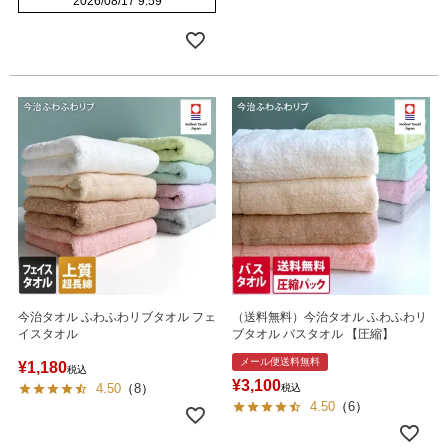
2026/08/17 9:59
今治タオル ふわふわリブタオル フェ
（送料無料）今治タオル ふわふわリ
イスタオル
ブタオル バスタオル 【圧縮】
メール便送料無料
¥
1,180
税込
¥
3,100
4.50
（
8
）
税込
4.50
（
6
）