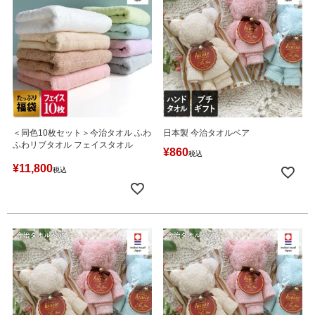
＜同色10枚セット＞今治タオル ふわ
日本製 今治タオルベア
ふわリブタオル フェイスタオル
¥
860
税込
¥
11,800
税込