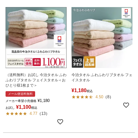
（送料無料）お試し 今治タオル ふわ
今治タオル ふわふわリブタオル フェ
ふわリブタオル フェイスタオル＜お
イスタオル
ひとり様1枚まで＞
¥
1,180
税込
メール便送料無料
4.50
（
8
）
¥
1,180
メーカー希望小売価格
¥
1,100
お試し
税込
4.77
（
13
）