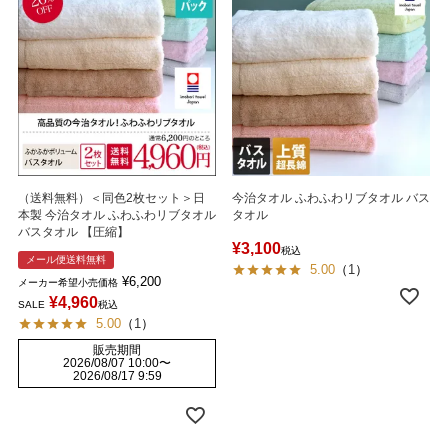
（送料無料）＜同色2枚セット＞日
今治タオル ふわふわリブタオル バス
本製 今治タオル ふわふわリブタオル
タオル
バスタオル 【圧縮】
¥
3,100
税込
メール便送料無料
5.00
（
1
）
¥
6,200
メーカー希望小売価格
¥
4,960
SALE
税込
5.00
（
1
）
販売期間
2026/08/07 10:00
〜
2026/08/17 9:59