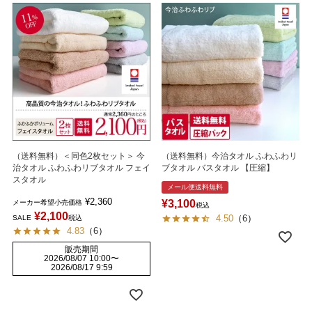
（送料無料）＜同色2枚セット＞ 今
（送料無料）今治タオル ふわふわリ
治タオル ふわふわリブタオル フェイ
ブタオル バスタオル 【圧縮】
スタオル
メール便送料無料
¥
2,360
¥
3,100
メーカー希望小売価格
税込
¥
2,100
4.50
（
6
）
SALE
税込
4.83
（
6
）
販売期間
2026/08/07 10:00
〜
2026/08/17 9:59