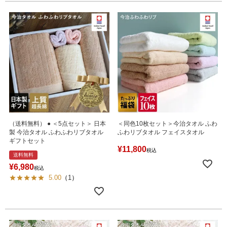
（送料無料） ● ＜5点セット＞ 日本
＜同色10枚セット＞今治タオル ふわ
製 今治タオル ふわふわリブタオル
ふわリブタオル フェイスタオル
ギフトセット
¥
11,800
税込
送料無料
¥
6,980
税込
5.00
（
1
）