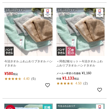
今治タオル ふわふわリブタオル ハン
＜同色2枚セット＞今治タオル ふわ
ドタオル
ふわリブタオル ハンドタオル
¥
1,160
¥
580
メーカー希望小売価格
税込
¥
1,133
4.40
（
5
）
特価
税込
4.50
（
2
）