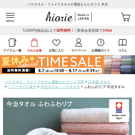
バスタオル・フェイスタオルの通販ならヒオリエ 本店
MENU
5,500円(税込)以上で
送料無料！
/ 新規会員登録で
100pt
アイテム一覧
SALE会場
お気に入り
マイページ
お買物ガイド
コラム
バスタオル・フェイスタオル通販のヒオリエTOP
日本製 タオル
シリーズから探す
今治タオル・バスタオル
ふわふわリブ 今治タオル