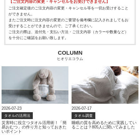
【ご注文内容の変更・キャンセルをお受けできません】
ご注文確定後のご注文内容の変更・キャンセル等を一切お受けすること
ができません。
またご注文時に注文内容の変更のご要望を備考欄に記入されましてもお
受けすることができませんので、ご了承ください。
ご注文の際は、送付先・支払い方法・ご注文内容（カラーや数量など）
を十分にご確認をお願い致します。
COLUMN
ヒオリエコラム
2026-07-23
2026-07-17
タオルの活用法
タオル調査
災害時に役立つタオル活用術！「簡
睡眠の質を高めるために実践してい
易おむつ」の作り方と知っておきた
ることは？805人に聞いてみました
いポイント