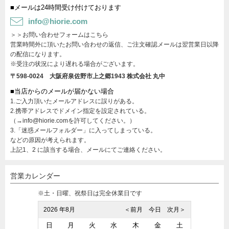
■メールは24時間受け付けております
info@hiorie.com
＞＞お問い合わせフォームはこちら
営業時間外に頂いたお問い合わせの返信、ご注文確認メールは翌営業日以降
の配信になります。
※受注の状況により遅れる場合がございます。
〒598-0024 大阪府泉佐野市上之郷1943
株式会社 丸中
■当店からのメールが届かない場合
1.ご入力頂いたメールアドレスに誤りがある。
2.携帯アドレスでドメイン指定を設定されている。
（→info@hiorie.comを許可してください。）
3.「迷惑メールフォルダー」に入ってしまっている。
などの原因が考えられます。
上記1、2 に該当する場合、メールにてご連絡ください。
営業カレンダー
※土・日曜、祝祭日は完全休業日です
2026 年8月
＜前月
今日
次月＞
日
月
火
水
木
金
土