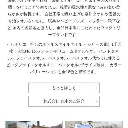
泉州地方で生産される「泉州タオル」は、
和泉山脈の天然水で
晒しを行うことで生まれる、抜群の吸水性と肌なじみの良い柔
らかさが特長です。
自社工場で織り上げた泉州タオルや愛媛の
今治タオルを中心に、寝具やベビーグッズ、マフラー、靴下な
ど
国内の各産地と協力し、全品日本製にこだわったファクトリ
ーブランドです。
＜ヒオリエ一押しのホテルスタイルタオル＞
シリーズ累計1千万
枚！人気No.1のふかふかボリュームタオルです。
ハンドタオ
ル、フェイスタオル、バスタオル、バスタオル代わりに使える
ビッグフェイスタオル＆ミニバスタオルの5サイズ展開。
カラー
バリエーションも全18色と豊富です。
もっと詳しく
株式会社 丸中のご紹介