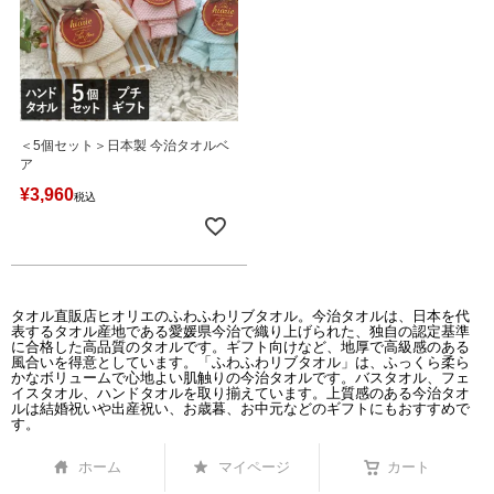
＜5個セット＞日本製 今治タオルベ
ア
¥
3,960
税込
タオル直販店ヒオリエのふわふわリブタオル。今治タオルは、日本を代
表するタオル産地である愛媛県今治で織り上げられた、独自の認定基準
に合格した高品質のタオルです。ギフト向けなど、地厚で高級感のある
風合いを得意としています。「ふわふわリブタオル」は、ふっくら柔ら
かなボリュームで心地よい肌触りの今治タオルです。バスタオル、フェ
イスタオル、ハンドタオルを取り揃えています。上質感のある今治タオ
ルは結婚祝いや出産祝い、お歳暮、お中元などのギフトにもおすすめで
す。
ホーム
マイページ
カート