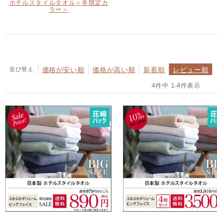
ホテルスタイルタオル＜冬限定カ
ラー＞
並び替え
価格が安い順
価格が高い順
新着順
レビュー順
4
件中
1
-
4
件表示