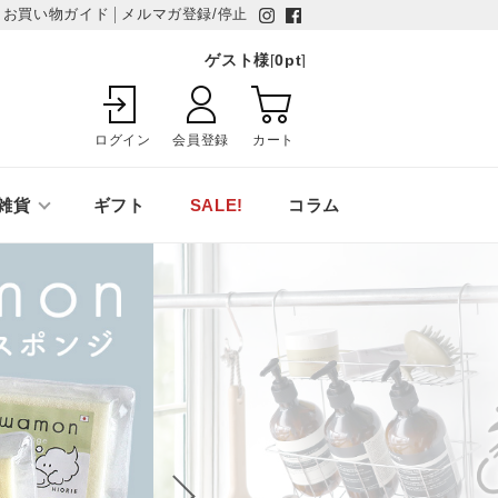
お買い物ガイド
メルマガ登録/停止
ゲスト様
[
0
pt
]
ログイン
会員登録
カート
雑貨
ギフト
SALE!
コラム