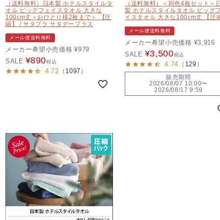
（送料無料）日本製 ホテルスタイルタ
（送料無料）＜同色4枚セット＞
オル ビッグフェイスタオル 大きな
製 ホテルスタイルタオル ビッグ
100cm丈＜おひとり様2枚まで＞ 【圧
イスタオル 大きな100cm丈 【圧
縮】 / サタプラ サタデープラス
メール便送料無料
メール便送料無料
メーカー希望小売価格
¥
3,916
メーカー希望小売価格
¥
979
¥
3,500
SALE
税込
¥
890
SALE
税込
4.74
（
129
）
4.72
（
1097
）
販売期間
2026/08/07 10:00
〜
2026/08/17 9:59