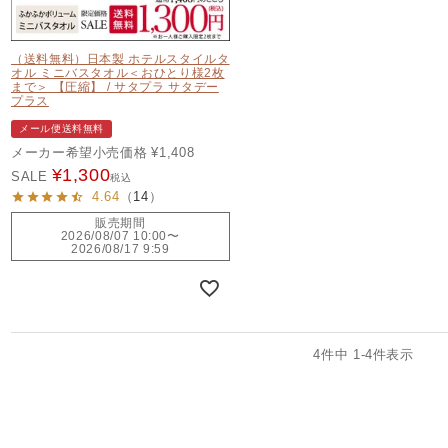
（送料無料）日本製 ホテルスタイルタ
オル ミニバスタオル＜おひとり様2枚
まで＞ 【圧縮】 / サタプラ サタデー
プラス
メール便送料無料
メーカー希望小売価格
¥
1,408
¥
1,300
SALE
税込
4.64
（
14
）
販売期間
2026/08/07 10:00
〜
2026/08/17 9:59
4
件中
1
-
4
件表示