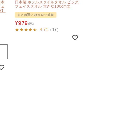
日本
日本製 ホテルスタイルタオル ビッグ
フェ
フェイスタオル 大きな100cm丈
縮】
まとめ買い25％OFF対象
¥
979
税込
4.71
（
17
）