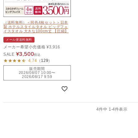
（送料無料）＜同色4枚セット＞日本
製 ホテルスタイルタオル ビッグフェ
イスタオル 大きな100cm丈 【圧縮】
メール便送料無料
メーカー希望小売価格
¥
3,916
¥
3,500
SALE
税込
4.74
（
129
）
販売期間
2026/08/07 10:00
〜
2026/08/17 9:59
4
件中
1
-
4
件表示