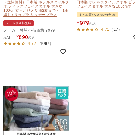
（送料無料）日本製 ホテルスタイルタ
日本製 ホテルスタイルタオル ビ
オル ビッグフェイスタオル 大きな
フェイスタオル 大きな100cm丈
100cm丈＜おひとり様2枚まで＞ 【圧
縮】 / サタプラ サタデープラス
まとめ買い25％OFF対象
¥
979
メール便送料無料
税込
4.71
（
17
）
メーカー希望小売価格
¥
979
¥
890
SALE
税込
4.72
（
1097
）