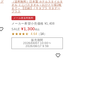
ッグ
（送料無料）日本製 ホテルスタイルタ
オル ミニバスタオル＜おひとり様2枚
まで＞ 【圧縮】 / サタプラ サタデー
プラス
メール便送料無料
メーカー希望小売価格
¥
1,408
¥
1,300
SALE
税込
4.64
（
14
）
販売期間
2026/08/07 10:00
〜
2026/08/17 9:59