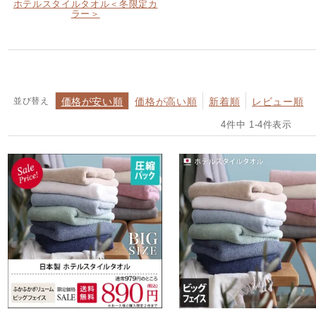
ホテルスタイルタオル＜冬限定カ
ラー＞
並び替え
価格が安い順
価格が高い順
新着順
レビュー順
4
件中
1
-
4
件表示