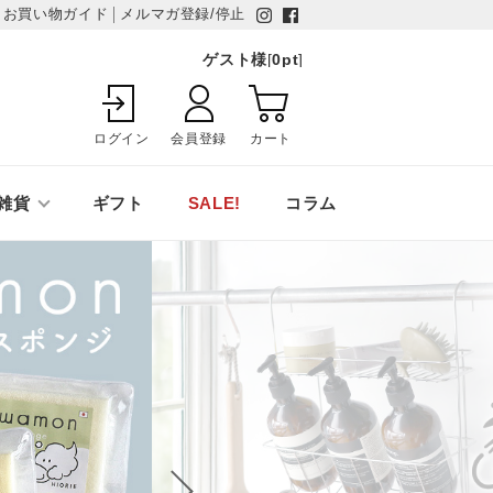
お買い物ガイド
メルマガ登録/停止
ゲスト様
[
0
pt
]
ログイン
会員登録
カート
雑貨
ギフト
SALE!
コラム