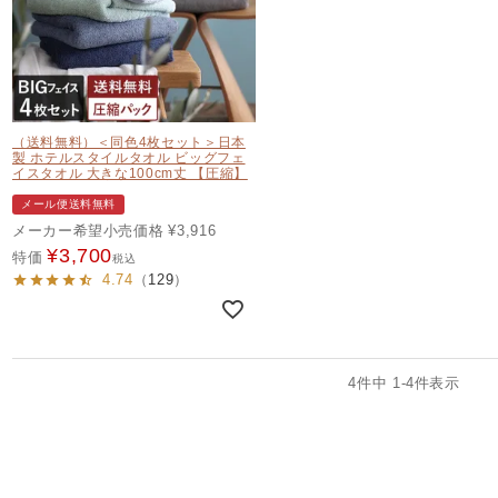
（送料無料）＜同色4枚セット＞日本
製 ホテルスタイルタオル ビッグフェ
イスタオル 大きな100cm丈 【圧縮】
メール便送料無料
メーカー希望小売価格
¥
3,916
¥
3,700
特価
税込
4.74
（
129
）
4
件中
1
-
4
件表示