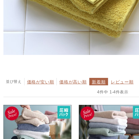
並び替え
価格が安い順
価格が高い順
新着順
レビュー順
4
件中
1
-
4
件表示