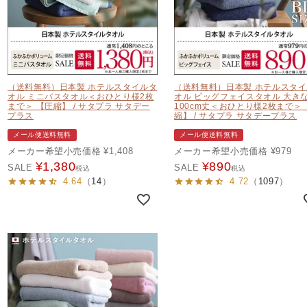
（送料無料）日本製 ホテルスタイルタ
（送料無料）日本製 ホテルスタ
オル ミニバスタオル＜おひとり様2枚
オル ビッグフェイスタオル 大き
まで＞ 【圧縮】 / サタプラ サタデー
100cm丈＜おひとり様2枚まで＞
プラス
縮】 / サタプラ サタデープラス
メール便送料無料
メール便送料無料
メーカー希望小売価格
¥
1,408
メーカー希望小売価格
¥
979
¥
1,380
¥
890
SALE
SALE
税込
税込
4.64
（
14
）
4.72
（
1097
）