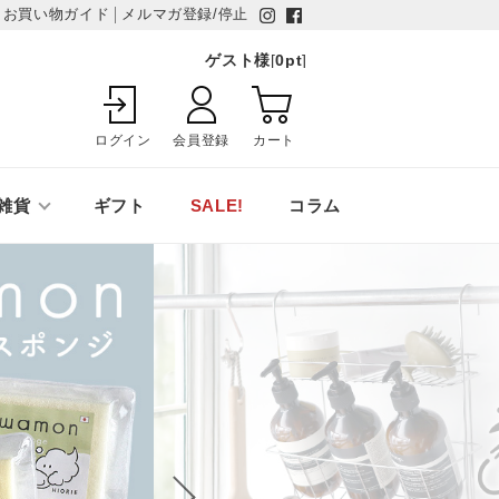
お買い物ガイド
メルマガ登録/停止
ゲスト様
[
0
pt
]
ログイン
会員登録
カート
雑貨
ギフト
SALE!
コラム