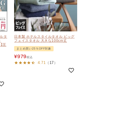
イルタ
日本製 ホテルスタイルタオル ビッグ
な
フェイスタオル 大きな100cm丈
 【圧
まとめ買い25％OFF対象
¥
979
税込
4.71
（
17
）