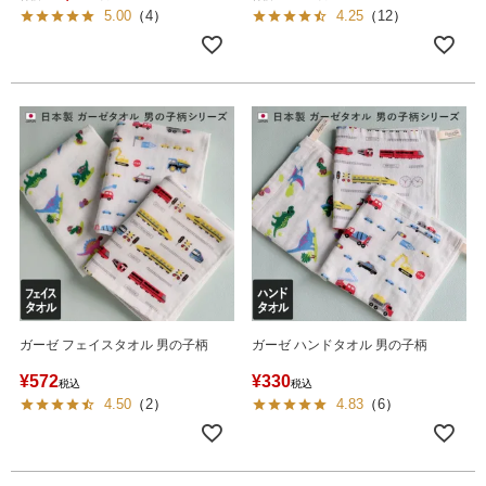
5.00
（
4
）
4.25
（
12
）
ガーゼ フェイスタオル 男の子柄
ガーゼ ハンドタオル 男の子柄
¥
572
¥
330
税込
税込
4.50
（
2
）
4.83
（
6
）