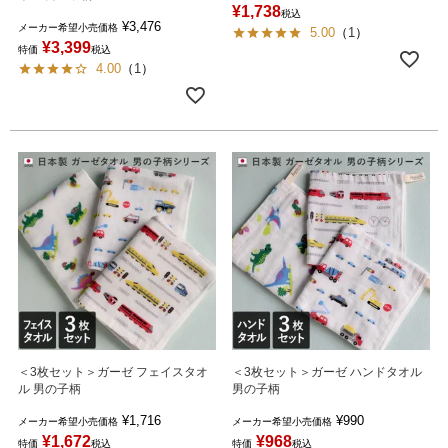
¥
1,738
税込
¥
3,476
メーカー希望小売価格
5.00
（
1
）
¥
3,399
特価
税込
4.00
（
1
）
＜3枚セット＞ガーゼ フェイスタオ
＜3枚セット＞ガーゼ ハンドタオル
ル 男の子柄
男の子柄
¥
1,716
¥
990
メーカー希望小売価格
メーカー希望小売価格
¥
1,672
¥
968
特価
税込
特価
税込