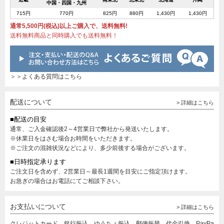
中国・四国・九州
715円
770円
825円
880円
1,430円
1,430円
通常5,500円(税込)以上ご購入で、送料無料!
送料無料商品と同時購入でも送料無料！
＞＞よくある質問はこちら
配送について
> 詳細はこちら
■配送の目安
通常、ご入金確認後2～4営業日で弊社から発送いたします。
※休業日をはさむ場合お時間をいただきます。
※ご注文の混雑状況などにより、多少前後する場合がございます。
■日時指定承ります
ご注文日を含めず、2営業日～最長1週間を目安にご指定頂けます。
お急ぎの場合はお電話にてご相談下さい。
お支払いについて
> 詳細はこちら
クレジットカード、銀行振込、ゆうちょ振込、郵便振替、代金引換、PayPa