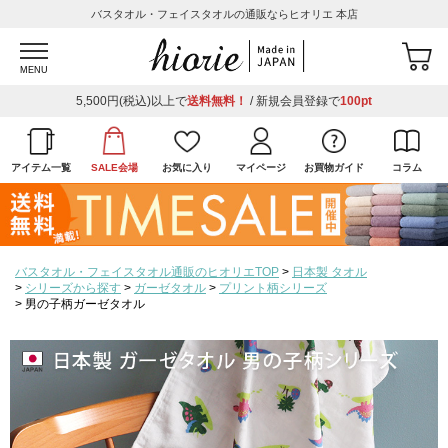
バスタオル・フェイスタオルの通販ならヒオリエ 本店
MENU
5,500円(税込)以上で
送料無料！
/ 新規会員登録で
100pt
アイテム一覧
SALE会場
お気に入り
マイページ
お買物ガイド
コラム
バスタオル・フェイスタオル通販のヒオリエTOP
日本製 タオル
シリーズから探す
ガーゼタオル
プリント柄シリーズ
男の子柄ガーゼタオル