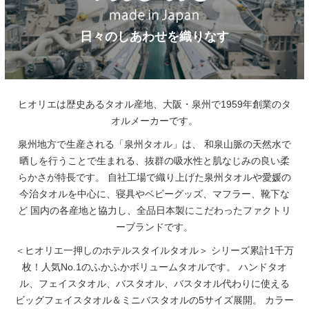
日々のしあわせを織りなす
ヒオリエは歴史あるタオル産地、大阪・泉州で1959年創業のタ
オルメーカーです。
泉州地方で生産される「泉州タオル」は、
和泉山脈の天然水で
晒しを行うことで生まれる、抜群の吸水性と肌なじみの良い柔
らかさが特長です。
自社工場で織り上げた泉州タオルや愛媛の
今治タオルを中心に、寝具やベビーグッズ、マフラー、靴下な
ど
国内の各産地と協力し、全品日本製にこだわったファクトリ
ーブランドです。
＜ヒオリエ一押しのホテルスタイルタオル＞
シリーズ累計1千万
枚！人気No.1のふかふかボリュームタオルです。
ハンドタオ
ル、フェイスタオル、バスタオル、バスタオル代わりに使える
ビッグフェイスタオル＆ミニバスタオルの5サイズ展開。
カラー