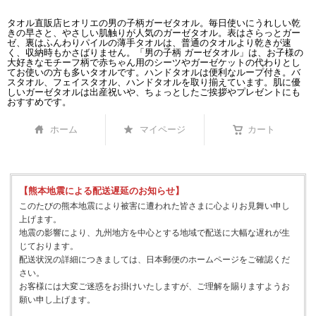
タオル直販店ヒオリエの男の子柄ガーゼタオル。毎日使いにうれしい乾
きの早さと、やさしい肌触りが人気のガーゼタオル。表はさらっとガー
ゼ、裏はふんわりパイルの薄手タオルは、普通のタオルより乾きが速
く、収納時もかさばりません。「男の子柄 ガーゼタオル」は、お子様の
大好きなモチーフ柄で赤ちゃん用のシーツやガーゼケットの代わりとし
てお使いの方も多いタオルです。ハンドタオルは便利なループ付き。バ
スタオル、フェイスタオル、ハンドタオルを取り揃えています。肌に優
しいガーゼタオルは出産祝いや、ちょっとしたご挨拶やプレゼントにも
おすすめです。
ホーム
マイページ
カート
【熊本地震による配送遅延のお知らせ】
このたびの熊本地震により被害に遭われた皆さまに心よりお見舞い申し
上げます。
地震の影響により、九州地方を中心とする地域で配送に大幅な遅れが生
じております。
配送状況の詳細につきましては、日本郵便のホームページをご確認くだ
さい。
お客様には大変ご迷惑をお掛けいたしますが、ご理解を賜りますようお
願い申し上げます。