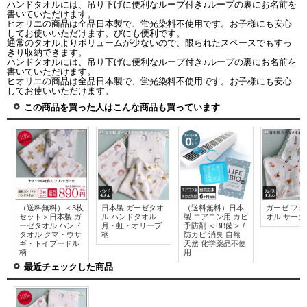
ハンドタオルには、吊り下げに便利なループ付き♪ループの裏にお名前を
書いていただけます。
ヒオリエの商品は全品日本製で、蛍光染料不使用です。お子様にも安心
してお使いいただけます。びにも便利です。
通常のタオルよりボリュームが少ないので、限られたスペースでもすっ
きり収納できます。
ハンドタオルには、吊り下げに便利なループ付き♪ループの裏にお名前を
書いていただけます。
ヒオリエの商品は全品日本製で、蛍光染料不使用です。お子様にも安心
してお使いいただけます。
この商品を買った人はこんな商品も買っています
（送料無料）＜3枚
日本製 ガーゼタオ
（送料無料）日本
ガーゼ フ
セット＞日本製 ガ
ル ハンドタオル
製 エアコン用 カビ
オル サーカ
ーゼタオル ハンド
月・虹・オリーブ
予防剤 ＜BB菌＞ /
タオル クマ・ウサ
柄
防カビ 消臭 自然
ギ・トイプードル
天然 化学薬品不使
柄
用
最近チェックした商品