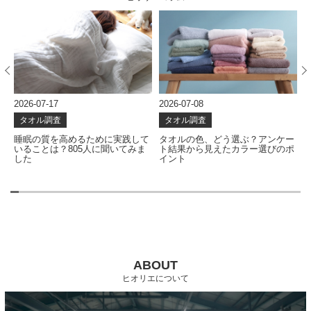
2026-07-08
2026-06-25
2
タオル調査
タオル調査
て
タオルの色、どう選ぶ？アンケー
一番欲しいタオルの機能は？アン
ま
ト結果から見えたカラー選びのポ
ケート結果から考える、これから
イント
のタオル選び
ABOUT
ヒオリエについて