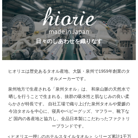
日々のしあわせを織りなす
ヒオリエは歴史あるタオル産地、大阪・泉州で1959年創業のタ
オルメーカーです。
泉州地方で生産される「泉州タオル」は、
和泉山脈の天然水で
晒しを行うことで生まれる、抜群の吸水性と肌なじみの良い柔
らかさが特長です。
自社工場で織り上げた泉州タオルや愛媛の
今治タオルを中心に、寝具やベビーグッズ、マフラー、靴下な
ど
国内の各産地と協力し、全品日本製にこだわったファクトリ
ーブランドです。
＜ヒオリエ一押しのホテルスタイルタオル＞
シリーズ累計1千万