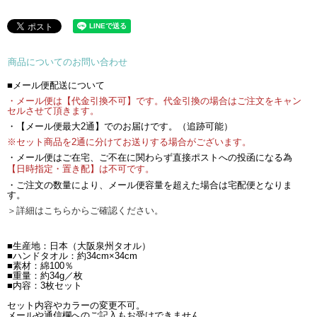
商品についてのお問い合わせ
■メール便配送について
・メール便は【代金引換不可】です。代金引換の場合はご注文をキャン
セルさせて頂きます。
・【メール便最大2通】でのお届けです。（追跡可能）
※セット商品を2通に分けてお送りする場合がございます。
・メール便はご在宅、ご不在に関わらず直接ポストへの投函になる為
【日時指定・置き配】は不可です。
・ご注文の数量により、メール便容量を超えた場合は宅配便となりま
す。
＞詳細はこちらからご確認ください。
■生産地：日本（大阪泉州タオル）
■ハンドタオル：約34cm×34cm
■素材：綿100％
■重量：約34g／枚
■内容：3枚セット
セット内容やカラーの変更不可。
メールや通信欄へのご記入もお受けできません。