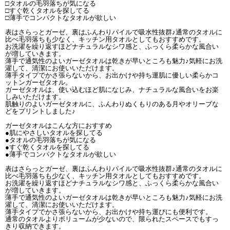
□タオルの毛羽落ちが気になる
□すぐ乾くタオルを探してる
□薄手でコンパクトなタオルが欲しい
表はさらっとガーゼ、裏はふんわりパイルで吸水性抜群♪通常のタオルに
比べ毛羽落ちも少なく、キッチン用タオルとしてもおすすめです。
お洗濯を繰り返すほどナチュラルなシワ感と、ふっくら柔らかな風合い
が増していきます。
薄手で通気性のよいガーゼタオルは乾きが早いところも魅力♪気軽にお洗
濯して、清潔にお使いいただけます。
薄手タイプでかさ張らないから、お出かけや持ち運肌に優しい柔らかコ
ットンガーゼタオル。
ガーゼタオルは、使い込むほど肌になじみ、ナチュラルな風合いをお楽
しみいただけます。
肌触りのよいガーゼタオルに、ふんわりぬくもりのある月やオリーブな
どをプリントしました♪
ガーゼタオルはこんな方におすすめ
●肌にやさしいタオルを探してる
●タオルの毛羽落ちが気になる
●すぐ乾くタオルを探してる
●薄手でコンパクトなタオルが欲しい
表はさらっとガーゼ、裏はふんわりパイルで吸水性抜群♪通常のタオルに
比べ毛羽落ちも少なく、キッチン用タオルとしてもおすすめです。
お洗濯を繰り返すほどナチュラルなシワ感と、ふっくら柔らかな風合い
が増していきます。
薄手で通気性のよいガーゼタオルは乾きが早いところも魅力♪気軽にお洗
濯して、清潔にお使いいただけます。
薄手タイプでかさ張らないから、お出かけや持ち運びにも便利です。
通常のタオルよりボリュームが少ないので、限られたスペースでもすっ
きり収納できます。