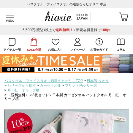
バスタオル・フェイスタオルの通販ならヒオリエ 本店
MENU
5,500円(税込)以上で
送料無料！
/ 新規会員登録で
100pt
アイテム一覧
SALE会場
お気に入り
マイページ
お買物ガイド
コラム
バスタオル・フェイスタオル通販のヒオリエTOP
日本製 タオル
シリーズから探す
ガーゼタオル
プリント柄シリーズ
月・虹・オリーブ柄
（送料無料）＜3枚セット＞日本製 ガーゼタオル ハンドタオル 月・虹・オ
リーブ柄