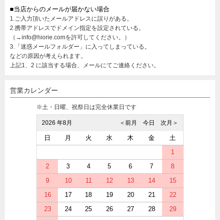
■当店からのメールが届かない場合
1.ご入力頂いたメールアドレスに誤りがある。
2.携帯アドレスでドメイン指定を設定されている。
（→info@hiorie.comを許可してください。）
3.「迷惑メールフォルダー」に入ってしまっている。
などの原因が考えられます。
上記1、2 に該当する場合、メールにてご連絡ください。
営業カレンダー
※土・日曜、祝祭日は完全休業日です
2026 年8月
＜前月
今日
次月＞
日
月
火
水
木
金
土
1
2
3
4
5
6
7
8
9
10
11
12
13
14
15
16
17
18
19
20
21
22
23
24
25
26
27
28
29