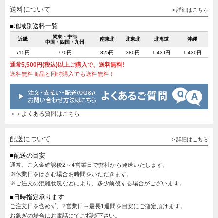
送料について
> 詳細はこちら
■地域別送料一覧
関東・中部
近畿
南東北
北東北
北海道
沖縄
中国・四国・九州
715円
770円
825円
880円
1,430円
1,430円
通常5,500円(税込)以上ご購入で、送料無料!
送料無料商品と同時購入でも送料無料！
＞＞よくある質問はこちら
配送について
> 詳細はこちら
■配送の目安
通常、ご入金確認後2～4営業日で弊社から発送いたします。
※休業日をはさむ場合お時間をいただきます。
※ご注文の混雑状況などにより、多少前後する場合がございます。
■日時指定承ります
ご注文日を含めず、2営業日～最長1週間を目安にご指定頂けます。
お急ぎの場合はお電話にてご相談下さい。