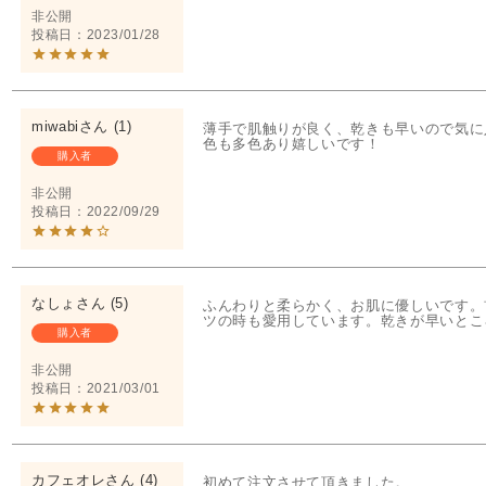
非公開
投稿日
2023/01/28
miwabi
1
薄手で肌触りが良く、乾きも早いので気に
色も多色あり嬉しいです！
購入者
非公開
投稿日
2022/09/29
なしょ
5
ふんわりと柔らかく、お肌に優しいです。
ツの時も愛用しています。乾きが早いとこ
購入者
非公開
投稿日
2021/03/01
カフェオレ
4
初めて注文させて頂きました。
