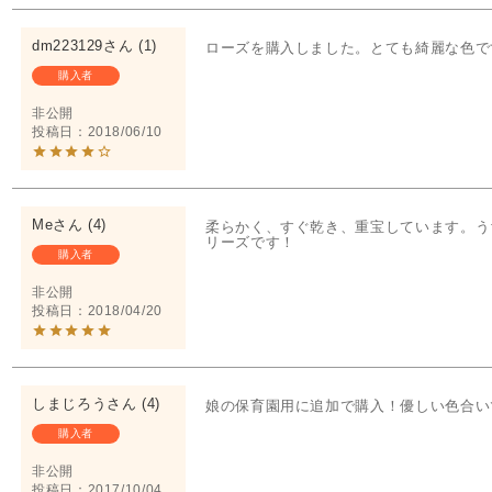
dm223129
1
ローズを購入しました。とても綺麗な色で
購入者
非公開
投稿日
2018/06/10
Me
4
柔らかく、すぐ乾き、重宝しています。う
リーズです！
購入者
非公開
投稿日
2018/04/20
しまじろう
4
娘の保育園用に追加で購入！優しい色合い
購入者
非公開
投稿日
2017/10/04