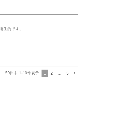
衛生的です。
50
件中
1
-
10
件表示
1
2
…
5