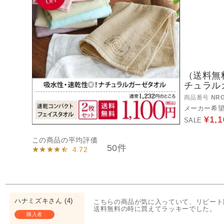
（送料無
チュラル
商品番号
NR
メーカー希
¥
1,1
SALE
50
4.72
ハナミズキ
4
こちらの商品が気に入っていて、リピート
送料無料の時に買えてラッキーでした。
購入者