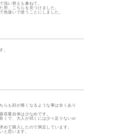
で洗い替えも兼ねて。

た所、こちらを見つけました。

で色違いで使うことにしました。
ちらも顔が痛くなるような事は全くあり
吸収量自体は少なめです。

良くで、大人が拭くには少々足りないor
求めて購入したので満足しています。

いと思います。