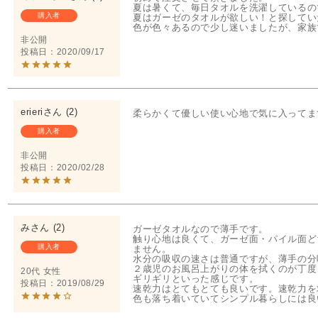
夏は暑くて、毎日タオルを洗濯しているの
購入者
夏はガーゼのタオルが欲しい！と探してい
色が色々あるので少し迷いましたが、家族
非公開
投稿日
2020/09/17
erieri
2
購入者
非公開
投稿日
2020/02/28
み
2
ガーゼタオルなので薄手です。

触り心地は良くて、ガーゼ面・パイル面ど
購入者
ません。

水分の吸収の速さは普通ですが、薄手の分
２歳児のお風呂上がりの体を拭くのが丁度
20代
女性
ギリギリといった感じです。

投稿日
2019/08/29
速乾力はとてもとても良いです。速乾力を
色も落ち着いていてシンプル暮らしには良