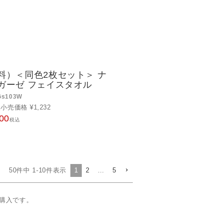
料）＜同色2枚セット＞ ナ
ガーゼ フェイスタオル
Gs103W
望小売価格
¥
1,232
00
税込
50
件中
1
-
10
件表示
1
2
…
5
購入です。
