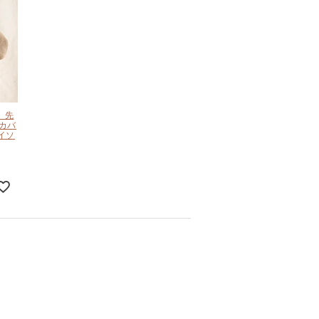
 先
 カバ
イソ