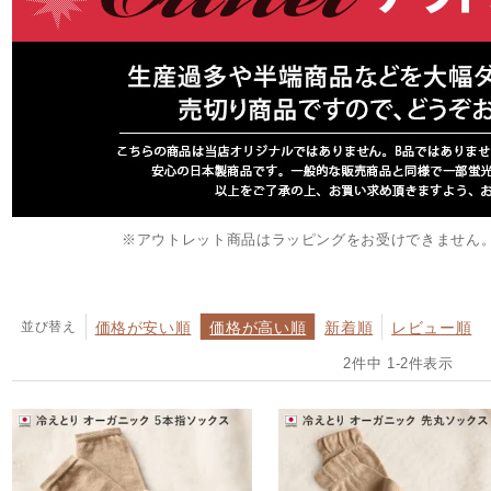
※アウトレット商品はラッピングをお受けできません
並び替え
価格が安い順
価格が高い順
新着順
レビュー順
2
件中
1
-
2
件表示