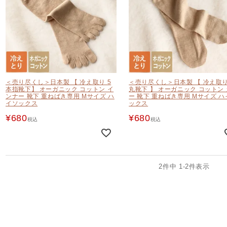
＜売り尽くし＞日本製 【 冷え取り 5
＜売り尽くし＞日本製 【 冷え取り
本指靴下】 オーガニック コットン イ
丸靴下 】 オーガニック コットン
ンナー 靴下 重ねばき専用 Mサイズ ハ
ー 靴下 重ねばき専用 Mサイズ ハ
イソックス
ックス
¥
680
¥
680
税込
税込
2
件中
1
-
2
件表示