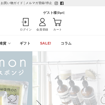
お買い物ガイド
メルマガ登録/停止
ゲスト様
[
0
pt
]
ログイン
会員登録
カート
雑貨
ギフト
SALE!
コラム