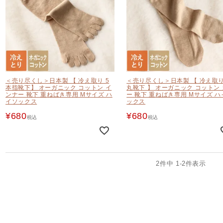
＜売り尽くし＞日本製 【 冷え取り 5
＜売り尽くし＞日本製 【 冷え取り
本指靴下】 オーガニック コットン イ
丸靴下 】 オーガニック コットン
ンナー 靴下 重ねばき専用 Mサイズ ハ
ー 靴下 重ねばき専用 Mサイズ ハ
イソックス
ックス
¥
680
¥
680
税込
税込
2
件中
1
-
2
件表示