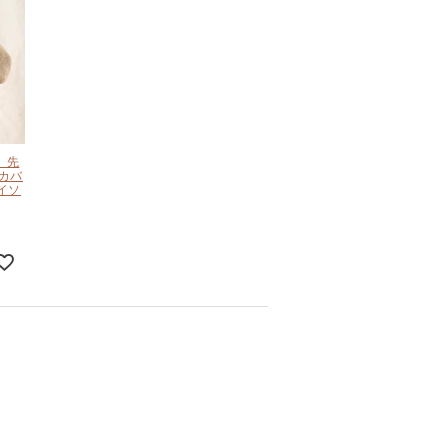
 先
 カバ
イソ