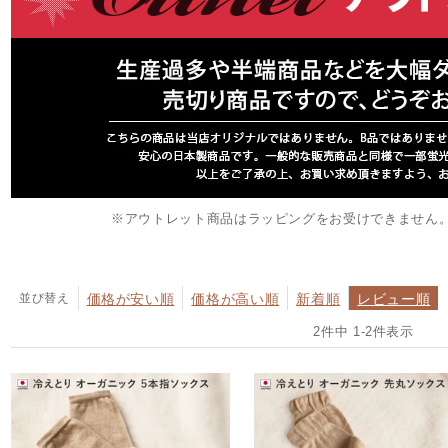
※アウトレット商品はラッピングをお受けできません
並び替え
価格が安い順
価格が高い順
新着順
レビュー順
2
件中
1
-
2
件表示