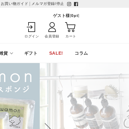
お買い物ガイド
メルマガ登録/停止
ゲスト様
[
0
pt
]
ログイン
会員登録
カート
雑貨
ギフト
SALE!
コラム