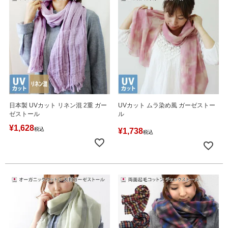
日本製 UVカット リネン混 2重 ガー
UVカット ムラ染め風 ガーゼストー
ゼストール
ル
¥
1,628
税込
¥
1,738
税込