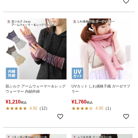
肌シルク アームウォーマー＆レッグ
UVカット しわ感格子織 ガーゼマフ
ウォーマー 内絹外綿
ラー
¥
1,210
¥
1,760
税込
税込
4.92
（
12
）
4.00
（
1
）