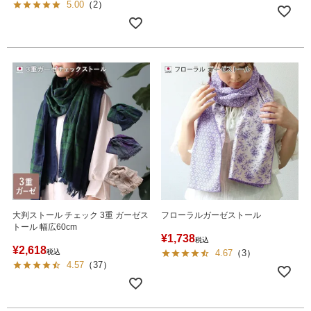
5.00
（
2
）
大判ストール チェック 3重 ガーゼス
フローラルガーゼストール
トール 幅広60cm
¥
1,738
税込
¥
2,618
税込
4.67
（
3
）
4.57
（
37
）