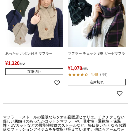
あったか ボタン付き マフラー
マフラー チェック 3重 ガーゼマフラ
ー
¥
1,320
税込
¥
1,078
税込
在庫切れ
4.48
（
44
）
在庫切れ
マフラー・ストールの通販ならタオル直販店ヒオリエ。チクチクしない
優しい肌触りのあったかコットンマフラーや、吸水性・通気性・保温
性・UVカットなどの機能性抜群のストールなど、毎日使いたくなるお洒
落なファッションアイテムを多数取り揃えています。他にもアームウォ