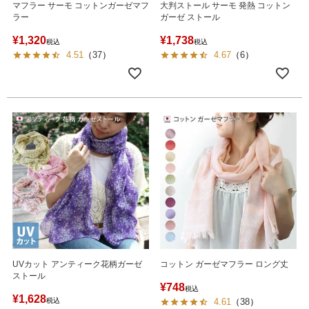
マフラー サーモ コットンガーゼマフ
大判ストール サーモ 発熱 コットン
ラー
ガーゼ ストール
¥
1,320
¥
1,738
税込
税込
4.51
（
37
）
4.67
（
6
）
UVカット アンティーク花柄ガーゼ
コットン ガーゼマフラー ロング丈
ストール
¥
748
税込
¥
1,628
税込
4.61
（
38
）