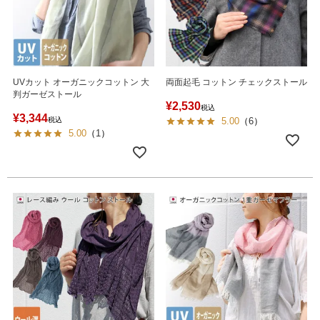
UVカット オーガニックコットン 大
両面起毛 コットン チェックストール
判ガーゼストール
¥
2,530
税込
¥
3,344
税込
5.00
（
6
）
5.00
（
1
）