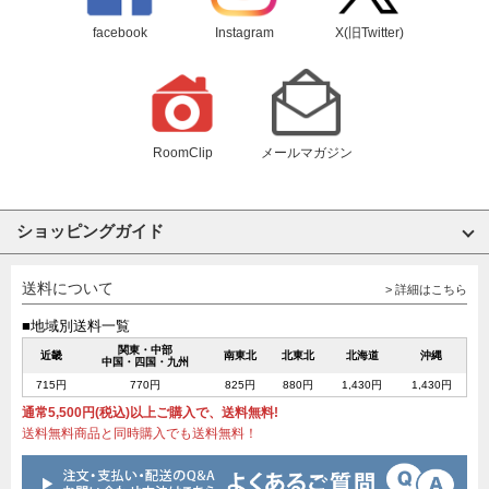
facebook
Instagram
X(旧Twitter)
RoomClip
メールマガジン
ショッピングガイド
送料について
> 詳細はこちら
■地域別送料一覧
関東・中部
近畿
南東北
北東北
北海道
沖縄
中国・四国・九州
715円
770円
825円
880円
1,430円
1,430円
通常5,500円(税込)以上ご購入で、送料無料!
送料無料商品と同時購入でも送料無料！