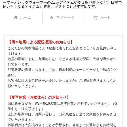
ーマーとレッグウォーマーの2wayアイテムや冷え取り靴下など、日常で
使いたくなるアイテムが豊富。ギフトにもおすすめです。
ホーム
マイページ
カート
【熊本地震による配送遅延のお知らせ】
このたびの熊本地震により被害に遭われた皆さまに心よりお見舞い申し
上げます。
地震の影響により、九州地方を中心とする地域で配送に大幅な遅れが生
じております。
配送状況の詳細につきましては、日本郵便のホームページをご確認くだ
さい。
お客様には大変ご迷惑をお掛けいたしますが、ご理解を賜りますようお
願い申し上げます。
【夏季休業（お盆休み）のお知らせ】
誠に勝手ながら、8/8～8/16の間は夏季休業とさせていただきます。（休
業中もご注文頂けます）
上記の期間中は、お問い合わせ・出荷業務など全ての業務をお休みさせ
ていただきます。
休業明けは大変混み合うことが予想され、発送までに通常よりお時間を