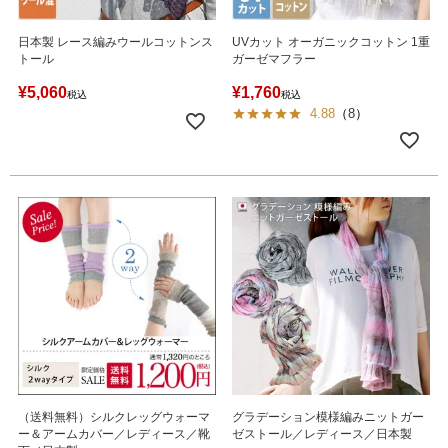
日本製 レース編みウールコットンス
UVカット オーガニックコットン 1重
トール
ガーゼマフラー
¥
5,060
¥
1,760
税込
税込
4.88
（
8
）
（送料無料）シルクレッグウォーマ
グラデーション模様編みニットガー
ー＆アームカバー／レディース／靴
ゼストール／レディース／日本製