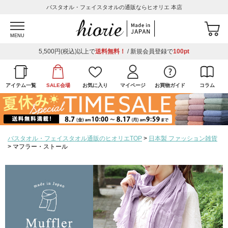
バスタオル・フェイスタオルの通販ならヒオリエ 本店
MENU
5,500円(税込)以上で
送料無料！
/ 新規会員登録で
100pt
アイテム一覧
SALE会場
お気に入り
マイページ
お買物ガイド
コラム
バスタオル・フェイスタオル通販のヒオリエTOP
日本製 ファッション雑貨
マフラー・ストール