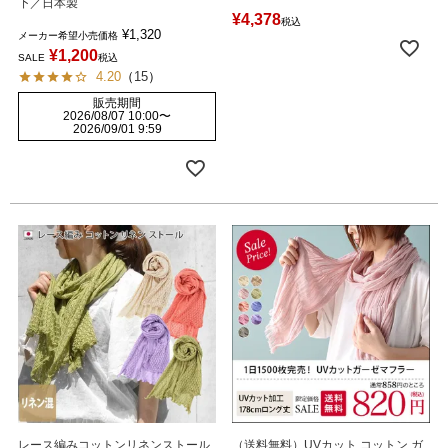
下／日本製
¥
4,378
税込
¥
1,320
メーカー希望小売価格
¥
1,200
SALE
税込
4.20
（
15
）
販売期間
2026/08/07 10:00
〜
2026/09/01 9:59
レース編みコットンリネンストール
（送料無料）UVカット コットン ガ