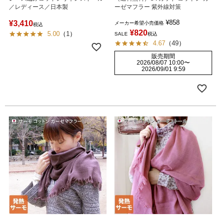
／レディース／日本製
ーゼマフラー 紫外線対策
¥
858
¥
3,410
メーカー希望小売価格
税込
¥
820
5.00
（
1
）
SALE
税込
4.67
（
49
）
販売期間
2026/08/07 10:00
〜
2026/09/01 9:59