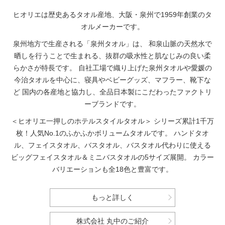
ヒオリエは歴史あるタオル産地、大阪・泉州で1959年創業のタ
オルメーカーです。
泉州地方で生産される「泉州タオル」は、
和泉山脈の天然水で
晒しを行うことで生まれる、抜群の吸水性と肌なじみの良い柔
らかさが特長です。
自社工場で織り上げた泉州タオルや愛媛の
今治タオルを中心に、寝具やベビーグッズ、マフラー、靴下な
ど
国内の各産地と協力し、全品日本製にこだわったファクトリ
ーブランドです。
＜ヒオリエ一押しのホテルスタイルタオル＞
シリーズ累計1千万
枚！人気No.1のふかふかボリュームタオルです。
ハンドタオ
ル、フェイスタオル、バスタオル、バスタオル代わりに使える
ビッグフェイスタオル＆ミニバスタオルの5サイズ展開。
カラー
バリエーションも全18色と豊富です。
もっと詳しく
株式会社 丸中のご紹介