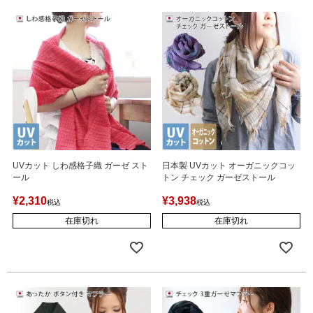
UVカット しわ感格子織 ガーゼ スト
日本製 UVカット オーガニックコッ
ール
トン チェック ガーゼストール
¥
2,310
¥
3,938
税込
税込
在庫切れ
在庫切れ