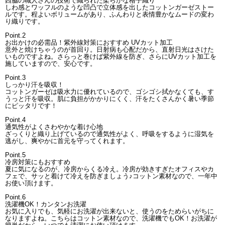
西脇の職人さんの技術で織られた柔らかな格子織り
しわ感とワッフルのような凹凸で立体感を出したコットンガーゼストー
ルです。程よいボリュームがあり、ふんわりと表情豊かなムードの変わ
り織りです。
Point.2
お出かけの必需品！紫外線対策におすすめ UVカット加工
意外と焼けちゃうのが首回り。日射病も心配だから、直射日光はさけた
いものですよね。さらっと巻けば紫外線を防ぎ、さらにUVカット加工を
施していますので、安心です。
Point.3
しっかり汗を吸収！
コットンガーゼは吸水力に優れているので、ゴシゴシ拭かなくても、す
うっと汗を吸収。肌に負担がかかりにくく、汗をたくさんかく暑い季節
にピッタリです！
Point.4
通気性がよくさわやかな着け心地
ざっくりと織り上げているので通気性がよく、呼吸をするように湿気を
逃がし、爽やかに首元を守ってくれます。
Point.5
冷房対策にもおすすめ
夏に気になるのが、冷房からくる冷え。冷房が効きすぎたオフィスやカ
フェで、サッと着けて冷えを防ぎましょう♪コットン素材なので、一年中
お使い頂けます。
Point.6
洗濯機OK！カンタンお洗濯
お気に入りでも、気軽にお洗濯が出来ないと、使うのをためらいがちに
なりますよね。こちらはコットン素材なので、洗濯機でもOK！お洗濯が