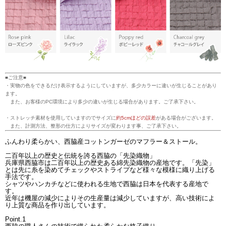
■ご注意■
・実物の色をできるだけ表示するようにしていますが、多少カラーに違いが生じることがあり
ます。
また、お客様のPC環境により多少の違いが生じる場合があります。ご了承下さい。
・ストレッチ素材を使用していますのでサイズに
約5cmほどの誤差
がある場合がございます。
また、計測方法、整形の仕方によりサイズが変わります事、ご了承下さい。
ふんわり柔らかい、西脇産コットンガーゼのマフラー＆ストール。
二百年以上の歴史と伝統を誇る西脇の「先染織物」
兵庫県西脇市は二百年以上の歴史ある綿先染織物の産地です。「先染」
とは先に糸を染めてチェックやストライプなど様々な模様に織り上げる
手法です。
シャツやハンカチなどに使われる生地で西脇は日本を代表する産地で
す。
近年は機屋の減少によりその生産量は減少していますが、高い技術によ
り上質な商品を作り出しています。
Point.1