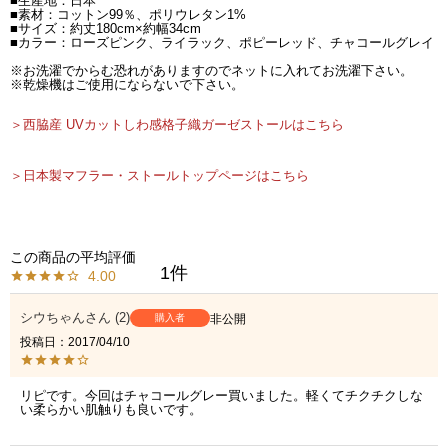
■生産地：日本
■素材：コットン99％、ポリウレタン1%
■サイズ：約丈180cm×約幅34cm
■カラー：ローズピンク、ライラック、ポピーレッド、チャコールグレイ
※お洗濯でからむ恐れがありますのでネットに入れてお洗濯下さい。
※乾燥機はご使用にならないで下さい。
＞西脇産 UVカットしわ感格子織ガーゼストールはこちら
＞日本製マフラー・ストールトップページはこちら
1
4.00
シウちゃん
2
購入者
非公開
投稿日
2017/04/10
リピです。今回はチャコールグレー買いました。軽くてチクチクしな
い柔らかい肌触りも良いです。