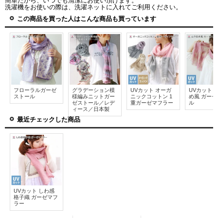
簡単だから、いつでも清潔にお使い頂けます。
洗濯機をお使いの際は、洗濯ネットに入れてご利用ください。
この商品を買った人はこんな商品も買っています
フローラルガーゼ
グラデーション模
UVカット オーガ
UVカット 
ストール
様編みニットガー
ニックコットン 1
め風 ガー
ゼストール／レデ
重ガーゼマフラー
ル
ィース／日本製
最近チェックした商品
UVカット しわ感
格子織 ガーゼマフ
ラー