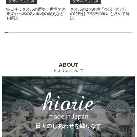
タオルの豆知識
タオルの豆知識
な
毎日使うタオルの歴史！世界での
タオルの2大産地「今治・泉州」
発展や日本の2大産地の歴史など
の特徴は？製法の違いも含めて解
も解説
説
ABOUT
ヒオリエについて
日々のしあわせを織りなす