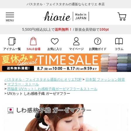
バスタオル・フェイスタオルの通販ならヒオリエ 本店
MENU
5,500円(税込)以上で
送料無料！
/ 新規会員登録で
100pt
アイテム一覧
SALE会場
お気に入り
マイページ
お買物ガイド
コラム
バスタオル・フェイスタオル通販のヒオリエTOP
日本製 ファッション雑貨
マフラー・ストール
西脇産 UVカットしわ感格子織ガーゼマフラー＆ストール
UVカット しわ感格子織 ガーゼマフラー