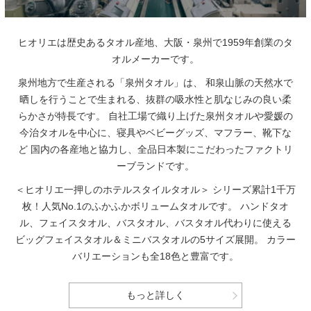
ヒオリエは歴史あるタオル産地、大阪・泉州で1959年創業のタ
オルメーカーです。
泉州地方で生産される「泉州タオル」は、
和泉山脈の天然水で
晒しを行うことで生まれる、抜群の吸水性と肌なじみの良い柔
らかさが特長です。
自社工場で織り上げた泉州タオルや愛媛の
今治タオルを中心に、寝具やベビーグッズ、マフラー、靴下な
ど
国内の各産地と協力し、全品日本製にこだわったファクトリ
ーブランドです。
＜ヒオリエ一押しのホテルスタイルタオル＞
シリーズ累計1千万
枚！人気No.1のふかふかボリュームタオルです。
ハンドタオ
ル、フェイスタオル、バスタオル、バスタオル代わりに使える
ビッグフェイスタオル＆ミニバスタオルの5サイズ展開。
カラー
バリエーションも全18色と豊富です。
もっと詳しく