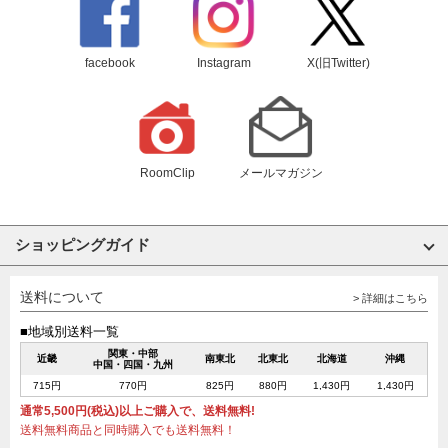
facebook
Instagram
X(旧Twitter)
RoomClip
メールマガジン
ショッピングガイド
送料について
> 詳細はこちら
■地域別送料一覧
関東・中部
近畿
南東北
北東北
北海道
沖縄
中国・四国・九州
715円
770円
825円
880円
1,430円
1,430円
通常5,500円(税込)以上ご購入で、送料無料!
送料無料商品と同時購入でも送料無料！