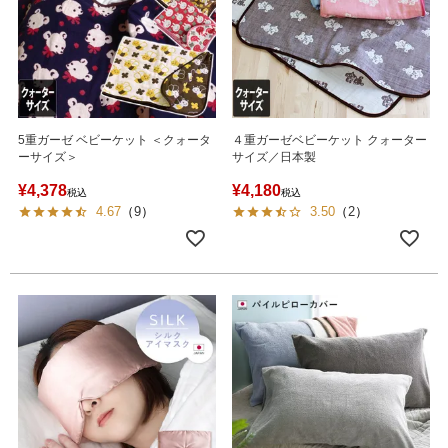
5重ガーゼ ベビーケット ＜クォータ
４重ガーゼベビーケット クォーター
ーサイズ＞
サイズ／日本製
¥
4,378
¥
4,180
税込
税込
4.67
（
9
）
3.50
（
2
）