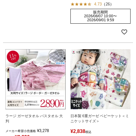
4.73
（
26
）
販売期間
2026/08/07 10:00
〜
2026/09/01 9:59
ラージ ガーゼタオル バスタオル 大
日本製 6重ガーゼ ベビーケット＜ミ
判
ニケットサイズ＞
¥
3,278
¥
2,838
メーカー希望小売価格
税込