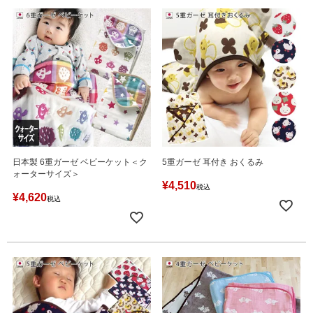
日本製 6重ガーゼ ベビーケット＜ク
5重ガーゼ 耳付き おくるみ
ォーターサイズ＞
¥
4,510
税込
¥
4,620
税込