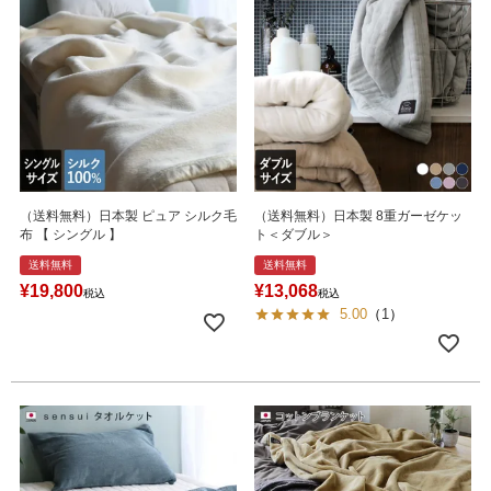
（送料無料）日本製 ピュア シルク毛
（送料無料）日本製 8重ガーゼケッ
布 【 シングル 】
ト＜ダブル＞
送料無料
送料無料
¥
19,800
¥
13,068
税込
税込
5.00
（
1
）