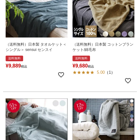
（送料無料）日本製 タオルケット＜
（送料無料）日本製 コットンブラン
シングル＞ sensui センスイ
ケット/綿毛布
送料無料
送料無料
¥
9,889
¥
9,680
税込
税込
5.00
（
1
）