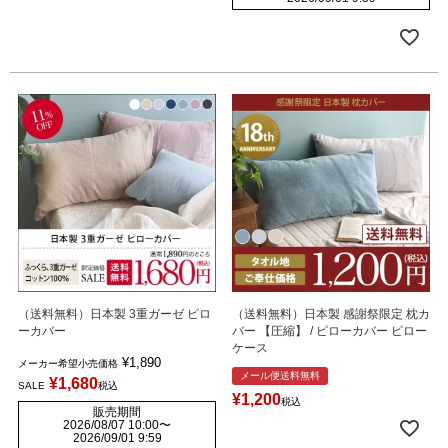
（送料無料）日本製 3重ガーゼ ピロ
（送料無料）日本製 感謝祭限定 枕カ
ーカバー
バー 【圧縮】 / ピローカバー ピロー
ケース
¥
1,890
メーカー希望小売価格
メール便送料無料
¥
1,680
SALE
税込
¥
1,200
税込
販売期間
2026/08/07 10:00
〜
2026/09/01 9:59