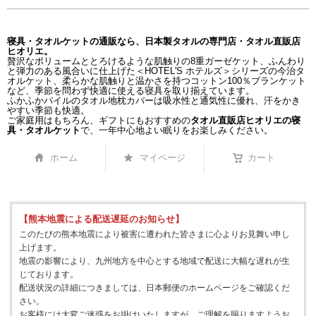
寝具・タオルケットの通販なら、日本製タオルの専門店・タオル直販店
ヒオリエ。
贅沢なボリュームととろけるような肌触りの8重ガーゼケット、ふんわり
と弾力のある風合いに仕上げた＜HOTEL'S ホテルズ＞シリーズの今治タ
オルケット、柔らかな肌触りと温かさを持つコットン100％ブランケット
など、季節を問わず快適に使える寝具を取り揃えています。
ふかふかパイルのタオル地枕カバーは吸水性と通気性に優れ、汗をかき
やすい季節も快適。
ご家庭用はもちろん、ギフトにもおすすめの
タオル直販店ヒオリエの寝
具・タオルケット
で、一年中心地よい眠りをお楽しみください。
ホーム
マイページ
カート
【熊本地震による配送遅延のお知らせ】
このたびの熊本地震により被害に遭われた皆さまに心よりお見舞い申し
上げます。
地震の影響により、九州地方を中心とする地域で配送に大幅な遅れが生
じております。
配送状況の詳細につきましては、日本郵便のホームページをご確認くだ
さい。
お客様には大変ご迷惑をお掛けいたしますが、ご理解を賜りますようお