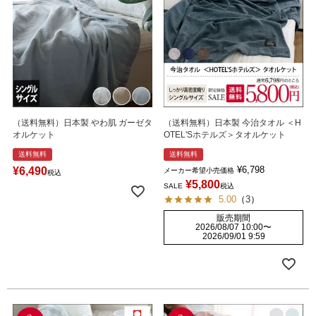
（送料無料）日本製 やわ肌 ガーゼタ
（送料無料）日本製 今治タオル ＜H
オルケット
OTEL'Sホテルズ＞タオルケット
送料無料
送料無料
¥
6,798
¥
6,490
メーカー希望小売価格
税込
¥
5,800
SALE
税込
5.00
（
3
）
販売期間
2026/08/07 10:00
〜
2026/09/01 9:59