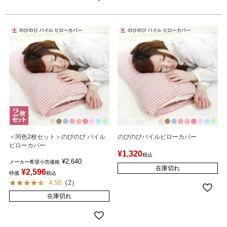
＜同色2枚セット＞のびのび パイル
のびのびパイルピローカバー
ピローカバー
¥
1,320
税込
¥
2,640
メーカー希望小売価格
在庫切れ
¥
2,596
特価
税込
4.50
（
2
）
在庫切れ