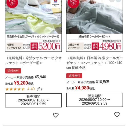
（送料無料）今治タオル ガーゼ タオ
（送料無料）日本製 冷感 クールガー
ルケット＜ボーダー柄＞
ゼケット＜ハーフケット＞ 100×140
cm 接触冷感
送料無料
送料無料
¥
5,940
メーカー希望小売価格
¥
10,505
¥
5,200
メーカー希望小売価格
SALE
税込
¥
4,980
4.40
（
5
）
SALE
税込
販売期間
販売期間
2026/08/07 10:00
〜
2026/08/07 10:00
〜
2026/09/01 9:59
2026/09/01 9:59