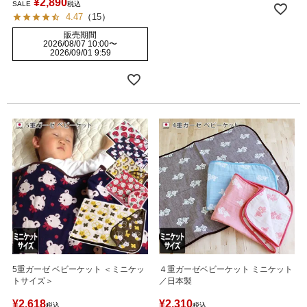
¥
2,890
SALE
税込
4.47
（
15
）
販売期間
2026/08/07 10:00
〜
2026/09/01 9:59
5重ガーゼ ベビーケット ＜ミニケッ
４重ガーゼベビーケット ミニケット
トサイズ＞
／日本製
¥
2,618
¥
2,310
税込
税込