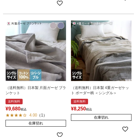
（送料無料）日本製 片面ガーゼ ブラ
（送料無料）日本製 4重ガーゼケッ
ンケット
ト ボーダー柄 ＜シングル＞
送料無料
送料無料
¥
9,680
¥
8,250
税込
税込
4.00
（
1
）
在庫切れ
在庫切れ