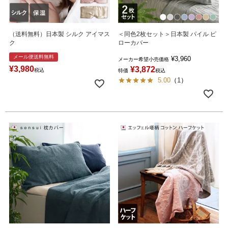
（送料無料）日本製 シルク アイマス
＜同色2枚セット＞日本製 パイル ピ
ク
ローカバー
メール便送料無料
¥
3,960
メーカー希望小売価格
¥
3,980
¥
3,872
税込
特価
税込
5.00
（
1
）