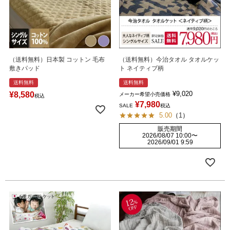
（送料無料）日本製 コットン 毛布
（送料無料）今治タオル タオルケッ
敷きパッド
ト ネイティブ柄
送料無料
送料無料
¥
9,020
¥
8,580
メーカー希望小売価格
税込
¥
7,980
SALE
税込
5.00
（
1
）
販売期間
2026/08/07 10:00
〜
2026/09/01 9:59