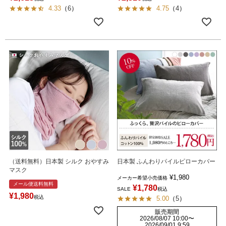
4.33
（
6
）
4.75
（
4
）
（送料無料）日本製 シルク おやすみ
日本製 ふんわりパイルピローカバー
マスク
¥
1,980
メーカー希望小売価格
メール便送料無料
¥
1,780
SALE
税込
¥
1,980
税込
5.00
（
5
）
販売期間
2026/08/07 10:00
〜
2026/09/01 9:59