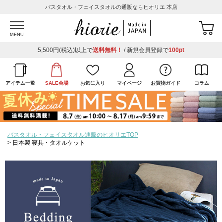
バスタオル・フェイスタオルの通販ならヒオリエ 本店
MENU
5,500円(税込)以上で
送料無料！
/ 新規会員登録で
100pt
アイテム一覧
SALE会場
お気に入り
マイページ
お買物ガイド
コラム
バスタオル・フェイスタオル通販のヒオリエTOP
日本製 寝具・タオルケット