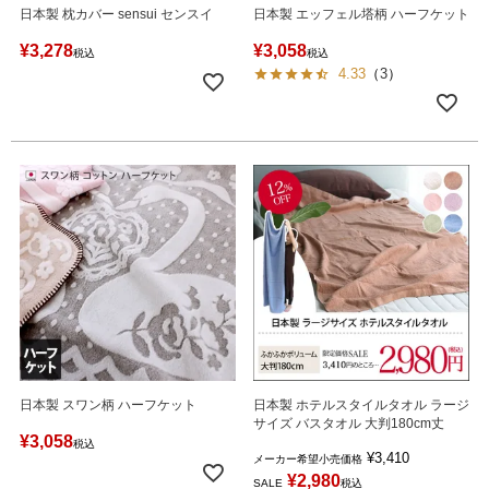
日本製 枕カバー sensui センスイ
日本製 エッフェル塔柄 ハーフケット
¥
3,278
¥
3,058
税込
税込
4.33
（
3
）
日本製 スワン柄 ハーフケット
日本製 ホテルスタイルタオル ラージ
サイズ バスタオル 大判180cm丈
¥
3,058
税込
¥
3,410
メーカー希望小売価格
¥
2,980
SALE
税込