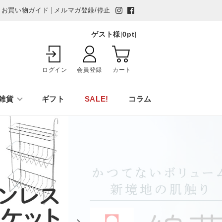
お買い物ガイド
メルマガ登録/停止
ゲスト様
[
0
pt
]
ログイン
会員登録
カート
雑貨
ギフト
SALE!
コラム