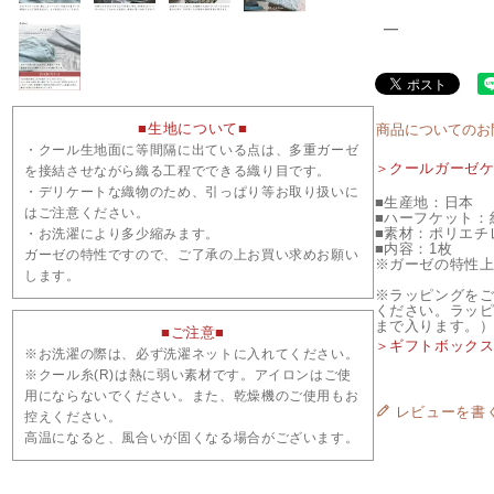
―
■生地について■
商品についてのお
・クール生地面に等間隔に出ている点は、多重ガーゼ
＞クールガーゼ
を接結させながら織る工程でできる織り目です。
・デリケートな織物のため、引っぱり等お取り扱いに
■生産地：日本
はご注意ください。
■ハーフケット：約1
■素材：ポリエチレ
・お洗濯により多少縮みます。
■内容：1枚
ガーゼの特性ですので、ご了承の上お買い求めお願い
※ガーゼの特性
します。
※ラッピングを
ください。ラッピ
まで入ります。
■ご注意■
＞ギフトボック
※お洗濯の際は、必ず洗濯ネットに入れてください。
※クール糸(R)は熱に弱い素材です。アイロンはご使
用にならないでください。また、乾燥機のご使用もお
レビューを書
控えください。
高温になると、風合いが固くなる場合がございます。