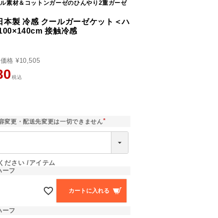
ール素材＆コットンガーゼのひんやり2重ガーゼ
日本製 冷感 クールガーゼケット＜ハ
00×140cm 接触冷感
売価格
¥
10,505
80
税込
]
容変更・配送先変更は一切できません
(
必
須
)
ください
アイテム
ハーフ
カートに入れる
ハーフ