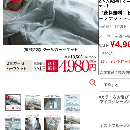
冷たさ約3倍！ク
ケット
（送料無料）
ーフケット＞ 1
商品番号
JCGhk
メーカー希望小
¥
4,9
SALE
送料込
[
50
ポイント進呈 
ご注文完了後の内
■カラーをお選び
アイスグレー／
―
ミストブルー／