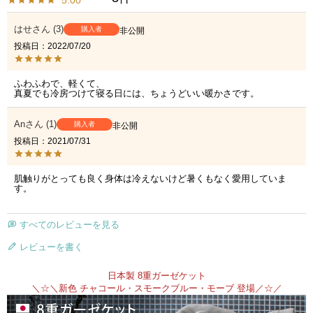
5.00
はせ
3
購入者
非公開
投稿日
2022/07/20
ふわふわで、軽くて、

真夏でも冷房つけて寝る日には、ちょうどいい暖かさです。
An
1
購入者
非公開
投稿日
2021/07/31
肌触りがとっても良く身体は冷えないけど暑くもなく愛用していま
す。
すべてのレビューを見る
レビューを書く
日本製 8重ガーゼケット
＼☆＼新色 チャコール・スモークブルー・モーブ 登場／☆／