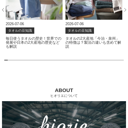
2026-07-06
2026-06-24
2
タオルの豆知識
タオルの豆知識
の
タオルの2大産地「今治・泉州」
タオルはどう作られる？使い心地
の特徴は？製法の違いも含めて解
を左右する製造工程を解説
説
ABOUT
ヒオリエについて