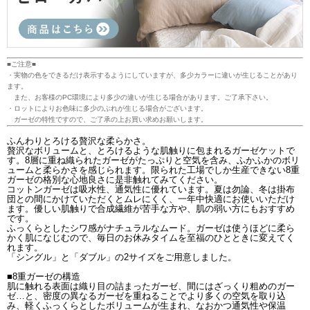
■ご注意■
・実物の色をできるだけ表示するようにしていますが、多少カラーに違いが生じることがあり
ます。
また、お客様のPC環境により多少の違いが生じる場合があります。ご了承下さい。
・ロットによりお色味に多少のぶれが生じる場合がございます。
ガーゼの特性ですので、ご了承の上お買い求めお願いします。
ふんわりとろける贅沢な柔らかさ。
贅沢なボリュームと、とろけるような肌触りに包まれるガーゼケットで
す。8層に重ね織られたガーゼがたっぷりと空気を含み、ふかふかのボリ
ュームと柔らかさを感じられます。限られた工場でしか生産できない8重
ガーゼの格別な心地良さに是非触れてみてください。
コットンガーゼは吸水性、通気性に優れています。夏は勿論、冬は掛布
団との間にかけていただくとムレにくく、一年中快適にお使いいただけ
ます。優しい肌触りで合成繊維が苦手な方や、肌の弱い方にもおすすめ
です。
ふっくらとしたシワ感がナチュラルなムード。ガーゼは使うほどに柔ら
かく肌になじむので、毎日のお休みタイムを至福のひとときに変えてく
れます。
「シングル」と「ダブル」の2サイズをご用意しました。
■8重ガーゼの構造
肌に触れる表面は織り目の詰まったガーゼ、間にはざっくり粗めのガー
ゼ…と、密度の異なるガーゼを重ねることでより多くの空気を取り込
み、軽くふっくらとしたボリュームが生まれ、なおかつ通気性や保温