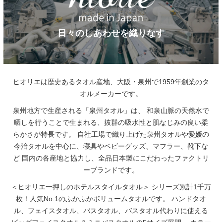
日々のしあわせを織りなす
ヒオリエは歴史あるタオル産地、大阪・泉州で1959年創業のタ
オルメーカーです。
泉州地方で生産される「泉州タオル」は、
和泉山脈の天然水で
晒しを行うことで生まれる、抜群の吸水性と肌なじみの良い柔
らかさが特長です。
自社工場で織り上げた泉州タオルや愛媛の
今治タオルを中心に、寝具やベビーグッズ、マフラー、靴下な
ど
国内の各産地と協力し、全品日本製にこだわったファクトリ
ーブランドです。
＜ヒオリエ一押しのホテルスタイルタオル＞
シリーズ累計1千万
枚！人気No.1のふかふかボリュームタオルです。
ハンドタオ
ル、フェイスタオル、バスタオル、バスタオル代わりに使える