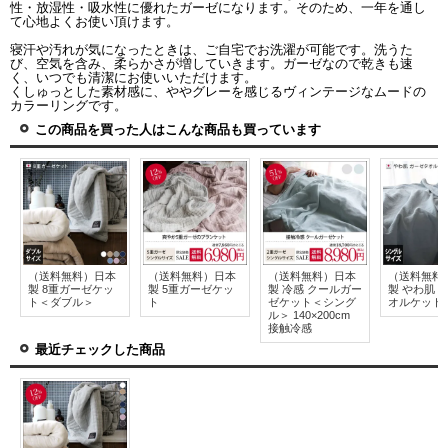
性・放湿性・吸水性に優れたガーゼになります。そのため、一年を通し
て心地よくお使い頂けます。
寝汗や汚れが気になったときは、ご自宅でお洗濯が可能です。洗うた
び、空気を含み、柔らかさが増していきます。ガーゼなので乾きも速
く、いつでも清潔にお使いいただけます。
くしゅっとした素材感に、ややグレーを感じるヴィンテージなムードの
カラーリングです。
この商品を買った人はこんな商品も買っています
（送料無料）日本
（送料無料）日本
（送料無料）日本
（送料無料
製 8重ガーゼケッ
製 5重ガーゼケッ
製 冷感 クールガー
製 やわ肌 
ト＜ダブル＞
ト
ゼケット＜シング
オルケット
ル＞ 140×200cm
接触冷感
最近チェックした商品