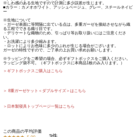
※しわ感のある生地ですので計測に多少誤差が生じます。
■カラー：カメオホワイト、アッシュベージュ、グレー、スチールネイビ
ー
※生地について
・ガーゼ表面に等間隔に出ている点は、多重ガーゼを接結させながら織
る工程でできる織り目です。
・デリケートな織物のため、引っぱり等お取り扱いにはご注意くださ
い。
・お洗濯により多少縮みます。
・ロットによりお色味に多少のぶれが生じる場合がございます。
ガーゼの特性ですので、ご了承の上お買い求めお願いします。
※ラッピングをご希望の場合、必ずギフトボックスをご購入ください。
ラッピング袋不可。（ギフトボックスに本商品1枚のみ入ります。）
＞ギフトボックスご購入はこちら
＞ 8重ガーゼケット＜ダブルサイズ＞はこちら
＞日本製寝具トップページ一覧はこちら
3