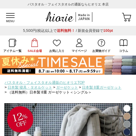
バスタオル・フェイスタオルの通販ならヒオリエ 本店
MENU
5,500円(税込)以上で
送料無料！
/ 新規会員登録で
100pt
アイテム一覧
SALE会場
お気に入り
マイページ
お買物ガイド
コラム
バスタオル・フェイスタオル通販のヒオリエTOP
日本製 寝具・タオルケット
ガーゼケット
日本製 8重ガーゼケット
（送料無料）日本製 8重 ガーゼケット＜シングル＞