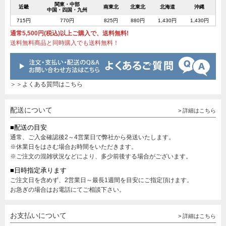
関東・中部
近畿
南東北
北東北
北海道
沖縄
中国・四国・九州
715円
770円
825円
880円
1,430円
1,430円
通常5,500円(税込)以上ご購入で、送料無料!
送料無料商品と同時購入でも送料無料！
＞＞よくある質問はこちら
配送について
> 詳細はこちら
■配送の目安
通常、ご入金確認後2～4営業日で弊社から発送いたします。
※休業日をはさむ場合お時間をいただきます。
※ご注文の混雑状況などにより、多少前後する場合がございます。
■日時指定承ります
ご注文日を含めず、2営業日～最長1週間を目安にご指定頂けます。
お急ぎの場合はお電話にてご相談下さい。
お支払いについて
> 詳細はこちら