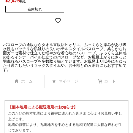
¥
2,475
税込
在庫切れ
バスローブの通販ならタオル直販店ヒオリエ。ふっくらと厚みがあり吸
水性もバッチリな肌触りの良いホテルスタイルバスローブ、柔らかな片
面ガーゼ素材で仕立てた軽やかな着心地のバスローブ、ふっくら立体感
のあるインナーパイル仕立てのバスローブなど、お風呂上がりにさっと
羽織れるバスローブを多数取り揃えています。お風呂上り以外にもゆっ
たり過ごしたいリラックスタイムや、お子様との入浴時にもおすすめで
す。
ホーム
マイページ
カート
【熊本地震による配送遅延のお知らせ】
このたびの熊本地震により被害に遭われた皆さまに心よりお見舞い申し
上げます。
地震の影響により、九州地方を中心とする地域で配送に大幅な遅れが生
じております。