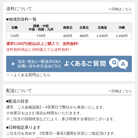
送料について
> 詳細はこちら
■地域別送料一覧
関東・中部
近畿
南東北
北東北
北海道
沖縄
中国・四国・九州
715円
770円
825円
880円
1,430円
1,430円
通常5,500円(税込)以上ご購入で、送料無料!
送料無料商品と同時購入でも送料無料！
＞＞よくある質問はこちら
配送について
> 詳細はこちら
■配送の目安
通常、ご入金確認後2～4営業日で弊社から発送いたします。
※休業日をはさむ場合お時間をいただきます。
※ご注文の混雑状況などにより、多少前後する場合がございます。
■日時指定承ります
ご注文日を含めず、2営業日～最長1週間を目安にご指定頂けます。