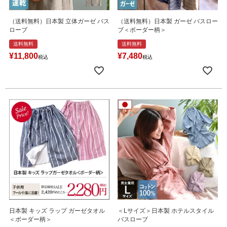
（送料無料）日本製 立体ガーゼ バス
（送料無料）日本製 ガーゼ バスロー
ローブ
ブ＜ボーダー柄＞
送料無料
送料無料
¥
11,800
¥
7,480
税込
税込
日本製 キッズ ラップ ガーゼタオル
＜Lサイズ＞日本製 ホテルスタイル
＜ボーダー柄＞
バスローブ