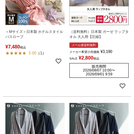
＜Mサイズ＞日本製 ホテルスタイル
（送料無料）日本製 ガーゼ ラップタ
バスローブ
オル 大人用【圧縮】
メール便送料無料
¥
7,480
税込
¥
3,190
メーカー希望小売価格
5.00
（
1
）
¥
2,800
SALE
税込
販売期間
2026/08/07 10:00
〜
2026/09/01 9:59