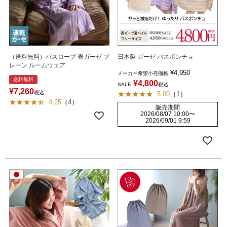
（送料無料）バスローブ 表ガーゼ プ
日本製 ガーゼ バスポンチョ
レーン ルームウェア
¥
4,950
メーカー希望小売価格
送料無料
¥
4,800
SALE
税込
¥
7,260
税込
5.00
（
1
）
4.25
（
4
）
販売期間
2026/08/07 10:00
〜
2026/09/01 9:59