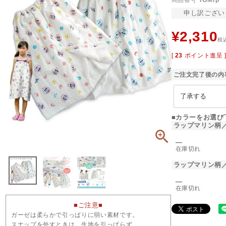
商品番号
TGMrp
申し訳ござい
¥
2,310
税
[
23
ポイント進呈 
ご注文完了後の内
■カラーをお選び
ラップマリン柄
―
在庫切れ
ラップマリン柄
―
在庫切れ
■ご注意■
ガーゼは柔らかで引っぱりに弱い素材です。
スナップを外すときは、生地を引っぱらず、