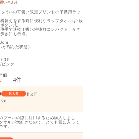
問い合わせ
いっぱいの可愛い限定プリントの子供用ラッ
着替えをする時に便利なラップタオルは2段
プボタン式。
の薄手で速乾！吸水性抜群コンパクト！かさ
ち歩きにも最適。
0cm
ゴムが縮んだ状態）
100％
/ピンク
4
5
購入者
非公開
/26
のプールの際に利用するため購入しまし
タオルが大好きなので、とても気に入って
です。