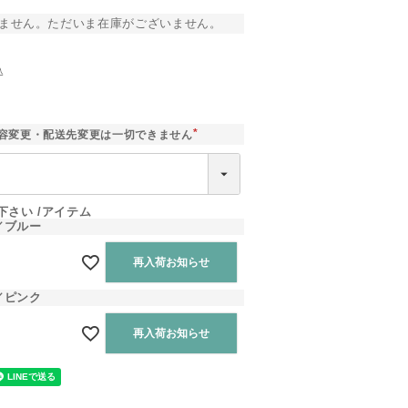
ません。ただいま在庫がございません。
込
]
容変更・配送先変更は一切できません
(
必
須
)
下さい
アイテム
／ブルー
再入荷お知らせ
／ピンク
再入荷お知らせ