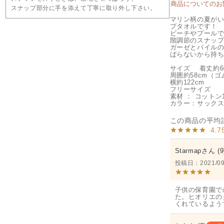
商品についてのお
スナップ部分に手を添えて丁寧に取り外し下さい。
マリン柄の夏が
プタオルです！
ビーチやプールで
階調節のスナッ
ガーゼとパイル
ばらないから持
サイズ 着丈約6
周囲約58cm（
横約122cm
フリーサイズ
素材 ： コットン
カラー：サックス
4.7
Starmap
9
投稿日
2021/09
子供の保育園で
た。ヒオリエの
くれているよう