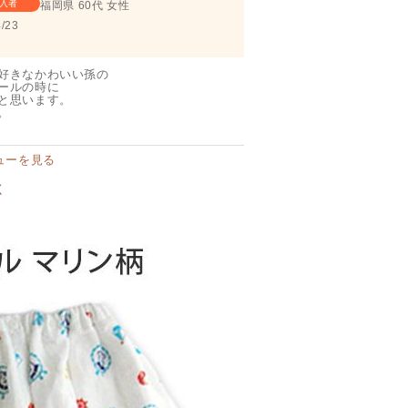
入者
福岡県
60代
女性
/23
好きなかわいい孫の

ールの時に

と思います。

。
ューを見る
く