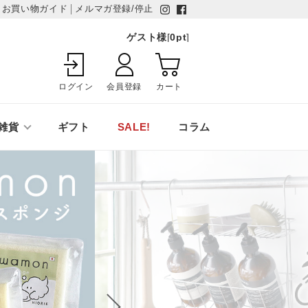
お買い物ガイド
メルマガ登録/停止
ゲスト様
[
0
pt
]
ログイン
会員登録
カート
雑貨
ギフト
SALE!
コラム