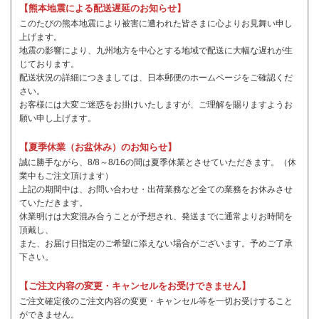
【熊本地震による配送遅延のお知らせ】
このたびの熊本地震により被害に遭われた皆さまに心よりお見舞い申し
上げます。
地震の影響により、九州地方を中心とする地域で配送に大幅な遅れが生
じております。
配送状況の詳細につきましては、日本郵便のホームページをご確認くだ
さい。
お客様には大変ご迷惑をお掛けいたしますが、ご理解を賜りますようお
願い申し上げます。
【夏季休業（お盆休み）のお知らせ】
誠に勝手ながら、8/8～8/16の間は夏季休業とさせていただきます。（休
業中もご注文頂けます）
上記の期間中は、お問い合わせ・出荷業務など全ての業務をお休みさせ
ていただきます。
休業明けは大変混み合うことが予想され、発送までに通常よりお時間を
頂戴し、
また、お届け日指定のご希望に添えない場合がございます。予めご了承
下さい。
【ご注文内容の変更・キャンセルをお受けできません】
ご注文確定後のご注文内容の変更・キャンセル等を一切お受けすること
ができません。