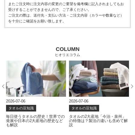
またご注文時に注文内容の変更のご要望を備考欄に記入されましてもお
受けすることができませんので、ご了承ください。
ご注文の際は、送付先・支払い方法・ご注文内容（カラーや数量など）
を十分にご確認をお願い致します。
COLUMN
ヒオリエコラム
2026-07-06
2026-07-06
2
タオルの豆知識
タオルの豆知識
な
毎日使うタオルの歴史！世界での
タオルの2大産地「今治・泉州」
発展や日本の2大産地の歴史など
の特徴は？製法の違いも含めて解
も解説
説