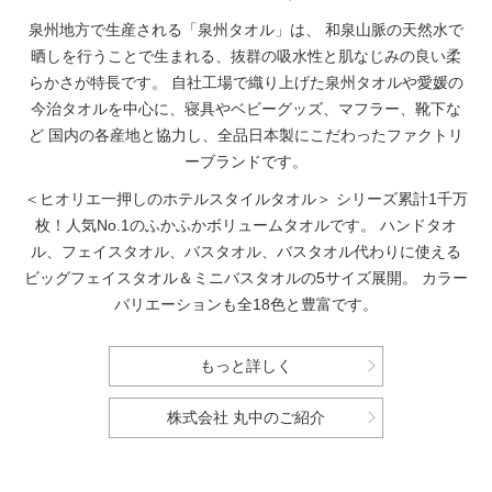
泉州地方で生産される「泉州タオル」は、
和泉山脈の天然水で
晒しを行うことで生まれる、抜群の吸水性と肌なじみの良い柔
らかさが特長です。
自社工場で織り上げた泉州タオルや愛媛の
今治タオルを中心に、寝具やベビーグッズ、マフラー、靴下な
ど
国内の各産地と協力し、全品日本製にこだわったファクトリ
ーブランドです。
＜ヒオリエ一押しのホテルスタイルタオル＞
シリーズ累計1千万
枚！人気No.1のふかふかボリュームタオルです。
ハンドタオ
ル、フェイスタオル、バスタオル、バスタオル代わりに使える
ビッグフェイスタオル＆ミニバスタオルの5サイズ展開。
カラー
バリエーションも全18色と豊富です。
もっと詳しく
株式会社 丸中のご紹介