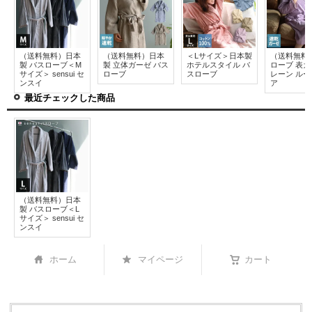
（送料無料）日本
（送料無料）日本
＜Lサイズ＞日本製
（送料無料
製 バスローブ＜M
製 立体ガーゼ バス
ホテルスタイル バ
ローブ 表ガ
サイズ＞ sensui セ
ローブ
スローブ
レーン ル
ンスイ
ア
最近チェックした商品
（送料無料）日本
製 バスローブ＜L
サイズ＞ sensui セ
ンスイ
ホーム
マイページ
カート