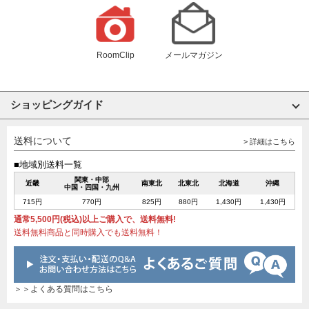
RoomClip
メールマガジン
ショッピングガイド
送料について
> 詳細はこちら
■地域別送料一覧
関東・中部
近畿
南東北
北東北
北海道
沖縄
中国・四国・九州
715円
770円
825円
880円
1,430円
1,430円
通常5,500円(税込)以上ご購入で、送料無料!
送料無料商品と同時購入でも送料無料！
＞＞よくある質問はこちら