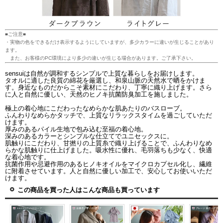
■ご注意■
・実物の色をできるだけ表示するようにしていますが、多少カラーに違いが生じることがあり
ます。
また、お客様のPC環境により多少の違いが生じる場合があります。ご了承下さい。
sensuiは自然が調和するシンプルで上質な暮らしをお届けします。
タオルに適した良質の綿花を厳選し、和泉山脈の天然水で晒をかけま
す。身近なものだからこそ素材にこだわり、丁寧に織り上げます。さら
に人と自然に優しい、天然のヒノキ抗菌防臭加工を施しました。
極上の着心地にこだわったなめらかな肌あたりのバスローブ。
ふんわりなめらかタッチで、上質なリラックスタイムを過ごしていただ
けます。
厚みのあるパイル生地で包み込む至福の着心地。
深みのあるカラーとシンプルな仕立てでユニセックスに。
肌触りにこだわり、甘撚りの上質糸で織り上げることで、ふんわりなめ
らかな肌触りに仕上げました。吸水性に優れ、毛羽落ちも少なく、快適
な着心地です。
抗菌作用や忌避作用のあるヒノキオイルをマイクロカプセル化し、繊維
に附着させています。人と自然に優しい加工で、安心してお使いいただ
けます。
この商品を買った人はこんな商品も買っています