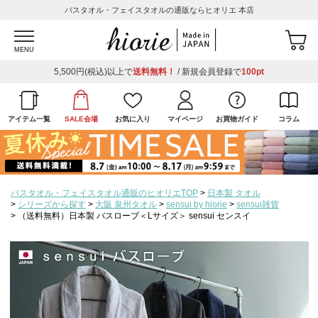
バスタオル・フェイスタオルの通販ならヒオリエ 本店
MENU
5,500円(税込)以上で
送料無料！
/ 新規会員登録で
100pt
アイテム一覧
SALE会場
お気に入り
マイページ
お買物ガイド
コラム
バスタオル・フェイスタオル通販のヒオリエTOP
日本製 タオル
シリーズから探す
大阪 泉州タオル
sensui by hiorie
sensui雑貨
（送料無料）日本製 バスローブ＜Lサイズ＞ sensui センスイ