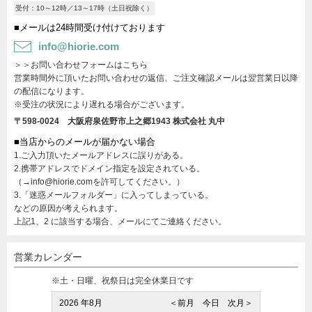
受付：10～12時／13～17時（土日祝除く）
■メールは24時間受け付けております
info@hiorie.com
＞＞お問い合わせフォームはこちら
営業時間外に頂いたお問い合わせの返信、ご注文確認メールは翌営業日以降
の配信になります。
※受注の状況により遅れる場合がございます。
〒598-0024 大阪府泉佐野市上之郷1943
株式会社 丸中
■当店からのメールが届かない場合
1.ご入力頂いたメールアドレスに誤りがある。
2.携帯アドレスでドメイン指定を設定されている。
（→info@hiorie.comを許可してください。）
3.「迷惑メールフォルダー」に入ってしまっている。
などの原因が考えられます。
上記1、2 に該当する場合、メールにてご連絡ください。
営業カレンダー
※土・日曜、祝祭日は完全休業日です
2026 年8月
＜前月
今日
次月＞