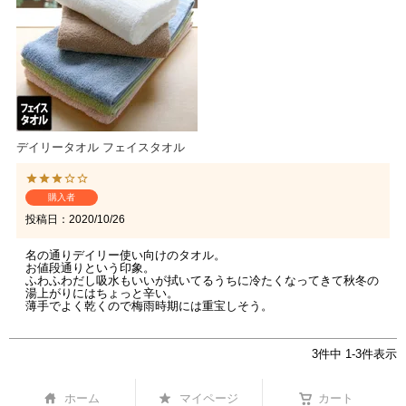
デイリータオル フェイスタオル
購入者
投稿日
2020/10/26
名の通りデイリー使い向けのタオル。

お値段通りという印象。

ふわふわだし吸水もいいが拭いてるうちに冷たくなってきて秋冬の
湯上がりにはちょっと辛い。

薄手でよく乾くので梅雨時期には重宝しそう。
3
件中
1
-
3
件表示
ホーム
マイページ
カート