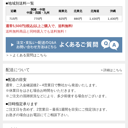
■地域別送料一覧
関東・中部
近畿
南東北
北東北
北海道
沖縄
中国・四国・九州
715円
770円
825円
880円
1,430円
1,430円
通常5,500円(税込)以上ご購入で、送料無料!
送料無料商品と同時購入でも送料無料！
＞＞よくある質問はこちら
配送について
> 詳細はこちら
■配送の目安
通常、ご入金確認後2～4営業日で弊社から発送いたします。
※休業日をはさむ場合お時間をいただきます。
※ご注文の混雑状況などにより、多少前後する場合がございます。
■日時指定承ります
ご注文日を含めず、2営業日～最長1週間を目安にご指定頂けます。
お急ぎの場合はお電話にてご相談下さい。