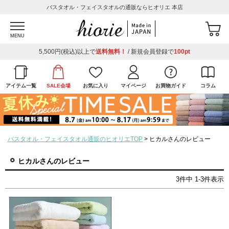
バスタオル・フェイスタオルの通販ならヒオリエ 本店
MENU
5,500円(税込)以上で
送料無料！
/ 新規会員登録で
100pt
アイテム一覧
SALE会場
お気に入り
マイページ
お買物ガイド
コラム
バスタオル・フェイスタオル通販のヒオリエTOP
ヒカルさんのレビュー
ヒカルさんのレビュー
3
件中
1
-
3
件表示