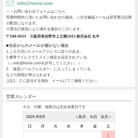
info@hiorie.com
＞＞お問い合わせフォームはこちら
営業時間外に頂いたお問い合わせの返信、ご注文確認メールは翌営業日以降
の配信になります。
※受注の状況により遅れる場合がございます。
〒598-0024 大阪府泉佐野市上之郷1943
株式会社 丸中
■当店からのメールが届かない場合
1.ご入力頂いたメールアドレスに誤りがある。
2.携帯アドレスでドメイン指定を設定されている。
（→info@hiorie.comを許可してください。）
3.「迷惑メールフォルダー」に入ってしまっている。
などの原因が考えられます。
上記1、2 に該当する場合、メールにてご連絡ください。
営業カレンダー
※土・日曜、祝祭日は完全休業日です
2026 年8月
＜前月
今日
次月＞
日
月
火
水
木
金
土
1