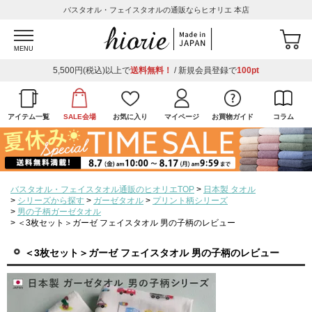
バスタオル・フェイスタオルの通販ならヒオリエ 本店
MENU
5,500円(税込)以上で
送料無料！
/ 新規会員登録で
100pt
アイテム一覧
SALE会場
お気に入り
マイページ
お買物ガイド
コラム
バスタオル・フェイスタオル通販のヒオリエTOP
日本製 タオル
シリーズから探す
ガーゼタオル
プリント柄シリーズ
男の子柄ガーゼタオル
＜3枚セット＞ガーゼ フェイスタオル 男の子柄のレビュー
＜3枚セット＞ガーゼ フェイスタオル 男の子柄のレビュー