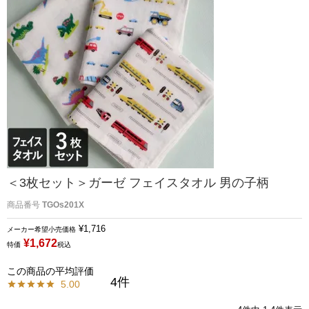
＜3枚セット＞ガーゼ フェイスタオル 男の子柄
商品番号
TGOs201X
¥
1,716
メーカー希望小売価格
¥
1,672
特価
税込
4
5.00