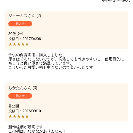
4
件中
1
-
4
件表示
ジェームス
2
購入者
30代
女性
投稿日
2017/04/06
子供の保育園用に購入しました。

厚さはそんなにないですが、洗濯しても乾きやすいし、使用目的に
ちょうど良い厚さで満足しています。

こういった可愛い柄も中々ないので良かったです！
ちかたん
3
購入者
非公開
投稿日
2016/09/10
新幹線柄が最高です！

この柄は、なかなかありません！
