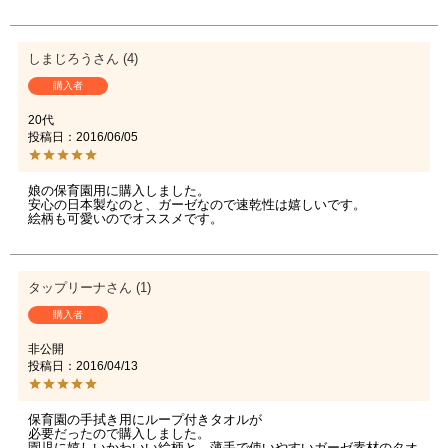
しまじろう
4
購入者
20代
投稿日
2016/06/05
娘の保育園用に購入しました。

安心の日本製なのと、ガーゼなので速乾性は嬉しいです。

絵柄も可愛いのでオススメです。
タップリーナ
1
購入者
非公開
投稿日
2016/04/13
保育園の手拭き用にループ付きタオルが

必要だったので購入しました。

園児に嬉しいかわいい絵柄と、薄手で使いやすいガーゼ素材のタオ