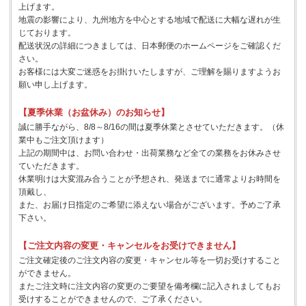
上げます。
地震の影響により、九州地方を中心とする地域で配送に大幅な遅れが生
じております。
配送状況の詳細につきましては、日本郵便のホームページをご確認くだ
さい。
お客様には大変ご迷惑をお掛けいたしますが、ご理解を賜りますようお
願い申し上げます。
【夏季休業（お盆休み）のお知らせ】
誠に勝手ながら、8/8～8/16の間は夏季休業とさせていただきます。（休
業中もご注文頂けます）
上記の期間中は、お問い合わせ・出荷業務など全ての業務をお休みさせ
ていただきます。
休業明けは大変混み合うことが予想され、発送までに通常よりお時間を
頂戴し、
また、お届け日指定のご希望に添えない場合がございます。予めご了承
下さい。
【ご注文内容の変更・キャンセルをお受けできません】
ご注文確定後のご注文内容の変更・キャンセル等を一切お受けすること
ができません。
またご注文時に注文内容の変更のご要望を備考欄に記入されましてもお
受けすることができませんので、ご了承ください。