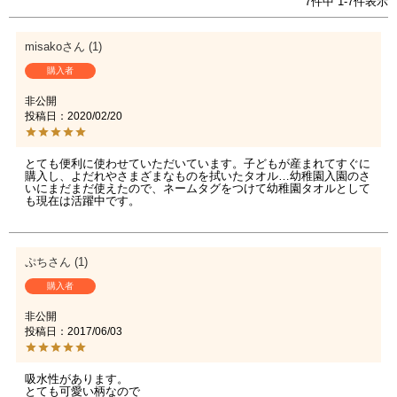
7
件中
1
-
7
件表示
misako
1
購入者
非公開
投稿日
2020/02/20
とても便利に使わせていただいています。子どもが産まれてすぐに
購入し、よだれやさまざまなものを拭いたタオル…幼稚園入園のさ
いにまだまだ使えたので、ネームタグをつけて幼稚園タオルとして
も現在は活躍中です。
ぷち
1
購入者
非公開
投稿日
2017/06/03
吸水性があります。

とても可愛い柄なので
