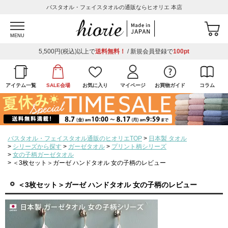
バスタオル・フェイスタオルの通販ならヒオリエ 本店
MENU
5,500円(税込)以上で
送料無料！
/ 新規会員登録で
100pt
アイテム一覧
SALE会場
お気に入り
マイページ
お買物ガイド
コラム
バスタオル・フェイスタオル通販のヒオリエTOP
日本製 タオル
シリーズから探す
ガーゼタオル
プリント柄シリーズ
女の子柄ガーゼタオル
＜3枚セット＞ガーゼ ハンドタオル 女の子柄のレビュー
＜3枚セット＞ガーゼ ハンドタオル 女の子柄のレビュー