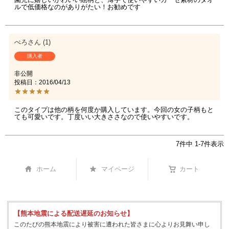
ルで低価格なのがありがたい！お勧めです
ぺろ
1
購入者
非公開
投稿日
2016/04/13
このタイプは他の柄を何度か購入しています。今回の女の子柄もと
ても可愛いです。丁度いい大きささなので使いやすいです。
7
件中
1
-
7
件表示
ホーム
マイページ
カート
【熊本地震による配送遅延のお知らせ】
このたびの熊本地震により被害に遭われた皆さまに心よりお見舞い申し