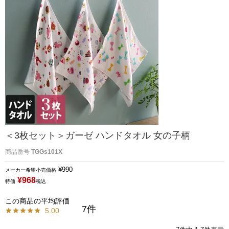
＜3枚セット＞ガーゼ ハンドタオル 女の子柄
商品番号
TGGs101X
¥
990
メーカー希望小売価格
¥
968
特価
税込
7
5.00