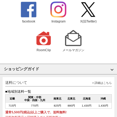
facebook
Instagram
X(旧Twitter)
RoomClip
メールマガジン
ショッピングガイド
送料について
> 詳細はこちら
■地域別送料一覧
関東・中部
近畿
南東北
北東北
北海道
沖縄
中国・四国・九州
715円
770円
825円
880円
1,430円
1,430円
通常5,500円(税込)以上ご購入で、送料無料!