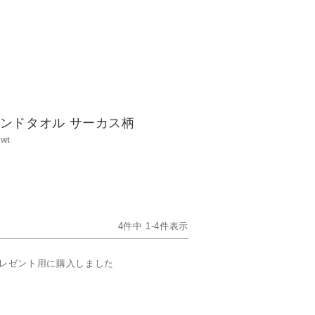
ハンドタオル サーカス柄
wt
4
件中
1
-
4
件表示
レゼント用に購入しました


