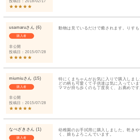
投稿日
2018/02/17
usamaru
6
動物は見ているだけで癒されます。りすも
購入者
非公開
投稿日
2015/07/28
miumiu
15
特にくまちゃんがお気に入りで購入しました
どの柄も可愛くて子供達は気に入っています
購入者
ママが持ち歩くのも丁度良く、お薦めです
非公開
投稿日
2015/07/28
なべざき
1
幼稚園のお手拭用に購入しました。乾きや
く、娘もよろこんでいます。
購入者