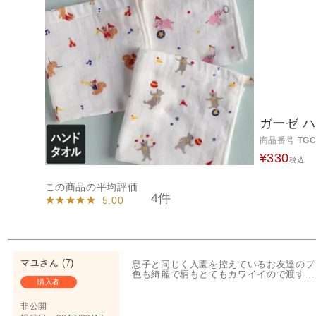
ガーゼ 
商品番号
TGC
¥
330
税込
4
5.00
マユ
7
息子と同じく入園を控えているお友達のプ
色も綺麗で柄もとてもカワイイので渡す... 
購入者
非公開