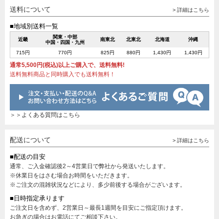
送料について
> 詳細はこちら
■地域別送料一覧
関東・中部
近畿
南東北
北東北
北海道
沖縄
中国・四国・九州
715円
770円
825円
880円
1,430円
1,430円
通常5,500円(税込)以上ご購入で、送料無料!
送料無料商品と同時購入でも送料無料！
＞＞よくある質問はこちら
配送について
> 詳細はこちら
■配送の目安
通常、ご入金確認後2～4営業日で弊社から発送いたします。
※休業日をはさむ場合お時間をいただきます。
※ご注文の混雑状況などにより、多少前後する場合がございます。
■日時指定承ります
ご注文日を含めず、2営業日～最長1週間を目安にご指定頂けます。
お急ぎの場合はお電話にてご相談下さい。