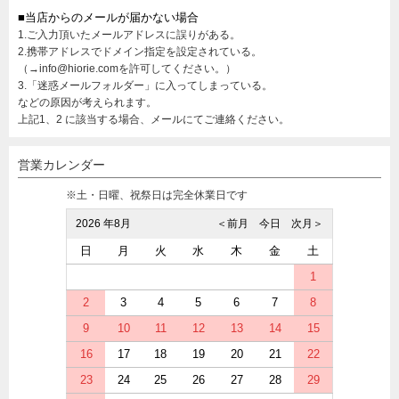
■当店からのメールが届かない場合
1.ご入力頂いたメールアドレスに誤りがある。
2.携帯アドレスでドメイン指定を設定されている。
（→info@hiorie.comを許可してください。）
3.「迷惑メールフォルダー」に入ってしまっている。
などの原因が考えられます。
上記1、2 に該当する場合、メールにてご連絡ください。
営業カレンダー
※土・日曜、祝祭日は完全休業日です
2026 年8月
＜前月
今日
次月＞
日
月
火
水
木
金
土
1
2
3
4
5
6
7
8
9
10
11
12
13
14
15
16
17
18
19
20
21
22
23
24
25
26
27
28
29