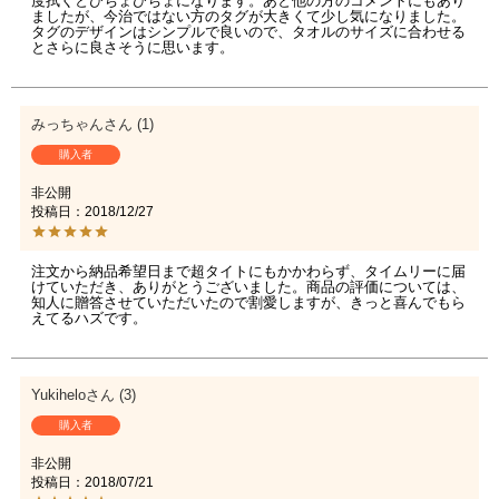
度拭くとびちょびちょになります。あと他の方のコメントにもあり
ましたが、今治ではない方のタグが大きくて少し気になりました。
タグのデザインはシンプルで良いので、タオルのサイズに合わせる
とさらに良さそうに思います。
みっちゃん
1
購入者
非公開
投稿日
2018/12/27
注文から納品希望日まで超タイトにもかかわらず、タイムリーに届
けていただき、ありがとうございました。商品の評価については、
知人に贈答させていただいたので割愛しますが、きっと喜んでもら
えてるハズです。
Yukihelo
3
購入者
非公開
投稿日
2018/07/21