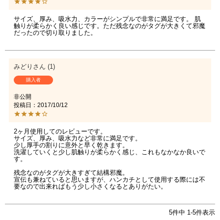
サイズ、厚み、吸水力、カラーがシンプルで非常に満足です。 肌
触りが柔らかく良い感じです。ただ残念なのがタグが大きくて邪魔
だったので切り取りました。
みどり
1
購入者
非公開
投稿日
2017/10/12
2ヶ月使用してのレビューです。

サイズ、厚み、吸水力など非常に満足です。

少し厚手の割りに意外と早く乾きます。

洗濯していくと少し肌触りが柔らかく感じ、これもなかなか良いで
す。

残念なのがタグが大きすぎて結構邪魔。

宣伝も兼ねていると思いますが、ハンカチとして使用する際には不
要なので出来ればもう少し小さくなるとありがたい。
5
件中
1
-
5
件表示