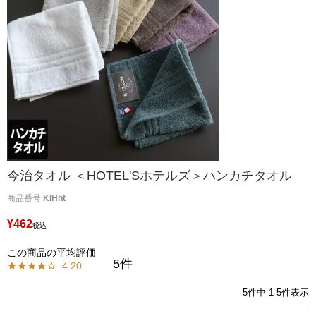
今治タオル ＜HOTEL'Sホテルズ＞ハンカチタオル
商品番号
KIHht
¥
462
税込
5
4.20
5
件中
1
-
5
件表示