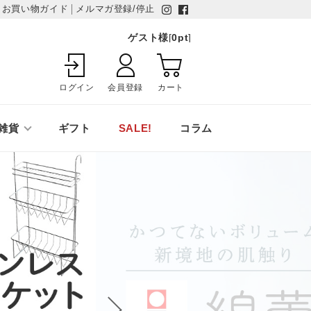
お買い物ガイド
メルマガ登録/停止
ゲスト様
[
0
pt
]
ログイン
会員登録
カート
雑貨
ギフト
SALE!
コラム