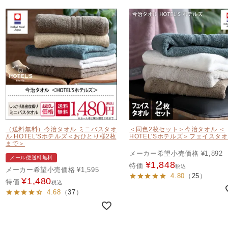
（送料無料）今治タオル ミニバスタオ
＜同色2枚セット＞今治タオル ＜
ル HOTEL'Sホテルズ＜おひとり様2枚
HOTEL'Sホテルズ＞フェイスタ
まで＞
メーカー希望小売価格
¥
1,892
メール便送料無料
¥
1,848
特価
税込
メーカー希望小売価格
¥
1,595
4.80
（
25
）
¥
1,480
特価
税込
4.68
（
37
）