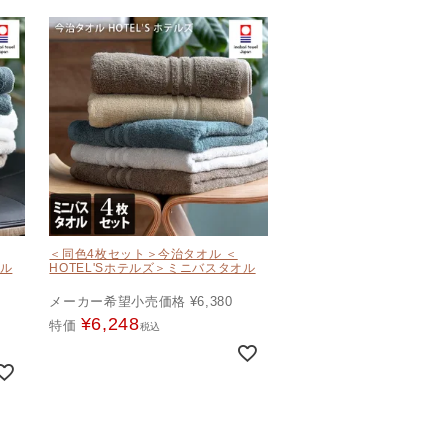
＜同色4枚セット＞今治タオル ＜
オル
HOTEL'Sホテルズ＞ミニバスタオル
メーカー希望小売価格
¥
6,380
¥
6,248
特価
税込