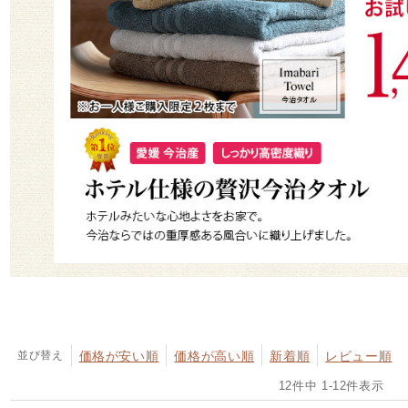
並び替え
価格が安い順
価格が高い順
新着順
レビュー順
12
件中
1
-
12
件表示