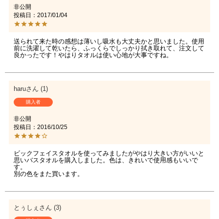
非公開
投稿日
2017/01/04
送られて来た時の感想は薄いし吸水も大丈夫かと思いました。使用
前に洗濯して乾いたら、ふっくらでしっかり拭き取れて、注文して
良かったです！やはりタオルは使い心地が大事ですね。
haru
1
購入者
非公開
投稿日
2016/10/25
ビックフェイスタオルを使ってみましたがやはり大きい方がいいと
思いバスタオルを購入しました。色は、きれいで使用感もいいで
す。

別の色をまた買います。
とぅしぇ
3