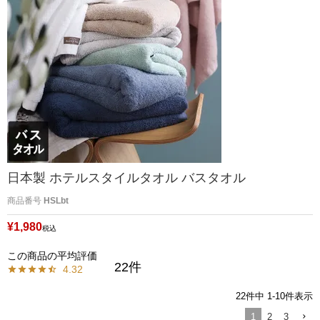
日本製 ホテルスタイルタオル バスタオル
商品番号
HSLbt
¥
1,980
税込
22
4.32
22
件中
1
-
10
件表示
1
2
3