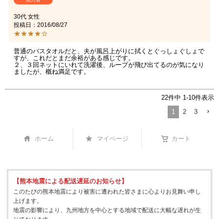
30代
女性
投稿日
2016/08/27
普通のバスタオルだと、夫が風呂上がりに拭くとぐっしょぐしょで
すが、これだとまだ余裕がある感じです。

２、３回ネットにいれて洗濯後、ループが飛び出てるのが気になり
ましたが、概ね満足です。
22
件中
1
-
10
件表示
1
2
3
ホーム
マイページ
カート
【熊本地震による配送遅延のお知らせ】
このたびの熊本地震により被害に遭われた皆さまに心よりお見舞い申し
上げます。
地震の影響により、九州地方を中心とする地域で配送に大幅な遅れが生