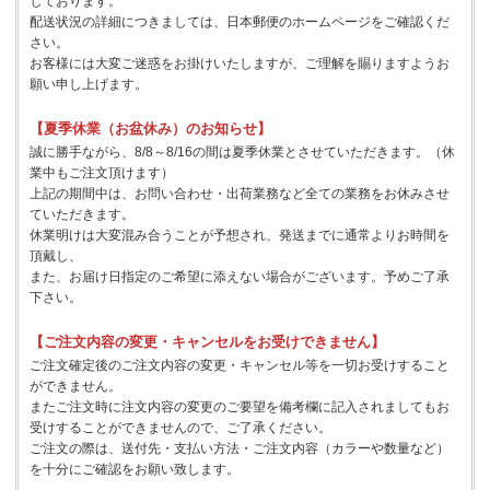
じております。
配送状況の詳細につきましては、日本郵便のホームページをご確認くだ
さい。
お客様には大変ご迷惑をお掛けいたしますが、ご理解を賜りますようお
願い申し上げます。
【夏季休業（お盆休み）のお知らせ】
誠に勝手ながら、8/8～8/16の間は夏季休業とさせていただきます。（休
業中もご注文頂けます）
上記の期間中は、お問い合わせ・出荷業務など全ての業務をお休みさせ
ていただきます。
休業明けは大変混み合うことが予想され、発送までに通常よりお時間を
頂戴し、
また、お届け日指定のご希望に添えない場合がございます。予めご了承
下さい。
【ご注文内容の変更・キャンセルをお受けできません】
ご注文確定後のご注文内容の変更・キャンセル等を一切お受けすること
ができません。
またご注文時に注文内容の変更のご要望を備考欄に記入されましてもお
受けすることができませんので、ご了承ください。
ご注文の際は、送付先・支払い方法・ご注文内容（カラーや数量など）
を十分にご確認をお願い致します。