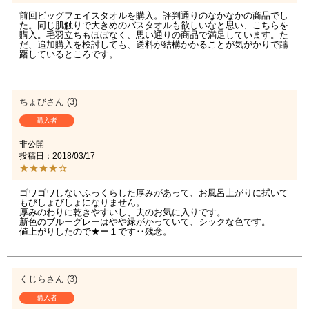
前回ビッグフェイスタオルを購入。評判通りのなかなかの商品でし
た。同じ肌触りで大きめのバスタオルも欲しいなと思い、こちらを
購入。毛羽立ちもほぼなく、思い通りの商品で満足しています。た
だ、追加購入を検討しても、送料が結構かかることが気がかりで躊
躇しているところです。
ちょび
3
購入者
非公開
投稿日
2018/03/17
ゴワゴワしないふっくらした厚みがあって、お風呂上がりに拭いて
もびしょびしょになりません。

厚みのわりに乾きやすいし、夫のお気に入りです。

新色のブルーグレーはやや緑がかっていて、シックな色です。

値上がりしたので★ー１です‥残念。
くじら
3
購入者