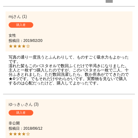
mj
1
購入者
女性
投稿日
2019/02/20
写真の通り一度洗うとふんわりして、ものすごく吸水力もよかった
です。

濡れた髪もこのバスタオルで数回ふくだけで半渇きになりました。
主人と一枚ずつ購入したのですが、このバスタオル一枚で二人、十
分ふきとれました。ただ数回洗濯したら、数か所糸がでてきたので
★4つです。でもそれだけやわらかいです。実際物を見ないで購入
するのは心配だったけど、購入してよかったです。
ゆっきぃ
3
購入者
非公開
投稿日
2018/06/12