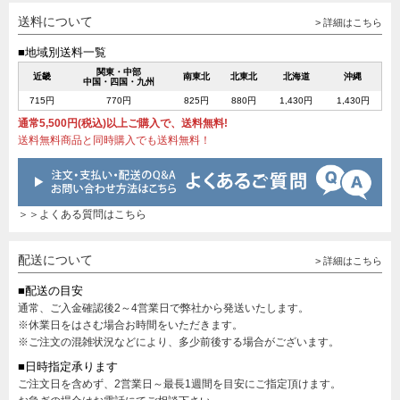
送料について
> 詳細はこちら
■地域別送料一覧
関東・中部
近畿
南東北
北東北
北海道
沖縄
中国・四国・九州
715円
770円
825円
880円
1,430円
1,430円
通常5,500円(税込)以上ご購入で、送料無料!
送料無料商品と同時購入でも送料無料！
＞＞よくある質問はこちら
配送について
> 詳細はこちら
■配送の目安
通常、ご入金確認後2～4営業日で弊社から発送いたします。
※休業日をはさむ場合お時間をいただきます。
※ご注文の混雑状況などにより、多少前後する場合がございます。
■日時指定承ります
ご注文日を含めず、2営業日～最長1週間を目安にご指定頂けます。