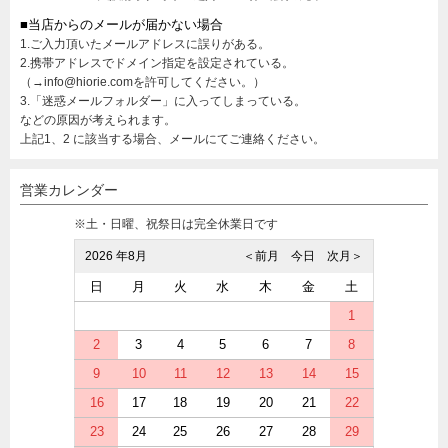
■当店からのメールが届かない場合
1.ご入力頂いたメールアドレスに誤りがある。
2.携帯アドレスでドメイン指定を設定されている。
（→info@hiorie.comを許可してください。）
3.「迷惑メールフォルダー」に入ってしまっている。
などの原因が考えられます。
上記1、2 に該当する場合、メールにてご連絡ください。
営業カレンダー
※土・日曜、祝祭日は完全休業日です
2026 年8月
＜前月
今日
次月＞
日
月
火
水
木
金
土
1
2
3
4
5
6
7
8
9
10
11
12
13
14
15
16
17
18
19
20
21
22
23
24
25
26
27
28
29