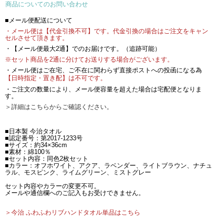
商品についてのお問い合わせ
■メール便配送について
・メール便は【代金引換不可】です。代金引換の場合はご注文をキャン
セルさせて頂きます。
・【メール便最大2通】でのお届けです。（追跡可能）
※セット商品を2通に分けてお送りする場合がございます。
・メール便はご在宅、ご不在に関わらず直接ポストへの投函になる為
【日時指定・置き配】は不可です。
・ご注文の数量により、メール便容量を超えた場合は宅配便となりま
す。
＞詳細はこちらからご確認ください。
■日本製 今治タオル
■認定番号：第2017-1233号
■サイズ：約34×36cm
■素材：綿100％
■セット内容：同色2枚セット
■カラー：オフホワイト、アクア、ラベンダー、ライトブラウン、ナチュ
ラル、モスピンク、ライムグリーン、ミストグレー
セット内容やカラーの変更不可。
メールや通信欄へのご記入もお受けできません。
＞今治 ふわふわリブハンドタオル単品はこちら