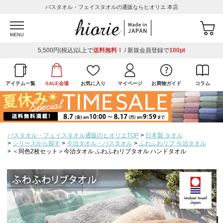
バスタオル・フェイスタオルの通販ならヒオリエ 本店
MENU
5,500円(税込)以上で
送料無料！
/ 新規会員登録で
100pt
アイテム一覧
SALE会場
お気に入り
マイページ
お買物ガイド
コラム
バスタオル・フェイスタオル通販のヒオリエTOP
日本製 タオル
シリーズから探す
今治タオル・バスタオル
ふわふわリブ 今治タオル
＜同色2枚セット＞今治タオル ふわふわリブタオル ハンドタオル