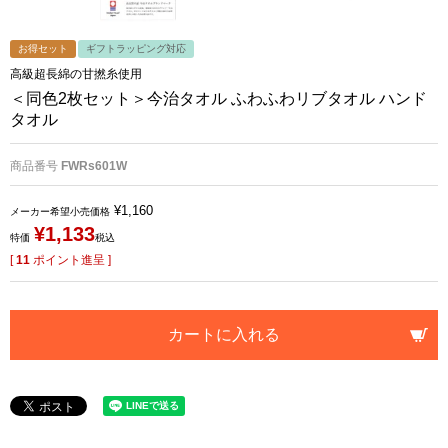
お得セット
ギフトラッピング対応
高級超長綿の甘撚糸使用
＜同色2枚セット＞今治タオル ふわふわリブタオル ハンド
タオル
商品番号
FWRs601W
¥
1,160
メーカー希望小売価格
¥
1,133
特価
税込
[
11
ポイント進呈 ]
カートに入れる