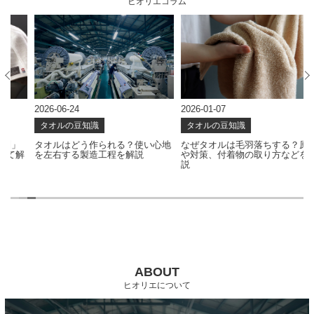
ヒオリエコラム
2026-06-24
2026-01-07
2
タオルの豆知識
タオルの豆知識
タオルはどう作られる？使い心地
なぜタオルは毛羽落ちする？原因
解
を左右する製造工程を解説
や対策、付着物の取り方などを解
説
ABOUT
ヒオリエについて