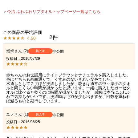
＞今治 ふわふわリブタオルトップページ一覧はこちら
2
4.50
蟷螂
2
購入者
非公開
投稿日
2016/07/29
赤ちゃんのお世話用にライトブラウンとナチュラルを購入しました。
色はどちらも画面通りで、くすみのないきれいな色でした。

水通しとして２度ほど洗濯しましたが、乾きは通常の中～厚手のタオ
ルと同じくらい時間が掛かったと思います。一緒に購入したガーゼタ
オルに比べると乾くのに時間が掛かりましたが、感触は本当にふわふ
わで気持ちがいいです。洗濯時は毛羽が少し出ますが、回数を重ねれ
ば減るものと期待しています。
ユノ
1
購入者
非公開
投稿日
2016/06/25