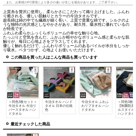
また、お客様のPC環境により多少の違いが生じる場合があります。ご了承下さい。
上質糸を贅沢に使用し、柔らかさにこだわって織り上げました。ふんわ
り癒される、優しい肌触りとカラーの今治タオルです。
超長綿は綿の中でも繊維が細く長い、上質で貴重な綿です。シルクのよ
うな独特の光沢感としなやかさがあり、耐久性、吸水性に優れているの
が特長です。
ふわふわ柔らかふっくらボリュームの幸せな触り心地。
たっぷりと空気を含んだ、ふかふか軽やかなボリューム感と柔らかな肌
触りが、毎日に心地よさをプラスしてくれます。
優しく触れるだけで、ふんわりボリュームのあるパイルが水分をしっか
り吸水。ベタつかず、心地よくお使いいただけます。
この商品を買った人はこんな商品も買っています
＜同色3枚セット＞
今治タオル ハンド
今治タオル ふわふ
＜同色3枚
今治タオル 今治リ
タオル 日本の伝統
わリブタオル ハン
【制菌防臭
バースタオル ハン
色
ドタオル
ルスタイル
ドタオル
ハンドタオ
最近チェックした商品