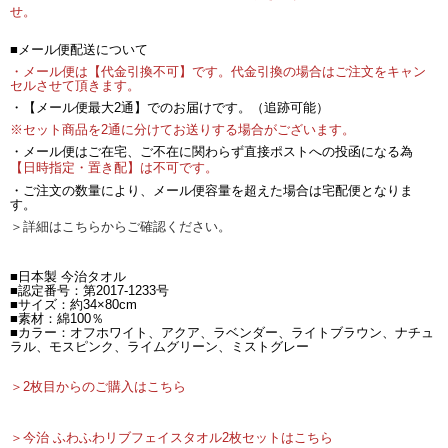
せ。
■メール便配送について
・メール便は【代金引換不可】です。代金引換の場合はご注文をキャン
セルさせて頂きます。
・【メール便最大2通】でのお届けです。（追跡可能）
※セット商品を2通に分けてお送りする場合がございます。
・メール便はご在宅、ご不在に関わらず直接ポストへの投函になる為
【日時指定・置き配】は不可です。
・ご注文の数量により、メール便容量を超えた場合は宅配便となりま
す。
＞詳細はこちらからご確認ください。
■日本製 今治タオル
■認定番号：第2017-1233号
■サイズ：約34×80cm
■素材：綿100％
■カラー：オフホワイト、アクア、ラベンダー、ライトブラウン、ナチュ
ラル、モスピンク、ライムグリーン、ミストグレー
＞2枚目からのご購入はこちら
＞今治 ふわふわリブフェイスタオル2枚セットはこちら