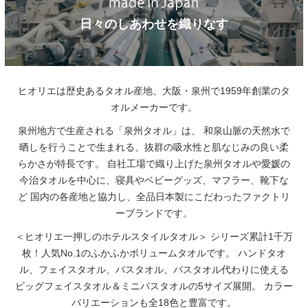
日々のしあわせを織りなす
ヒオリエは歴史あるタオル産地、大阪・泉州で1959年創業のタ
オルメーカーです。
泉州地方で生産される「泉州タオル」は、
和泉山脈の天然水で
晒しを行うことで生まれる、抜群の吸水性と肌なじみの良い柔
らかさが特長です。
自社工場で織り上げた泉州タオルや愛媛の
今治タオルを中心に、寝具やベビーグッズ、マフラー、靴下な
ど
国内の各産地と協力し、全品日本製にこだわったファクトリ
ーブランドです。
＜ヒオリエ一押しのホテルスタイルタオル＞
シリーズ累計1千万
枚！人気No.1のふかふかボリュームタオルです。
ハンドタオ
ル、フェイスタオル、バスタオル、バスタオル代わりに使える
ビッグフェイスタオル＆ミニバスタオルの5サイズ展開。
カラー
バリエーションも全18色と豊富です。