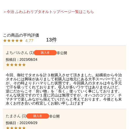
＞今治 ふわふわリブタオルトップページ一覧はこちら
13
4.77
よちバル
1
購入者
非公開
投稿日
2023/08/24
今回、御社でタオルを計３枚購入させて頂きました。結構前から今治
タオルには興味がありまして初購入は地元にある大手スーパーでした
が、その時よりドハマりした状態です。今回購入のタオルは今も手元
で汗を吸ってくれております。収入が多いワケではありませんけど、
逆にだからこそ「良い物」を「長く」使っていく事にしております。
そんな状況ですので１度に沢山は無理ですが、オハコのコツコツ、チ
マチマで楽しみながら揃えていけたらと考えております。今後とも末
永くお付き合いの程宜しくお願い申し上げます
たま
1
購入者
非公開
投稿日
2022/09/29