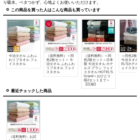
り吸水。ベタつかず、心地よくお使いいただけます。
この商品を買った人はこんな商品も買っています
今治タオル ふわふ
（送料無料）＜同
（送料無料）＜同
＜同色2枚
わリブタオル フェ
色2枚セット＞ 今
色2枚セット＞日本
今治タオル 
イスタオル
治タオル ふわふわ
製 今治タオル ホテ
EL'Sホテ
リブタオル フェイ
ルズ グラン フェイ
ェイスタオ
スタオル
スタオル HOTEL'S
Grand＜おひとり
様2セットまで＞
【圧縮】
最近チェックした商品
（送料無料）お試