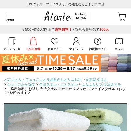
バスタオル・フェイスタオルの通販ならヒオリエ 本店
MENU
5,500円(税込)以上で
送料無料！
/ 新規会員登録で
100pt
アイテム一覧
SALE会場
お気に入り
マイページ
お買物ガイド
コラム
バスタオル・フェイスタオル通販のヒオリエTOP
日本製 タオル
シリーズから探す
今治タオル・バスタオル
ふわふわリブ 今治タオル
（送料無料）お試し 今治タオル ふわふわリブタオル フェイスタオル＜おひ
とり様1枚まで＞