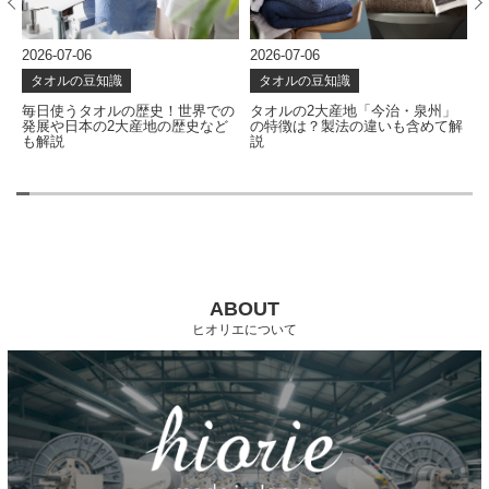
2026-07-06
2026-07-06
2
タオルの豆知識
タオルの豆知識
な
毎日使うタオルの歴史！世界での
タオルの2大産地「今治・泉州」
発展や日本の2大産地の歴史など
の特徴は？製法の違いも含めて解
も解説
説
ABOUT
ヒオリエについて