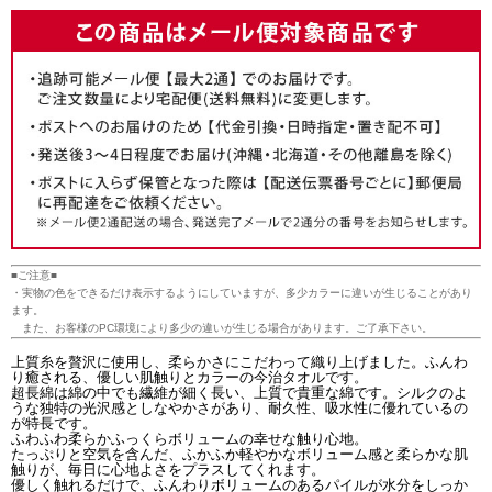
■ご注意■
・実物の色をできるだけ表示するようにしていますが、多少カラーに違いが生じることがあり
ます。
また、お客様のPC環境により多少の違いが生じる場合があります。ご了承下さい。
上質糸を贅沢に使用し、柔らかさにこだわって織り上げました。ふんわ
り癒される、優しい肌触りとカラーの今治タオルです。
超長綿は綿の中でも繊維が細く長い、上質で貴重な綿です。シルクのよ
うな独特の光沢感としなやかさがあり、耐久性、吸水性に優れているの
が特長です。
ふわふわ柔らかふっくらボリュームの幸せな触り心地。
たっぷりと空気を含んだ、ふかふか軽やかなボリューム感と柔らかな肌
触りが、毎日に心地よさをプラスしてくれます。
優しく触れるだけで、ふんわりボリュームのあるパイルが水分をしっか