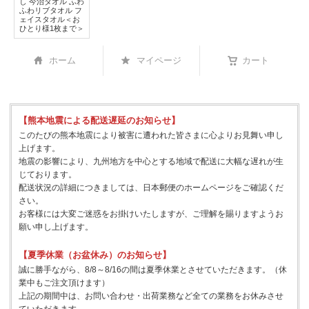
し 今治タオル ふわ
ふわリブタオル フ
ェイスタオル＜お
ひとり様1枚まで＞
ホーム
マイページ
カート
【熊本地震による配送遅延のお知らせ】
このたびの熊本地震により被害に遭われた皆さまに心よりお見舞い申し
上げます。
地震の影響により、九州地方を中心とする地域で配送に大幅な遅れが生
じております。
配送状況の詳細につきましては、日本郵便のホームページをご確認くだ
さい。
お客様には大変ご迷惑をお掛けいたしますが、ご理解を賜りますようお
願い申し上げます。
【夏季休業（お盆休み）のお知らせ】
誠に勝手ながら、8/8～8/16の間は夏季休業とさせていただきます。（休
業中もご注文頂けます）
上記の期間中は、お問い合わせ・出荷業務など全ての業務をお休みさせ