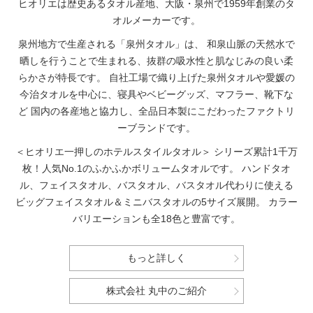
ヒオリエは歴史あるタオル産地、大阪・泉州で1959年創業のタ
オルメーカーです。
泉州地方で生産される「泉州タオル」は、
和泉山脈の天然水で
晒しを行うことで生まれる、抜群の吸水性と肌なじみの良い柔
らかさが特長です。
自社工場で織り上げた泉州タオルや愛媛の
今治タオルを中心に、寝具やベビーグッズ、マフラー、靴下な
ど
国内の各産地と協力し、全品日本製にこだわったファクトリ
ーブランドです。
＜ヒオリエ一押しのホテルスタイルタオル＞
シリーズ累計1千万
枚！人気No.1のふかふかボリュームタオルです。
ハンドタオ
ル、フェイスタオル、バスタオル、バスタオル代わりに使える
ビッグフェイスタオル＆ミニバスタオルの5サイズ展開。
カラー
バリエーションも全18色と豊富です。
もっと詳しく
株式会社 丸中のご紹介