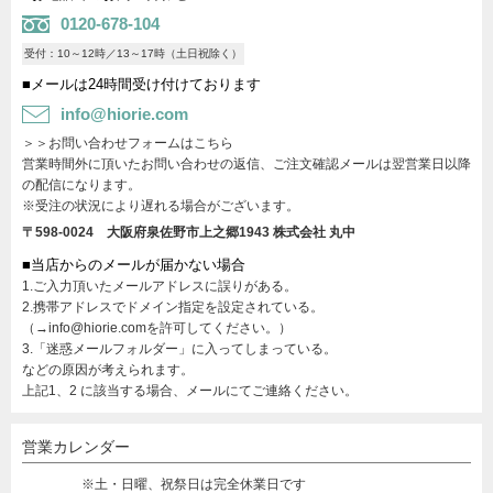
0120-678-104
受付：10～12時／13～17時（土日祝除く）
■メールは24時間受け付けております
info@hiorie.com
＞＞お問い合わせフォームはこちら
営業時間外に頂いたお問い合わせの返信、ご注文確認メールは翌営業日以降
の配信になります。
※受注の状況により遅れる場合がございます。
〒598-0024 大阪府泉佐野市上之郷1943
株式会社 丸中
■当店からのメールが届かない場合
1.ご入力頂いたメールアドレスに誤りがある。
2.携帯アドレスでドメイン指定を設定されている。
（→info@hiorie.comを許可してください。）
3.「迷惑メールフォルダー」に入ってしまっている。
などの原因が考えられます。
上記1、2 に該当する場合、メールにてご連絡ください。
営業カレンダー
※土・日曜、祝祭日は完全休業日です