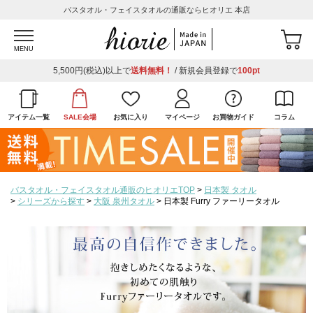
バスタオル・フェイスタオルの通販ならヒオリエ 本店
MENU
5,500円(税込)以上で
送料無料！
/ 新規会員登録で
100pt
アイテム一覧
SALE会場
お気に入り
マイページ
お買物ガイド
コラム
バスタオル・フェイスタオル通販のヒオリエTOP
日本製 タオル
シリーズから探す
大阪 泉州タオル
日本製 Furry ファーリータオル