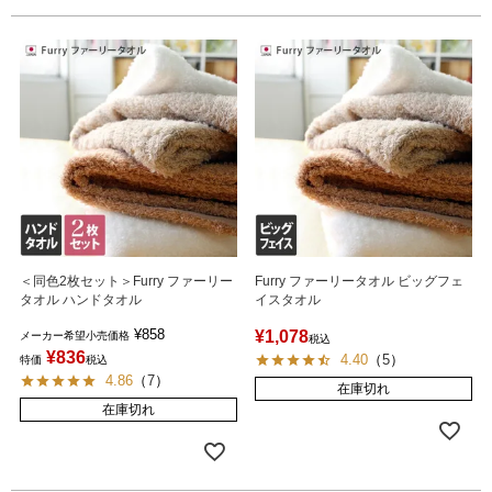
＜同色2枚セット＞Furry ファーリー
Furry ファーリータオル ビッグフェ
タオル ハンドタオル
イスタオル
¥
858
¥
1,078
メーカー希望小売価格
税込
¥
836
4.40
（
5
）
特価
税込
4.86
（
7
）
在庫切れ
在庫切れ