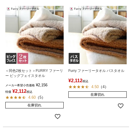
＜同色2枚セット＞FURRY ファーリ
Furry ファーリータオル バスタオル
ー ビッグフェイスタオル
¥
2,112
税込
¥
2,156
メーカー希望小売価格
4.50
（
4
）
¥
2,112
特価
税込
在庫切れ
4.60
（
5
）
在庫切れ