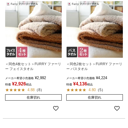
＜同色4枚セット＞FURRY ファーリ
＜同色2枚セット＞FURRY ファーリ
ー フェイスタオル
ー バスタオル
¥
2,992
¥
4,224
メーカー希望小売価格
メーカー希望小売価格
¥
2,926
¥
4,136
特価
税込
特価
税込
4.88
（
8
）
4.80
（
5
）
在庫切れ
在庫切れ