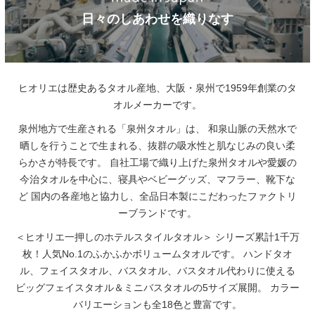
日々のしあわせを織りなす
ヒオリエは歴史あるタオル産地、大阪・泉州で1959年創業のタ
オルメーカーです。
泉州地方で生産される「泉州タオル」は、
和泉山脈の天然水で
晒しを行うことで生まれる、抜群の吸水性と肌なじみの良い柔
らかさが特長です。
自社工場で織り上げた泉州タオルや愛媛の
今治タオルを中心に、寝具やベビーグッズ、マフラー、靴下な
ど
国内の各産地と協力し、全品日本製にこだわったファクトリ
ーブランドです。
＜ヒオリエ一押しのホテルスタイルタオル＞
シリーズ累計1千万
枚！人気No.1のふかふかボリュームタオルです。
ハンドタオ
ル、フェイスタオル、バスタオル、バスタオル代わりに使える
ビッグフェイスタオル＆ミニバスタオルの5サイズ展開。
カラー
バリエーションも全18色と豊富です。