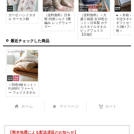
ガーゼ ハンドタオ
（送料無料）日本
（送料無料）＜大
● ＜木箱＞
ル サーカス柄
製 内側シルク 2重
盛り福袋 全18色セ
今治タオル
編み レッグウォー
ット＞日本製 ホテ
ギフトセッ
マー
ルスタイルタオル
ス1枚+フェ
ビッグフェイス
枚＞
【圧縮】
最近チェックした商品
＜同色4枚セット＞
FURRY ファーリ
ー フェイスタオル
ホーム
マイページ
カート
【熊本地震による配送遅延のお知らせ】