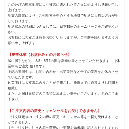
このたびの熊本地震により被害に遭われた皆さまに心よりお見舞い申し
上げます。
地震の影響により、九州地方を中心とする地域で配送に大幅な遅れが生
じております。
配送状況の詳細につきましては、日本郵便のホームページをご確認くだ
さい。
お客様には大変ご迷惑をお掛けいたしますが、ご理解を賜りますようお
願い申し上げます。
【夏季休業（お盆休み）のお知らせ】
誠に勝手ながら、8/8～8/16の間は夏季休業とさせていただきます。（休
業中もご注文頂けます）
上記の期間中は、お問い合わせ・出荷業務など全ての業務をお休みさせ
ていただきます。
休業明けは大変混み合うことが予想され、発送までに通常よりお時間を
頂戴し、
また、お届け日指定のご希望に添えない場合がございます。予めご了承
下さい。
【ご注文内容の変更・キャンセルをお受けできません】
ご注文確定後のご注文内容の変更・キャンセル等を一切お受けすること
ができません。
またご注文時に注文内容の変更のご要望を備考欄に記入されましてもお