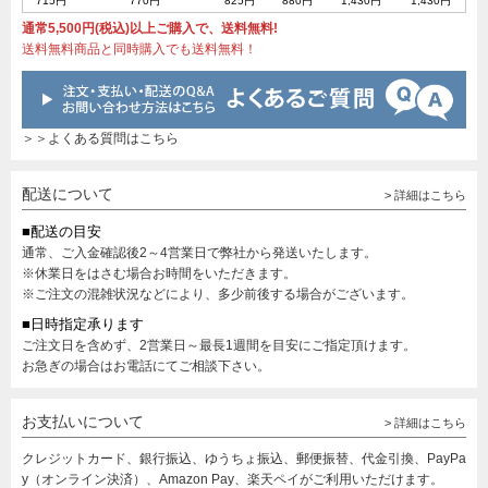
715円
770円
825円
880円
1,430円
1,430円
通常5,500円(税込)以上ご購入で、送料無料!
送料無料商品と同時購入でも送料無料！
＞＞よくある質問はこちら
配送について
> 詳細はこちら
■配送の目安
通常、ご入金確認後2～4営業日で弊社から発送いたします。
※休業日をはさむ場合お時間をいただきます。
※ご注文の混雑状況などにより、多少前後する場合がございます。
■日時指定承ります
ご注文日を含めず、2営業日～最長1週間を目安にご指定頂けます。
お急ぎの場合はお電話にてご相談下さい。
お支払いについて
> 詳細はこちら
クレジットカード、銀行振込、ゆうちょ振込、郵便振替、代金引換、PayPa
y（オンライン決済）、Amazon Pay、楽天ペイがご利用いただけます。