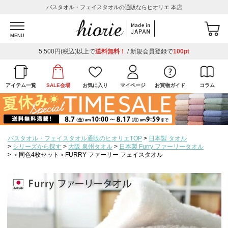
バスタオル・フェイスタオルの通販ならヒオリエ 本店
MENU
5,500円(税込)以上で
送料無料！
/ 新規会員登録で
100pt
アイテム一覧
SALE会場
お気に入り
マイページ
お買物ガイド
コラム
バスタオル・フェイスタオル通販のヒオリエTOP
日本製 タオル
シリーズから探す
大阪 泉州タオル
日本製 Furry ファーリータオル
＜同色4枚セット＞FURRY ファーリー フェイスタオル