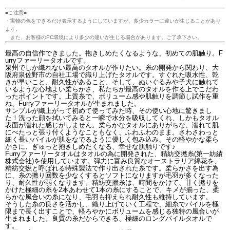
■ご注意■
・実物の色をできるだけ表示するようにしていますが、多少カラーに違いが生じることがあり
ます。
また、お客様のPC環境により多少の違いが生じる場合があります。ご了承下さい。
最高の自信作できました。抱きしめたくなるような、初めての肌触り。F
urryファーリータオルです。
泉州でしか織れない最高のタオルが作りたい。糸の開発から関わり、大
阪府泉佐野市の自社工場で織り上げたタオルです。すぐれた吸水性、乾
きが早いこと、耐久性があること、そして、ぬいぐるみや子犬に触れて
いるような心地よい柔らかさ、私たちが最高のタオルを作る上でこだわ
ったポイントです。上質糸で、ボリューム感や肌触りを調節し試作を重
ね、Furryファーリータオルが生まれました。
サンプルが織上がって初めて使ってみた時、その使い心地に驚きまし
た！洗った顔を拭いてみると一瞬で水分を吸収してくれ、しかもタオル
表面が濡れた感じがしません。柔らかなタオルにありがちな、濡れて肌
にべたっと張り付くようなこともなく、ふわふわのまま。さわさわっと
細く長いパイルが肌をなでるように優しく包み込み、その軽やかな柔ら
かさに、ぎゅっと抱きしめたくなる、幸せな肌触りです♪
Furryファーリータオルはタオルの為に開発された、精紡交撚糸(第一紡績
株式会社)を使用しています。弾力に富み良質なオーストラリア綿花を、
精紡交撚と呼ばれる特殊製法で作り出された糸です。柔らかさを出す為
に、糸の撚り回数を少なくするとソフトになりますが毛羽が多くなった
り、耐久性が弱くなります。精紡交撚糸は、時間をかけて、甘く撚りを
かけた極細の糸を2本あわせて1本の糸にすることで、キメが揃った、柔
らかな風合いの糸になり、毛羽も抑えられ耐久性も維持しています。
そうした糸の良さを活かし、織り上げていく工程で、細糸でパイルを極
限まで長く出すことで、軽ろやかにボリュームを感じる独特の風合いが
生まれました。良質の糸だからできる、極細のロングパイルタオルで
す。