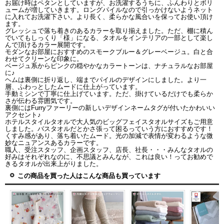
お届け時はペタンとしていますが、お洗濯するうちに、ふんわりとボリ
ュームが増していきます。ロングパイルなので引っかけないようネット
に入れてお洗濯下さい。より長く、柔らかな風合いを保ってお使い頂け
ます。
グレッシュで落ち着きのあるカラーを取り揃えました。ただ、棚に積ん
でいてもしっくり「様」になる、タオルをインテリアの一部として楽し
んで頂けるカラー展開です。
モダンなお部屋におすすめのスモークブルー＆グレーベージュ。白と合
わせてクリーンな印象に。
ベージュ系からピンクの穏やかなカラートーンは、ナチュラルなお部屋
に♪
ヘムは裏側に折り返し、端までパイルのデザインにしました。より一
層、ふわっとしたムードに仕上がっています。
手動ミシンで丁寧に仕上げています。ただ、掛けているだけでも柔らか
さが伝わる雰囲気です。
裏側にはFurryファーリーの新しいデザインネームタグが付いたかわいい
アクセント♪
ホテルスタイルタオルで大人気のビッグフェイスタオルサイズもご用意
しました。バスタオルだとかさ張って困るっていう方におすすめです！
くすみ感があり、落ち着いたムード。光の加減で表情が変わるような微
妙なニュアンスあるカラーです。
職人、受注スタッフ、企画スタッフ、店長、社長・・・みんなタオルの
好みはそれぞれなのに、不思議とみんなが、これは良い！ってお勧めで
きるタオルが出来上がりました。
この商品を買った人はこんな商品も買っています