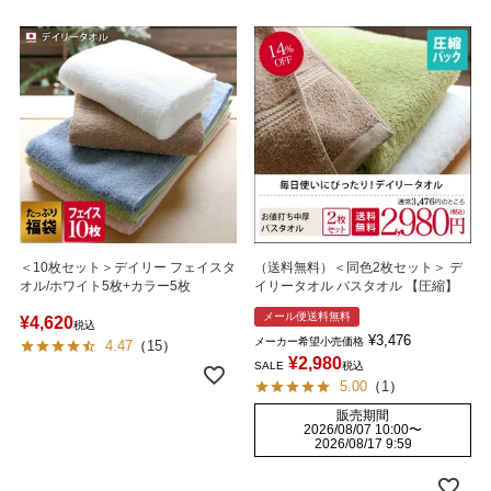
＜10枚セット＞デイリー フェイスタ
（送料無料）＜同色2枚セット＞ デ
オル/ホワイト5枚+カラー5枚
イリータオル バスタオル 【圧縮】
メール便送料無料
¥
4,620
税込
¥
3,476
メーカー希望小売価格
4.47
（
15
）
¥
2,980
SALE
税込
5.00
（
1
）
販売期間
2026/08/07 10:00
〜
2026/08/17 9:59