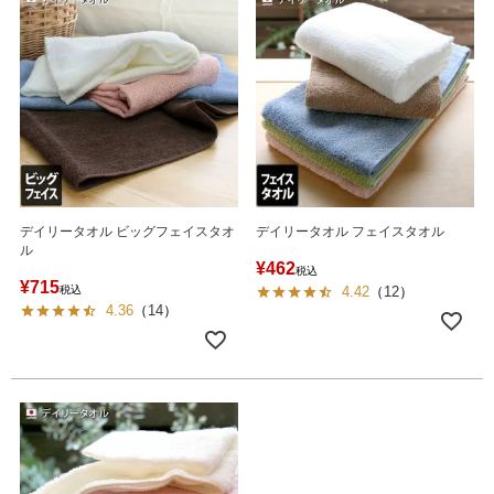
デイリータオル ビッグフェイスタオ
デイリータオル フェイスタオル
ル
¥
462
税込
¥
715
税込
4.42
（
12
）
4.36
（
14
）