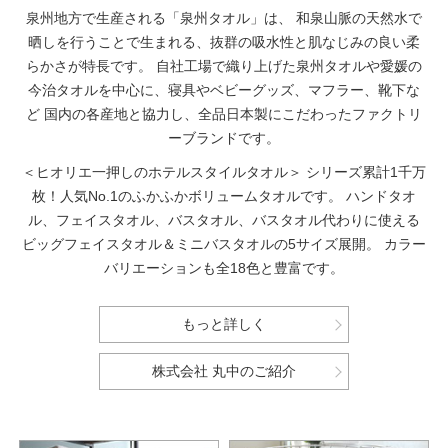
泉州地方で生産される「泉州タオル」は、
和泉山脈の天然水で
晒しを行うことで生まれる、抜群の吸水性と肌なじみの良い柔
らかさが特長です。
自社工場で織り上げた泉州タオルや愛媛の
今治タオルを中心に、寝具やベビーグッズ、マフラー、靴下な
ど
国内の各産地と協力し、全品日本製にこだわったファクトリ
ーブランドです。
＜ヒオリエ一押しのホテルスタイルタオル＞
シリーズ累計1千万
枚！人気No.1のふかふかボリュームタオルです。
ハンドタオ
ル、フェイスタオル、バスタオル、バスタオル代わりに使える
ビッグフェイスタオル＆ミニバスタオルの5サイズ展開。
カラー
バリエーションも全18色と豊富です。
もっと詳しく
株式会社 丸中のご紹介