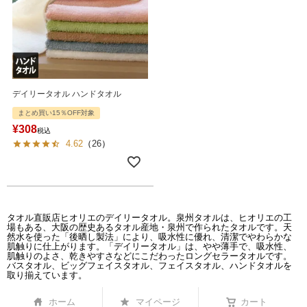
デイリータオル ハンドタオル
まとめ買い15％OFF対象
¥
308
税込
4.62
（
26
）
タオル直販店ヒオリエのデイリータオル。泉州タオルは、ヒオリエの工
場もある、大阪の歴史あるタオル産地・泉州で作られたタオルです。天
然水を使った「後晒し製法」により、吸水性に優れ、清潔でやわらかな
肌触りに仕上がります。「デイリータオル」は、やや薄手で、吸水性、
肌触りのよさ、乾きやすさなどにこだわったロングセラータオルです。
バスタオル、ビッグフェイスタオル、フェイスタオル、ハンドタオルを
取り揃えています。
ホーム
マイページ
カート