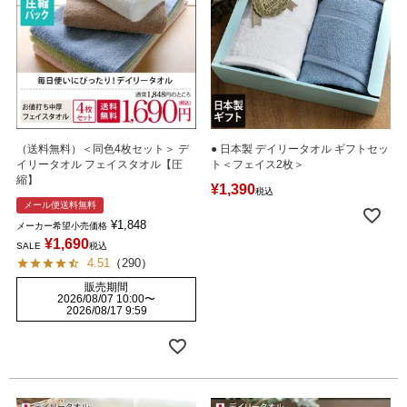
（送料無料）＜同色4枚セット＞ デ
● 日本製 デイリータオル ギフトセッ
イリータオル フェイスタオル【圧
ト＜フェイス2枚＞
縮】
¥
1,390
税込
メール便送料無料
¥
1,848
メーカー希望小売価格
¥
1,690
SALE
税込
4.51
（
290
）
販売期間
2026/08/07 10:00
〜
2026/08/17 9:59