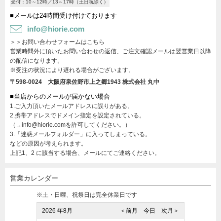
受付：10～12時／13～17時（土日祝除く）
■メールは24時間受け付けております
info@hiorie.com
＞＞お問い合わせフォームはこちら
営業時間外に頂いたお問い合わせの返信、ご注文確認メールは翌営業日以降
の配信になります。
※受注の状況により遅れる場合がございます。
〒598-0024 大阪府泉佐野市上之郷1943
株式会社 丸中
■当店からのメールが届かない場合
1.ご入力頂いたメールアドレスに誤りがある。
2.携帯アドレスでドメイン指定を設定されている。
（→info@hiorie.comを許可してください。）
3.「迷惑メールフォルダー」に入ってしまっている。
などの原因が考えられます。
上記1、2 に該当する場合、メールにてご連絡ください。
営業カレンダー
※土・日曜、祝祭日は完全休業日です
2026 年8月
＜前月
今日
次月＞