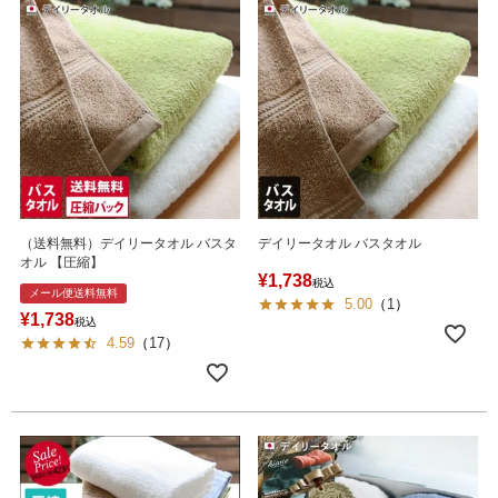
（送料無料）デイリータオル バスタ
デイリータオル バスタオル
オル 【圧縮】
¥
1,738
税込
メール便送料無料
5.00
（
1
）
¥
1,738
税込
4.59
（
17
）