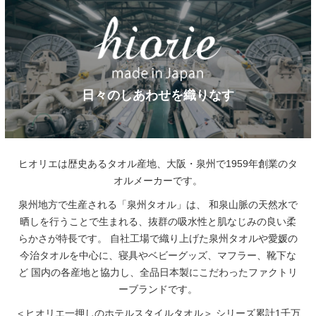
日々のしあわせを織りなす
ヒオリエは歴史あるタオル産地、大阪・泉州で1959年創業のタ
オルメーカーです。
泉州地方で生産される「泉州タオル」は、
和泉山脈の天然水で
晒しを行うことで生まれる、抜群の吸水性と肌なじみの良い柔
らかさが特長です。
自社工場で織り上げた泉州タオルや愛媛の
今治タオルを中心に、寝具やベビーグッズ、マフラー、靴下な
ど
国内の各産地と協力し、全品日本製にこだわったファクトリ
ーブランドです。
＜ヒオリエ一押しのホテルスタイルタオル＞
シリーズ累計1千万