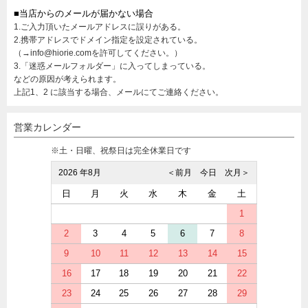
■当店からのメールが届かない場合
1.ご入力頂いたメールアドレスに誤りがある。
2.携帯アドレスでドメイン指定を設定されている。
（→info@hiorie.comを許可してください。）
3.「迷惑メールフォルダー」に入ってしまっている。
などの原因が考えられます。
上記1、2 に該当する場合、メールにてご連絡ください。
営業カレンダー
※土・日曜、祝祭日は完全休業日です
2026 年8月
＜前月
今日
次月＞
日
月
火
水
木
金
土
1
2
3
4
5
6
7
8
9
10
11
12
13
14
15
16
17
18
19
20
21
22
23
24
25
26
27
28
29