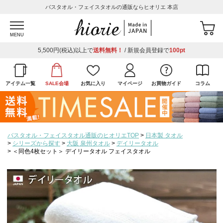
バスタオル・フェイスタオルの通販ならヒオリエ 本店
MENU
5,500円(税込)以上で
送料無料！
/ 新規会員登録で
100pt
アイテム一覧
SALE会場
お気に入り
マイページ
お買物ガイド
コラム
バスタオル・フェイスタオル通販のヒオリエTOP
日本製 タオル
シリーズから探す
大阪 泉州タオル
デイリータオル
＜同色4枚セット＞ デイリータオル フェイスタオル