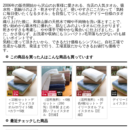
2006年の販売開始から沢山のお客様に愛される、当店の人気タオル。吸
水性・肌触りのよさ・乾きやすさなど、使いやすさにこだわって「気軽
に毎日使いたくなるタオル」を目指してつくられたデイリー仕様のタオ
ルです。
織り上げた後に、和泉山脈の天然水で糊や不純物を洗い落とすことで、
使い始めから吸水性に優れた、肌なじみのよいタオルに仕上がります。
乾きやすさを考慮し、やや薄手で軽やかな風合いに仕上げました。ま
た、かさ張らず、お洗濯や収納にもコンパクト♪毛羽落ちが少ないのも嬉
しいポイントです。
気軽に使って頂きたいから、できるだけ価格もシンプルに。自社工場で
生産から販売、発送まで行う、工場直販だからできるお値打ち価格で
す。
この商品を買った人はこんな商品も買っています
＜10枚セット＞デ
（送料無料）＜6枚
（送料無料）＜同
デイリータ
イリー フェイスタ
セット＞（260
色4枚セット＞ デ
ェイスタオ
オル/ホワイト5枚
匁）日本製 まとめ
イリータオル フェ
+カラー5枚
買い フェイスタオ
イスタオル【圧
ル 【圧縮】
縮】
最近チェックした商品