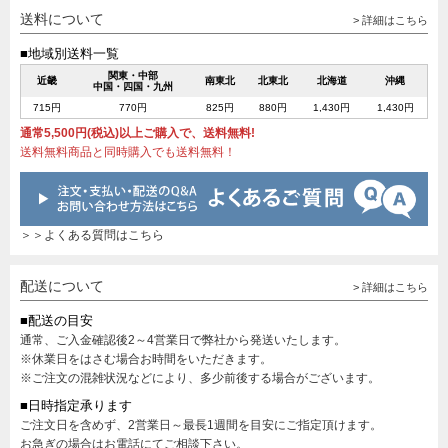
送料について
> 詳細はこちら
■地域別送料一覧
関東・中部
近畿
南東北
北東北
北海道
沖縄
中国・四国・九州
715円
770円
825円
880円
1,430円
1,430円
通常5,500円(税込)以上ご購入で、送料無料!
送料無料商品と同時購入でも送料無料！
＞＞よくある質問はこちら
配送について
> 詳細はこちら
■配送の目安
通常、ご入金確認後2～4営業日で弊社から発送いたします。
※休業日をはさむ場合お時間をいただきます。
※ご注文の混雑状況などにより、多少前後する場合がございます。
■日時指定承ります
ご注文日を含めず、2営業日～最長1週間を目安にご指定頂けます。
お急ぎの場合はお電話にてご相談下さい。