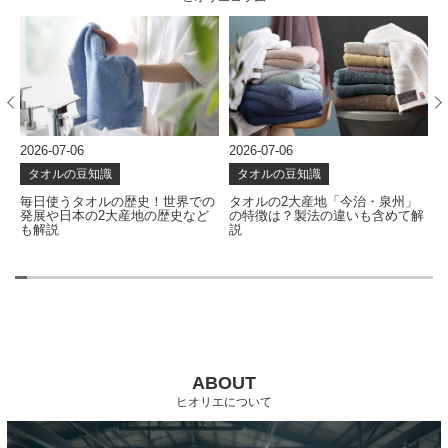
2026-07-06
2026-07-06
2
タオルの豆知識
タオルの豆知識
な
毎日使うタオルの歴史！世界での
タオルの2大産地「今治・泉州」
発展や日本の2大産地の歴史など
の特徴は？製法の違いも含めて解
も解説
説
ABOUT
ヒオリエについて