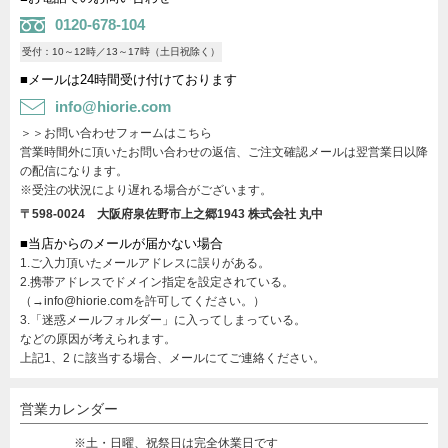
0120-678-104
受付：10～12時／13～17時（土日祝除く）
■メールは24時間受け付けております
info@hiorie.com
＞＞お問い合わせフォームはこちら
営業時間外に頂いたお問い合わせの返信、ご注文確認メールは翌営業日以降
の配信になります。
※受注の状況により遅れる場合がございます。
〒598-0024 大阪府泉佐野市上之郷1943
株式会社 丸中
■当店からのメールが届かない場合
1.ご入力頂いたメールアドレスに誤りがある。
2.携帯アドレスでドメイン指定を設定されている。
（→info@hiorie.comを許可してください。）
3.「迷惑メールフォルダー」に入ってしまっている。
などの原因が考えられます。
上記1、2 に該当する場合、メールにてご連絡ください。
営業カレンダー
※土・日曜、祝祭日は完全休業日です