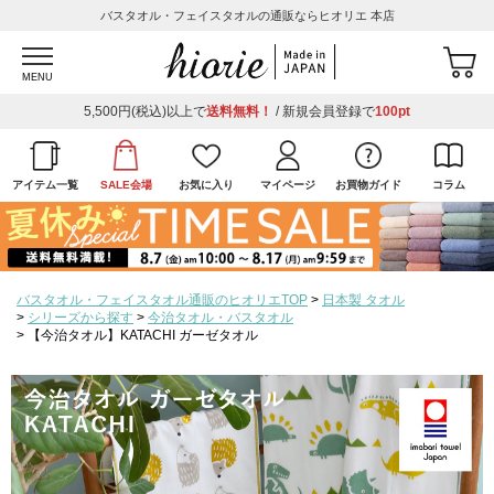
バスタオル・フェイスタオルの通販ならヒオリエ 本店
MENU
5,500円(税込)以上で
送料無料！
/ 新規会員登録で
100pt
アイテム一覧
SALE会場
お気に入り
マイページ
お買物ガイド
コラム
バスタオル・フェイスタオル通販のヒオリエTOP
日本製 タオル
シリーズから探す
今治タオル・バスタオル
【今治タオル】KATACHI ガーゼタオル