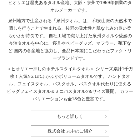
ヒオリエは歴史あるタオル産地、大阪・泉州で1959年創業のタ
オルメーカーです。
泉州地方で生産される「泉州タオル」は、
和泉山脈の天然水で
晒しを行うことで生まれる、抜群の吸水性と肌なじみの良い柔
らかさが特長です。
自社工場で織り上げた泉州タオルや愛媛の
今治タオルを中心に、寝具やベビーグッズ、マフラー、靴下な
ど
国内の各産地と協力し、全品日本製にこだわったファクトリ
ーブランドです。
＜ヒオリエ一押しのホテルスタイルタオル＞
シリーズ累計1千万
枚！人気No.1のふかふかボリュームタオルです。
ハンドタオ
ル、フェイスタオル、バスタオル、バスタオル代わりに使える
ビッグフェイスタオル＆ミニバスタオルの5サイズ展開。
カラー
バリエーションも全18色と豊富です。
もっと詳しく
株式会社 丸中のご紹介