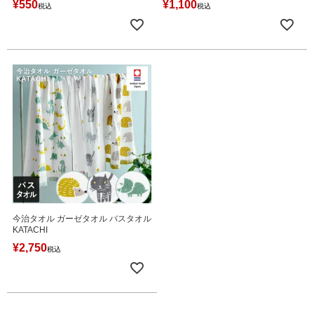
¥
550
¥
1,100
税込
税込
今治タオル ガーゼタオル バスタオル
KATACHI
¥
2,750
税込