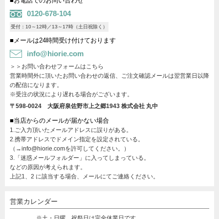
■お電話でのお問い合わせ
0120-678-104
受付：10～12時／13～17時（土日祝除く）
■メールは24時間受け付けております
info@hiorie.com
＞＞お問い合わせフォームはこちら
営業時間外に頂いたお問い合わせの返信、ご注文確認メールは翌営業日以降
の配信になります。
※受注の状況により遅れる場合がございます。
〒598-0024 大阪府泉佐野市上之郷1943
株式会社 丸中
■当店からのメールが届かない場合
1.ご入力頂いたメールアドレスに誤りがある。
2.携帯アドレスでドメイン指定を設定されている。
（→info@hiorie.comを許可してください。）
3.「迷惑メールフォルダー」に入ってしまっている。
などの原因が考えられます。
上記1、2 に該当する場合、メールにてご連絡ください。
営業カレンダー
※土・日曜、祝祭日は完全休業日です