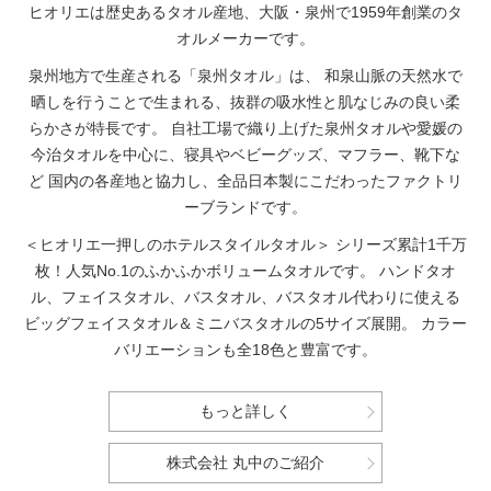
ヒオリエは歴史あるタオル産地、大阪・泉州で1959年創業のタ
オルメーカーです。
泉州地方で生産される「泉州タオル」は、
和泉山脈の天然水で
晒しを行うことで生まれる、抜群の吸水性と肌なじみの良い柔
らかさが特長です。
自社工場で織り上げた泉州タオルや愛媛の
今治タオルを中心に、寝具やベビーグッズ、マフラー、靴下な
ど
国内の各産地と協力し、全品日本製にこだわったファクトリ
ーブランドです。
＜ヒオリエ一押しのホテルスタイルタオル＞
シリーズ累計1千万
枚！人気No.1のふかふかボリュームタオルです。
ハンドタオ
ル、フェイスタオル、バスタオル、バスタオル代わりに使える
ビッグフェイスタオル＆ミニバスタオルの5サイズ展開。
カラー
バリエーションも全18色と豊富です。
もっと詳しく
株式会社 丸中のご紹介