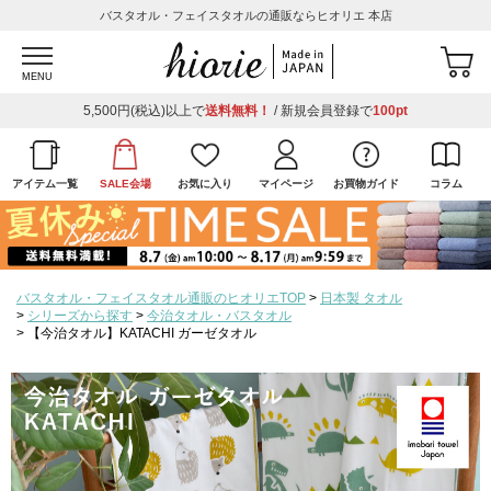
バスタオル・フェイスタオルの通販ならヒオリエ 本店
MENU
5,500円(税込)以上で
送料無料！
/ 新規会員登録で
100pt
アイテム一覧
SALE会場
お気に入り
マイページ
お買物ガイド
コラム
バスタオル・フェイスタオル通販のヒオリエTOP
日本製 タオル
シリーズから探す
今治タオル・バスタオル
【今治タオル】KATACHI ガーゼタオル