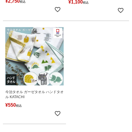
¥
2,750
¥
1,100
税込
税込
今治タオル ガーゼタオル ハンドタオ
ル KATACHI
¥
550
税込