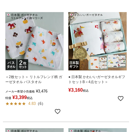
＜2枚セット＞ リトルフレンド柄 ガ
● 日本製 かわいいガーゼタオルギフ
ーゼタオル バスタオル
トセットB＜4点セット＞
¥
3,160
¥
3,476
税込
メーカー希望小売価格
¥
3,399
特価
税込
4.83
（
6
）