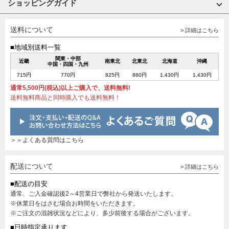
ショッピングガイド
送料について
> 詳細はこちら
■地域別送料一覧
関東・中部
近畿
南東北
北東北
北海道
沖縄
中国・四国・九州
715円
770円
825円
880円
1,430円
1,430円
通常5,500円(税込)以上ご購入で、送料無料!
送料無料商品と同時購入でも送料無料！
＞＞よくある質問はこちら
配送について
> 詳細はこちら
■配送の目安
通常、ご入金確認後2～4営業日で弊社から発送いたします。
※休業日をはさむ場合お時間をいただきます。
※ご注文の混雑状況などにより、多少前後する場合がございます。
■日時指定承ります