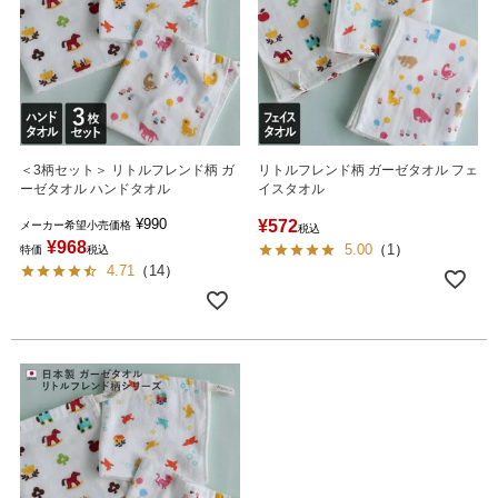
＜3柄セット＞ リトルフレンド柄 ガ
リトルフレンド柄 ガーゼタオル フェ
ーゼタオル ハンドタオル
イスタオル
¥
990
¥
572
メーカー希望小売価格
税込
¥
968
5.00
（
1
）
特価
税込
4.71
（
14
）