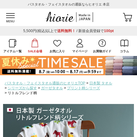
バスタオル・フェイスタオルの通販ならヒオリエ 本店
MENU
5,500円(税込)以上で
送料無料！
/ 新規会員登録で
100pt
アイテム一覧
SALE会場
お気に入り
マイページ
お買物ガイド
コラム
バスタオル・フェイスタオル通販のヒオリエTOP
日本製 タオル
シリーズから探す
ガーゼタオル
プリント柄シリーズ
リトルフレンド柄