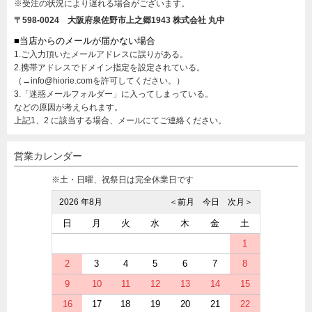
※受注の状況により遅れる場合がございます。
〒598-0024 大阪府泉佐野市上之郷1943
株式会社 丸中
■当店からのメールが届かない場合
1.ご入力頂いたメールアドレスに誤りがある。
2.携帯アドレスでドメイン指定を設定されている。
（→info@hiorie.comを許可してください。）
3.「迷惑メールフォルダー」に入ってしまっている。
などの原因が考えられます。
上記1、2 に該当する場合、メールにてご連絡ください。
営業カレンダー
※土・日曜、祝祭日は完全休業日です
2026 年8月
＜前月
今日
次月＞
日
月
火
水
木
金
土
1
2
3
4
5
6
7
8
9
10
11
12
13
14
15
16
17
18
19
20
21
22