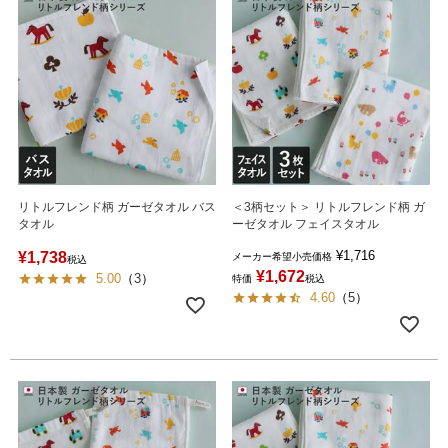
リトルフレンド柄 ガーゼタオル バス
＜3柄セット＞ リトルフレンド柄 ガ
タオル
ーゼタオル フェイスタオル
¥
1,716
¥
1,738
メーカー希望小売価格
税込
¥
1,672
5.00
（
3
）
特価
税込
4.60
（
5
）