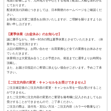
地震の影響により、九州地方を中心とする地域で配送に大幅な遅れが生
じております。
配送状況の詳細につきましては、日本郵便のホームページをご確認くだ
さい。
お客様には大変ご迷惑をお掛けいたしますが、ご理解を賜りますようお
願い申し上げます。
【夏季休業（お盆休み）のお知らせ】
誠に勝手ながら、8/8～8/16の間は夏季休業とさせていただきます。（休
業中もご注文頂けます）
上記の期間中は、お問い合わせ・出荷業務など全ての業務をお休みさせ
ていただきます。
休業明けは大変混み合うことが予想され、発送までに通常よりお時間を
頂戴し、
また、お届け日指定のご希望に添えない場合がございます。予めご了承
下さい。
【ご注文内容の変更・キャンセルをお受けできません】
ご注文確定後のご注文内容の変更・キャンセル等を一切お受けすること
ができません。
またご注文時に注文内容の変更のご要望を備考欄に記入されましてもお
受けすることができませんので、ご了承ください。
ご注文の際は、送付先・支払い方法・ご注文内容（カラーや数量など）