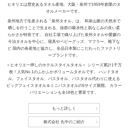
ヒオリエは歴史あるタオル産地、大阪・泉州で1959年創業のタ
オルメーカーです。
泉州地方で生産される「泉州タオル」は、
和泉山脈の天然水で
晒しを行うことで生まれる、抜群の吸水性と肌なじみの良い柔
らかさが特長です。
自社工場で織り上げた泉州タオルや愛媛の
今治タオルを中心に、寝具やベビーグッズ、マフラー、靴下な
ど
国内の各産地と協力し、全品日本製にこだわったファクトリ
ーブランドです。
＜ヒオリエ一押しのホテルスタイルタオル＞
シリーズ累計1千万
枚！人気No.1のふかふかボリュームタオルです。
ハンドタオ
ル、フェイスタオル、バスタオル、バスタオル代わりに使える
ビッグフェイスタオル＆ミニバスタオルの5サイズ展開。
カラー
バリエーションも全18色と豊富です。
もっと詳しく
株式会社 丸中のご紹介