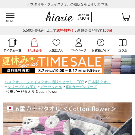
バスタオル・フェイスタオルの通販ならヒオリエ 本店
MENU
5,500円(税込)以上で
送料無料！
/ 新規会員登録で
100pt
アイテム一覧
SALE会場
お気に入り
マイページ
お買物ガイド
コラム
バスタオル・フェイスタオル通販のヒオリエTOP
日本製 タオル
シリーズから探す
ガーゼタオル
6重ガーゼシリーズ
6重ガーゼタオル Cotton flower