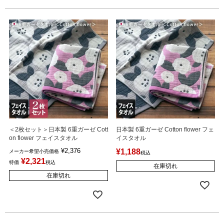
＜2枚セット＞日本製 6重ガーゼ Cott
日本製 6重ガーゼ Cotton flower フェ
on flower フェイスタオル
イスタオル
¥
2,376
¥
1,188
メーカー希望小売価格
税込
¥
2,321
特価
税込
在庫切れ
在庫切れ