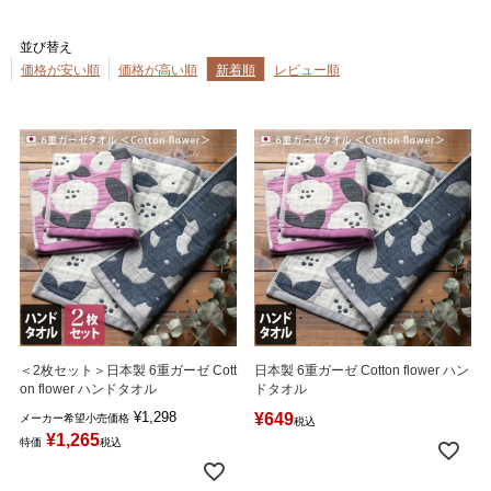
並び替え
価格が安い順
価格が高い順
新着順
レビュー順
＜2枚セット＞日本製 6重ガーゼ Cott
日本製 6重ガーゼ Cotton flower ハン
on flower ハンドタオル
ドタオル
¥
1,298
¥
649
メーカー希望小売価格
税込
¥
1,265
特価
税込