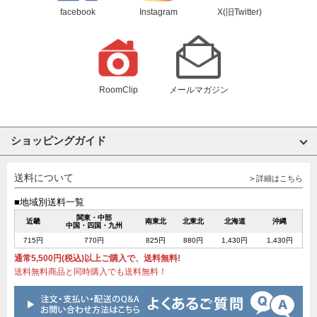
facebook
Instagram
X(旧Twitter)
RoomClip
メールマガジン
ショッピングガイド
送料について
> 詳細はこちら
■地域別送料一覧
関東・中部
近畿
南東北
北東北
北海道
沖縄
中国・四国・九州
715円
770円
825円
880円
1,430円
1,430円
通常5,500円(税込)以上ご購入で、送料無料!
送料無料商品と同時購入でも送料無料！