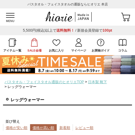
バスタオル・フェイスタオルの通販ならヒオリエ 本店
MENU
5,500円(税込)以上で
送料無料！
/ 新規会員登録で
100pt
アイテム一覧
SALE会場
お気に入り
マイページ
お買物ガイド
コラム
バスタオル・フェイスタオル通販のヒオリエTOP
日本製 靴下
レッグウォーマー
レッグウォーマー
並び替え
価格が安い順
価格が高い順
新着順
レビュー順