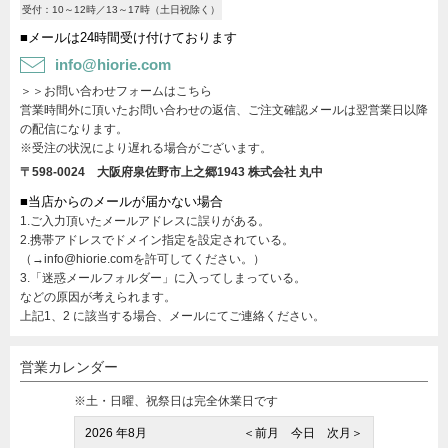
受付：10～12時／13～17時（土日祝除く）
■メールは24時間受け付けております
info@hiorie.com
＞＞お問い合わせフォームはこちら
営業時間外に頂いたお問い合わせの返信、ご注文確認メールは翌営業日以降
の配信になります。
※受注の状況により遅れる場合がございます。
〒598-0024 大阪府泉佐野市上之郷1943
株式会社 丸中
■当店からのメールが届かない場合
1.ご入力頂いたメールアドレスに誤りがある。
2.携帯アドレスでドメイン指定を設定されている。
（→info@hiorie.comを許可してください。）
3.「迷惑メールフォルダー」に入ってしまっている。
などの原因が考えられます。
上記1、2 に該当する場合、メールにてご連絡ください。
営業カレンダー
※土・日曜、祝祭日は完全休業日です
2026 年8月
＜前月
今日
次月＞