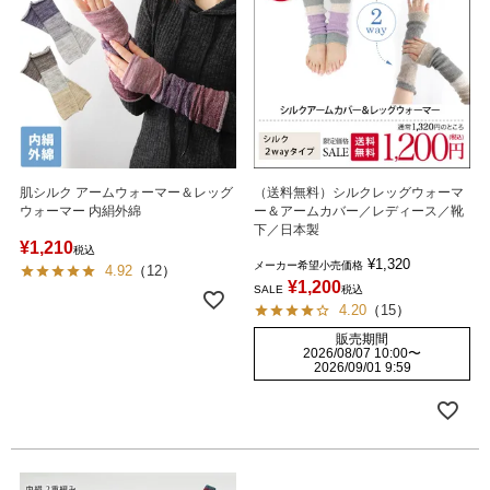
肌シルク アームウォーマー＆レッグ
（送料無料）シルクレッグウォーマ
ウォーマー 内絹外綿
ー＆アームカバー／レディース／靴
下／日本製
¥
1,210
税込
¥
1,320
メーカー希望小売価格
4.92
（
12
）
¥
1,200
SALE
税込
4.20
（
15
）
販売期間
2026/08/07 10:00
〜
2026/09/01 9:59