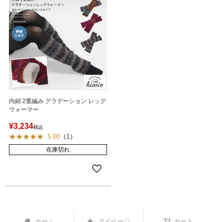
内絹 2重編み グラデーション レッグ
ウォーマー
¥
3,234
税込
5.00
（
1
）
在庫切れ
ホーム
マイページ
カート