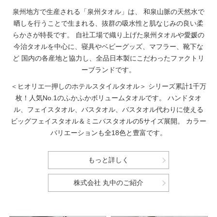
泉州地方で生産される「泉州タオル」は、
和泉山脈の天然水で
晒しを行うことで生まれる、抜群の吸水性と肌なじみの良い柔
らかさが特長です。
自社工場で織り上げた泉州タオルや愛媛の
今治タオルを中心に、寝具やベビーグッズ、マフラー、靴下な
ど
国内の各産地と協力し、全品日本製にこだわったファクトリ
ーブランドです。
＜ヒオリエ一押しのホテルスタイルタオル＞
シリーズ累計1千万
枚！人気No.1のふかふかボリュームタオルです。
ハンドタオ
ル、フェイスタオル、バスタオル、バスタオル代わりに使える
ビッグフェイスタオル＆ミニバスタオルの5サイズ展開。
カラー
バリエーションも全18色と豊富です。
もっと詳しく
株式会社 丸中のご紹介