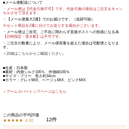
■メール便配送について
・メール便は【代金引換不可】です。代金引換の場合はご注文をキャン
セルさせて頂きます。
・【メール便最大2通】でのお届けです。（追跡可能）
※セット商品を2通に分けてお送りする場合がございます。
・メール便はご在宅、ご不在に関わらず直接ポストへの投函になる為
【日時指定・置き配】は不可です。
・ご注文の数量により、メール便容量を超えた場合は宅配便となりま
す。
＞詳細はこちらからご確認ください。
■生産：日本製
■素材：内側シルク100％、外側綿100％
■サイズ：フリー 長さ約34cm
■カラー：グレイMIX、ベージュMIX、ピンクMIX
＞アームカバートップページはこちら
12
4.92