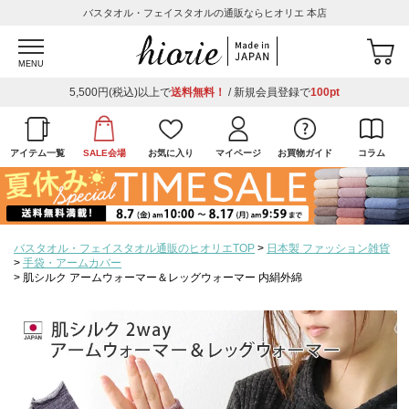
バスタオル・フェイスタオルの通販ならヒオリエ 本店
MENU
5,500円(税込)以上で
送料無料！
/ 新規会員登録で
100pt
アイテム一覧
SALE会場
お気に入り
マイページ
お買物ガイド
コラム
バスタオル・フェイスタオル通販のヒオリエTOP
日本製 ファッション雑貨
手袋・アームカバー
肌シルク アームウォーマー＆レッグウォーマー 内絹外綿