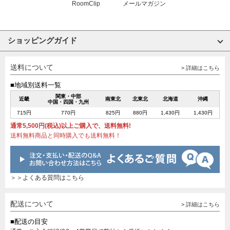
RoomClip
メールマガジン
ショッピングガイド
送料について
> 詳細はこちら
■地域別送料一覧
関東・中部
近畿
南東北
北東北
北海道
沖縄
中国・四国・九州
715円
770円
825円
880円
1,430円
1,430円
通常5,500円(税込)以上ご購入で、送料無料!
送料無料商品と同時購入でも送料無料！
＞＞よくある質問はこちら
配送について
> 詳細はこちら
■配送の目安