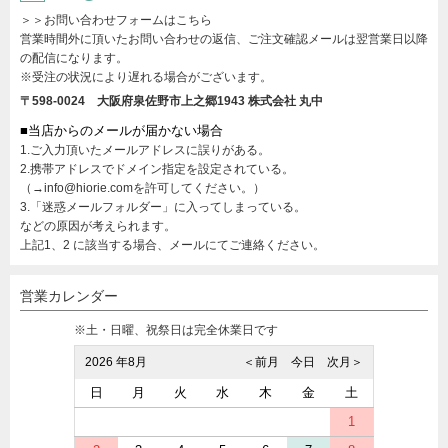
＞＞お問い合わせフォームはこちら
営業時間外に頂いたお問い合わせの返信、ご注文確認メールは翌営業日以降
の配信になります。
※受注の状況により遅れる場合がございます。
〒598-0024 大阪府泉佐野市上之郷1943
株式会社 丸中
■当店からのメールが届かない場合
1.ご入力頂いたメールアドレスに誤りがある。
2.携帯アドレスでドメイン指定を設定されている。
（→info@hiorie.comを許可してください。）
3.「迷惑メールフォルダー」に入ってしまっている。
などの原因が考えられます。
上記1、2 に該当する場合、メールにてご連絡ください。
営業カレンダー
※土・日曜、祝祭日は完全休業日です
2026 年8月
＜前月
今日
次月＞
日
月
火
水
木
金
土
1