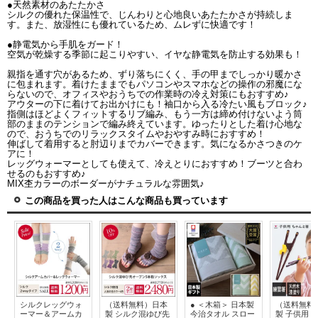
●天然素材のあたたかさ
シルクの優れた保温性で、じんわりと心地良いあたたかさが持続しま
す。また、放湿性にも優れているため、ムレずに快適です！
●静電気から手肌をガード！
空気が乾燥する季節に起こりやすい、イヤな静電気を防止する効果も！
親指を通す穴があるため、ずり落ちにくく、手の甲までしっかり暖かさ
に包まれます。着けたままでもパソコンやスマホなどの操作の邪魔にな
らないので、オフィスやおうちでの作業時の冷え対策にもおすすめ♪
アウターの下に着けてお出かけにも！袖口から入る冷たい風もブロック♪
指側はほどよくフィットするリブ編み、もう一方は締め付けないよう筒
部のままのテンションで編み終えています。ゆったりとした着け心地な
ので、おうちでのリラックスタイムやおやすみ時におすすめ！
伸ばして着用すると肘辺りまでカバーできます。気になるかさつきのケ
アに！
レッグウォーマーとしても使えて、冷えとりにおすすめ！ブーツと合わ
せるのもおすすめ♪
MIX杢カラーのボーダーがナチュラルな雰囲気♪
この商品を買った人はこんな商品も買っています
シルクレッグウォ
（送料無料）日本
● ＜木箱＞ 日本製
（送料無料
ーマー＆アームカ
製 シルク混ゆび先
今治タオル スロー
製 子供用 