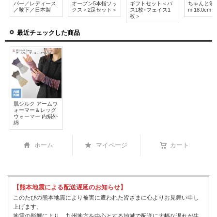
バー／レディース
オープン5本指ソッ
ギフトセット＜バ
ちゃんと箸 / 
／靴下／日本製
クス＜2足セット＞
ス1枚+フェイス1
m 18.0cm
枚＞
最近チェックした商品
肌シルク アームウ
ォーマー＆レッグ
ウォーマー 内絹外
綿
ホーム
マイページ
カート
【熊本地震による配送遅延のお知らせ】
このたびの熊本地震により被害に遭われた皆さまに心よりお見舞い申し
上げます。
地震の影響により、九州地方を中心とする地域で配送に大幅な遅れが生