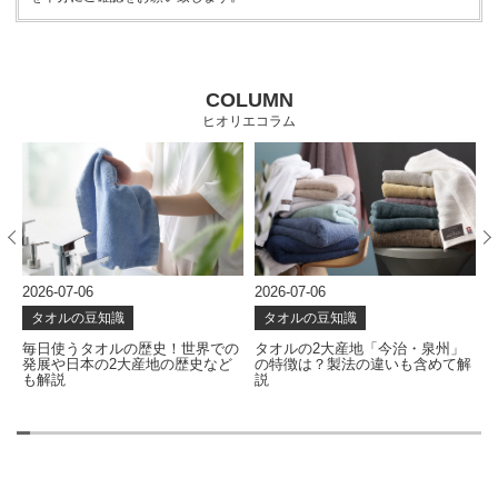
COLUMN
ヒオリエコラム
2026-07-06
2026-07-06
2
タオルの豆知識
タオルの豆知識
な
毎日使うタオルの歴史！世界での
タオルの2大産地「今治・泉州」
発展や日本の2大産地の歴史など
の特徴は？製法の違いも含めて解
も解説
説