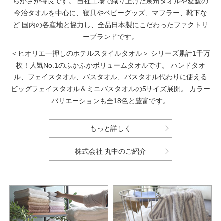
らかさが特長です。
自社工場で織り上げた泉州タオルや愛媛の
今治タオルを中心に、寝具やベビーグッズ、マフラー、靴下な
ど
国内の各産地と協力し、全品日本製にこだわったファクトリ
ーブランドです。
＜ヒオリエ一押しのホテルスタイルタオル＞
シリーズ累計1千万
枚！人気No.1のふかふかボリュームタオルです。
ハンドタオ
ル、フェイスタオル、バスタオル、バスタオル代わりに使える
ビッグフェイスタオル＆ミニバスタオルの5サイズ展開。
カラー
バリエーションも全18色と豊富です。
もっと詳しく
株式会社 丸中のご紹介