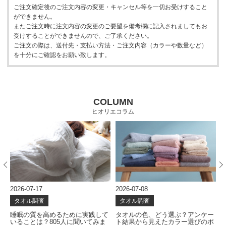
ご注文確定後のご注文内容の変更・キャンセル等を一切お受けすること
ができません。
またご注文時に注文内容の変更のご要望を備考欄に記入されましてもお
受けすることができませんので、ご了承ください。
ご注文の際は、送付先・支払い方法・ご注文内容（カラーや数量など）
を十分にご確認をお願い致します。
COLUMN
ヒオリエコラム
2026-07-17
2026-07-08
202
タオル調査
タオル調査
タ
睡眠の質を高めるために実践して
タオルの色、どう選ぶ？アンケー
一
いることは？805人に聞いてみま
ト結果から見えたカラー選びのポ
ケ