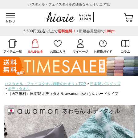
バスタオル・フェイスタオルの通販ならヒオリエ 本店
MENU
5,500円(税込)以上で
送料無料！
/ 新規会員登録で
100pt
アイテム一覧
SALE会場
お気に入り
マイページ
お買物ガイド
コラム
バスタオル・フェイスタオル通販のヒオリエTOP
日本製 バスグッズ
ボディタオル
（送料無料）日本製 ボディタオル awamon あわもん ハードタイプ