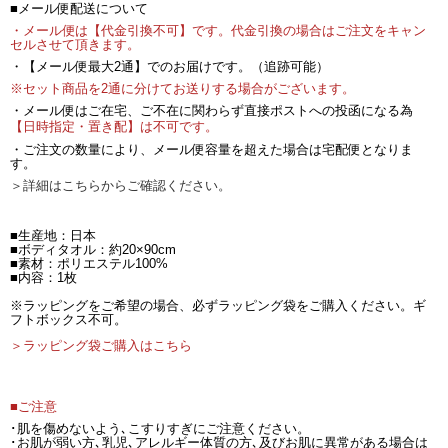
■メール便配送について
・メール便は【代金引換不可】です。代金引換の場合はご注文をキャン
セルさせて頂きます。
・【メール便最大2通】でのお届けです。（追跡可能）
※セット商品を2通に分けてお送りする場合がございます。
・メール便はご在宅、ご不在に関わらず直接ポストへの投函になる為
【日時指定・置き配】は不可です。
・ご注文の数量により、メール便容量を超えた場合は宅配便となりま
す。
＞詳細はこちらからご確認ください。
■生産地：日本
■ボディタオル：約20×90cm
■素材：ポリエステル100%
■内容：1枚
※ラッピングをご希望の場合、必ずラッピング袋をご購入ください。ギ
フトボックス不可。
＞ラッピング袋ご購入はこちら
■ご注意
･肌を傷めないよう､こすりすぎにご注意ください。
･お肌が弱い方､乳児､アレルギー体質の方､及びお肌に異常がある場合は