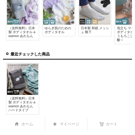
（送料無料）日本
ゆらぎ肌のための
日本製 和紙 メッシ
泡立ち マ
製 ボディタオル a
ボディタオル
ュ 靴下
ボディタオ
wamon あわもん
うもろこし
酸＞
最近チェックした商品
（送料無料）日本
製 ボディタオル a
wamon あわもん
ハードタイプ
ホーム
マイページ
カート