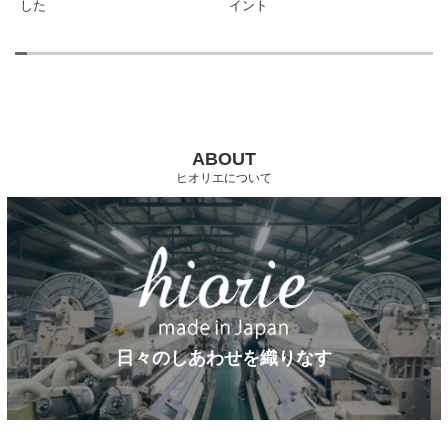
した
イント
の
ABOUT
ヒオリエについて
日々のしあわせを織りなす