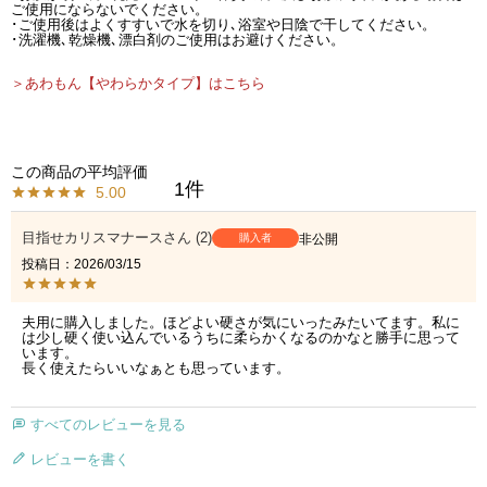
ご使用にならないでください。
･ご使用後はよくすすいで水を切り､浴室や日陰で干してください。
･洗濯機､乾燥機､漂白剤のご使用はお避けください。
＞あわもん【やわらかタイプ】はこちら
1
5.00
目指せカリスマナース
2
購入者
非公開
投稿日
2026/03/15
夫用に購入しました。ほどよい硬さが気にいったみたいてます。私に
は少し硬く使い込んでいるうちに柔らかくなるのかなと勝手に思って
います。

長く使えたらいいなぁとも思っています。
すべてのレビューを見る
レビューを書く