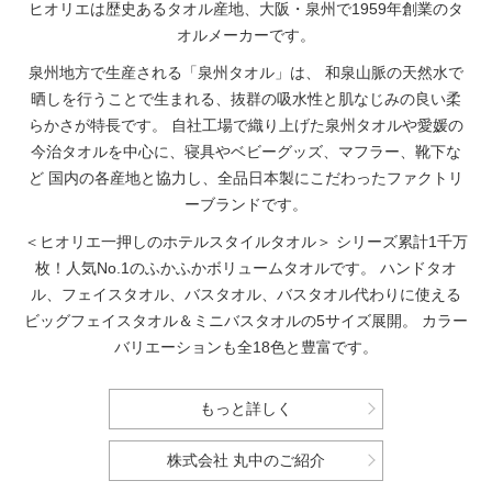
ヒオリエは歴史あるタオル産地、大阪・泉州で1959年創業のタ
オルメーカーです。
泉州地方で生産される「泉州タオル」は、
和泉山脈の天然水で
晒しを行うことで生まれる、抜群の吸水性と肌なじみの良い柔
らかさが特長です。
自社工場で織り上げた泉州タオルや愛媛の
今治タオルを中心に、寝具やベビーグッズ、マフラー、靴下な
ど
国内の各産地と協力し、全品日本製にこだわったファクトリ
ーブランドです。
＜ヒオリエ一押しのホテルスタイルタオル＞
シリーズ累計1千万
枚！人気No.1のふかふかボリュームタオルです。
ハンドタオ
ル、フェイスタオル、バスタオル、バスタオル代わりに使える
ビッグフェイスタオル＆ミニバスタオルの5サイズ展開。
カラー
バリエーションも全18色と豊富です。
もっと詳しく
株式会社 丸中のご紹介