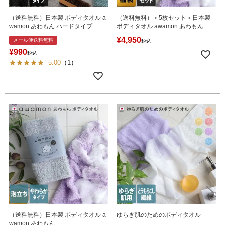
（送料無料）日本製 ボディタオル a
（送料無料）＜5枚セット＞日本製
wamon あわもん ハードタイプ
ボディタオル awamon あわもん
¥
4,950
メール便送料無料
税込
¥
990
税込
5.00
（
1
）
（送料無料）日本製 ボディタオル a
ゆらぎ肌のためのボディタオル
wamon あわもん