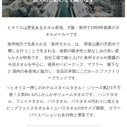
ヒオリエは歴史あるタオル産地、大阪・泉州で1959年創業のタ
オルメーカーです。
泉州地方で生産される「泉州タオル」は、
和泉山脈の天然水で
晒しを行うことで生まれる、抜群の吸水性と肌なじみの良い柔
らかさが特長です。
自社工場で織り上げた泉州タオルや愛媛の
今治タオルを中心に、寝具やベビーグッズ、マフラー、靴下な
ど
国内の各産地と協力し、全品日本製にこだわったファクトリ
ーブランドです。
＜ヒオリエ一押しのホテルスタイルタオル＞
シリーズ累計1千万
枚！人気No.1のふかふかボリュームタオルです。
ハンドタオ
ル、フェイスタオル、バスタオル、バスタオル代わりに使える
ビッグフェイスタオル＆ミニバスタオルの5サイズ展開。
カラー
バリエーションも全18色と豊富です。