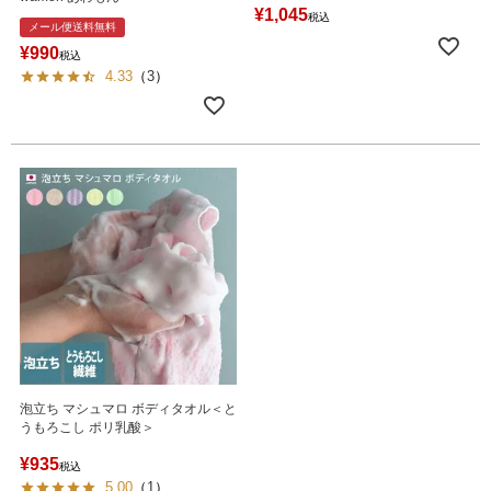
¥
1,045
税込
メール便送料無料
¥
990
税込
4.33
（
3
）
泡立ち マシュマロ ボディタオル＜と
うもろこし ポリ乳酸＞
¥
935
税込
5.00
（
1
）