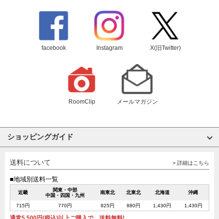
facebook
Instagram
X(旧Twitter)
RoomClip
メールマガジン
ショッピングガイド
送料について
> 詳細はこちら
■地域別送料一覧
関東・中部
近畿
南東北
北東北
北海道
沖縄
中国・四国・九州
715円
770円
825円
880円
1,430円
1,430円
通常5,500円(税込)以上ご購入で、送料無料!