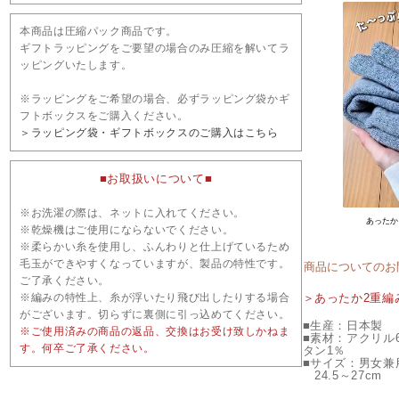
本商品は圧縮パック商品です。
ギフトラッピングをご要望の場合のみ圧縮を解いてラ
ッピングいたします。
※ラッピングをご希望の場合、必ずラッピング袋かギ
フトボックスをご購入ください。
＞ラッピング袋・ギフトボックスのご購入はこちら
■お取扱いについて■
※お洗濯の際は、ネットに入れてください。
あったか
※乾燥機はご使用にならないでください。
※柔らかい糸を使用し、ふんわりと仕上げているため
毛玉ができやすくなっていますが、製品の特性です。
商品についてのお
ご了承ください。
※編みの特性上、糸が浮いたり飛び出したりする場合
＞あったか2重編
がございます。切らずに裏側に引っ込めてください。
■生産：日本製
※ご使用済みの商品の返品、交換はお受け致しかねま
■素材：アクリル
す。何卒ご了承ください。
タン1％
■サイズ：男女兼
24.5～27cm