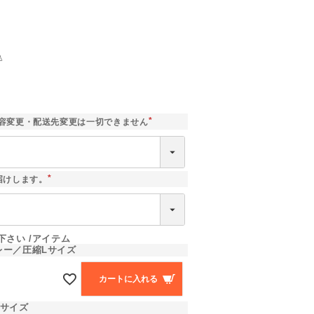
】
込
]
容変更・配送先変更は一切できません
(
必
須
)
届けします。
(
必
須
)
下さい
アイテム
レー／圧縮Lサイズ
カートに入れる
Lサイズ