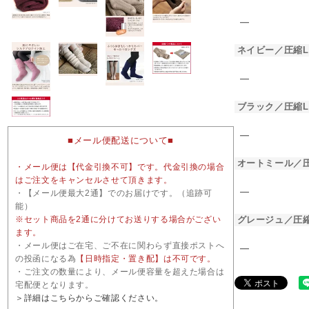
―
ネイビー／圧縮
―
ブラック／圧縮
―
■メール便配送について■
オートミール／
・メール便は【代金引換不可】です。代金引換の場合
はご注文をキャンセルさせて頂きます。
―
・【メール便最大2通】でのお届けです。（追跡可
能）
※セット商品を2通に分けてお送りする場合がござい
グレージュ／圧
ます。
・メール便はご在宅、ご不在に関わらず直接ポストへ
―
の投函になる為
【日時指定・置き配】は不可です。
・ご注文の数量により、メール便容量を超えた場合は
宅配便となります。
＞詳細はこちらからご確認ください。