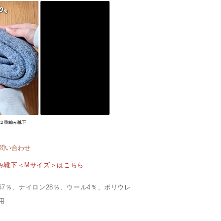
２重編み靴下
問い合わせ
み靴下＜Mサイズ＞はこちら
67％、ナイロン28％、ウール4％、ポリウレ
用