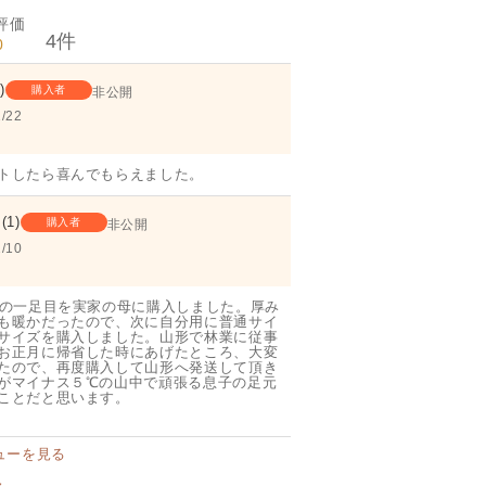
4
0
1
購入者
非公開
/22
トしたら喜んでもらえました。
1
購入者
非公開
/10
初の一足目を実家の母に購入しました。厚み
も暖かだったので、次に自分用に普通サイ
サイズを購入しました。山形で林業に従事
お正月に帰省した時にあげたところ、大変
たので、再度購入して山形へ発送して頂き
がマイナス５℃の山中で頑張る息子の足元
ことだと思います。
ューを見る