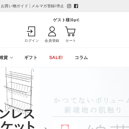
お買い物ガイド
メルマガ登録/停止
ゲスト様
[
0
pt
]
ログイン
会員登録
カート
雑貨
ギフト
SALE!
コラム