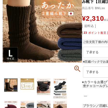
み靴下【圧縮
商品番号
BNLsx
¥
2,310
税
送料込
[
23
ポイント進呈 
ご注文完了後の内
■圧縮パックでお
■カラーをお選び
杢チャコールグ
―
ブラウン／圧縮